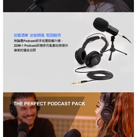
便利好安心！
１．簡單：不需註冊會員、不需綁卡、不需儲值。
運送方式
２．便利：只要手機號碼，簡訊認證，即可結帳。
３．安心：先確認商品／服務後，再付款。
全家取貨付款
每筆NT$60，滿NT$399(含以上)免運費
【「AFTEE先享後付」結帳流程】
１．於結帳方式選擇「AFTEE先享後付」後，將跳轉至「AFTEE先享後付」
萊爾富取貨付款
結帳頁面，進行簡訊認證並確認金額後，即可完成結帳。
２．訂單成立數日內，您將收到繳費通知簡訊。
每筆NT$60，滿NT$399(含以上)免運費
３．收到繳費通知簡訊後14天內，點擊此簡訊中的連結，可透過四大超商／
ATM／網路銀行／等多元方式進行付款，方視為交易完成。
7-11取貨付款
※ 請注意：結帳手續完成當下不需立刻繳費，但若您需要取消訂單，請聯絡
每筆NT$60，滿NT$399(含以上)免運費
購買商品的店家。未經商家同意取消之訂單仍視為有效，需透過AFTEE先享
後付繳納相關費用。
宅配
※ 交易是否成功請以「AFTEE先享後付 」之結帳頁面顯示為準，若有關於
是否繳費成功／繳費後需取消欲退款等相關疑問，請聯繫「AFTEE先享後付
每筆NT$75，滿NT$399(含以上)免運費
客戶支援中心」
https://netprotections.freshdesk.com/support/home
付款後門市自取
【注意事項】
１．透過由恩沛科技股份有限公司提供之「AFTEE先享後付」服務完成之交
免運費
易，需依本服務之必要範圍內提供個人資料，並將交易相關給付款項請求債
權轉讓予恩沛科技股份有限公司。
２．關於個人資料處理事宜，請瀏覽以下網址：
https://aftee.tw/terms/#terms3
３．未成年的使用者請事先徵得法定代理人或監護人之同意方可使用