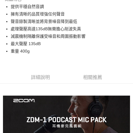
6 期 0 利率 每期
NT$546
21家銀行
合作金庫商業銀行
第一商業銀行
提供平穩自然音調
華南商業銀行
彰化商業銀行
12 期 0 利率 每期
NT$273
21家銀行
合作金庫商業銀行
第一商業銀行
擁有清晰的品質增強任何聲音
上海商業儲蓄銀行
台北富邦商業銀行
華南商業銀行
彰化商業銀行
合作金庫商業銀行
第一商業銀行
超商取貨付款
國泰世華商業銀行
兆豐國際商業銀行
聲音錄製清晰並將背景噪音降到最低
上海商業儲蓄銀行
台北富邦商業銀行
華南商業銀行
彰化商業銀行
臺灣中小企業銀行
台中商業銀行
處理聲壓高達135dB無需擔心削波失真
國泰世華商業銀行
兆豐國際商業銀行
LINE Pay
上海商業儲蓄銀行
台北富邦商業銀行
匯豐（台灣）商業銀行
華泰商業銀行
臺灣中小企業銀行
台中商業銀行
減震機制隔離保護受噪音和周圍振動影響
國泰世華商業銀行
兆豐國際商業銀行
聯邦商業銀行
遠東國際商業銀行
匯豐（台灣）商業銀行
華泰商業銀行
Apple Pay
最大聲壓 135dB
臺灣中小企業銀行
台中商業銀行
元大商業銀行
永豐商業銀行
聯邦商業銀行
遠東國際商業銀行
匯豐（台灣）商業銀行
華泰商業銀行
重量 400g
玉山商業銀行
星展（台灣）商業銀行
街口支付
元大商業銀行
永豐商業銀行
聯邦商業銀行
遠東國際商業銀行
台新國際商業銀行
中國信託商業銀行
玉山商業銀行
星展（台灣）商業銀行
元大商業銀行
永豐商業銀行
台灣樂天信用卡公司
悠遊付
台新國際商業銀行
中國信託商業銀行
玉山商業銀行
星展（台灣）商業銀行
台灣樂天信用卡公司
台新國際商業銀行
中國信託商業銀行
Google Pay
詳細說明
相關推薦
台灣樂天信用卡公司
全支付
全盈+PAY
AFTEE先享後付
相關說明
【關於「AFTEE先享後付」】
ATM付款
AFTEE先享後付是「在收到商品之後才付款」的支付方式。 讓您購物簡單