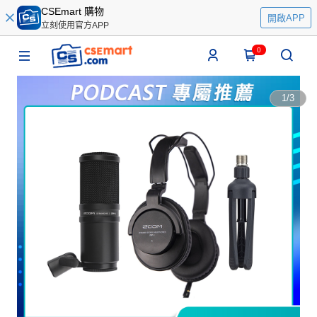
CSEmart 購物
開啟APP
立刻使用官方APP
0
1
/
3