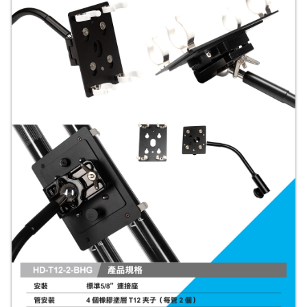
便利好安心！
１．簡單：不需註冊會員、不需綁卡、不需儲值。
運送方式
２．便利：只要手機號碼，簡訊認證，即可結帳。
３．安心：先確認商品／服務後，再付款。
宅配
每筆NT$75，滿NT$399(含以上)免運費
【「AFTEE先享後付」結帳流程】
１．於結帳方式選擇「AFTEE先享後付」後，將跳轉至「AFTEE先享後付」
付款後門市自取
結帳頁面，進行簡訊認證並確認金額後，即可完成結帳。
２．訂單成立數日內，您將收到繳費通知簡訊。
免運費
３．收到繳費通知簡訊後14天內，點擊此簡訊中的連結，可透過四大超商／
ATM／網路銀行／等多元方式進行付款，方視為交易完成。
※ 請注意：結帳手續完成當下不需立刻繳費，但若您需要取消訂單，請聯絡
購買商品的店家。未經商家同意取消之訂單仍視為有效，需透過AFTEE先享
後付繳納相關費用。
※ 交易是否成功請以「AFTEE先享後付 」之結帳頁面顯示為準，若有關於
是否繳費成功／繳費後需取消欲退款等相關疑問，請聯繫「AFTEE先享後付
客戶支援中心」
https://netprotections.freshdesk.com/support/home
【注意事項】
１．透過由恩沛科技股份有限公司提供之「AFTEE先享後付」服務完成之交
易，需依本服務之必要範圍內提供個人資料，並將交易相關給付款項請求債
權轉讓予恩沛科技股份有限公司。
２．關於個人資料處理事宜，請瀏覽以下網址：
https://aftee.tw/terms/#terms3
３．未成年的使用者請事先徵得法定代理人或監護人之同意方可使用