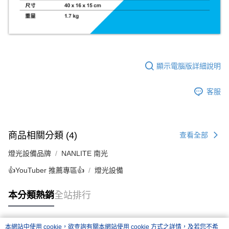
「AFTEE先享後付」，若未經同意申辦者引起之損失，本公司不負相關責
任。
４．使用「AFTEE先享後付」時，將依據個別帳號之用戶狀況，依本公司即
時審查核予不同之上限額度；若仍有額度不足之情形，本公司將視審查結果
請求用戶進行身份認證。
５．嚴禁一人註冊多個帳號或使用他人資訊註冊。若發現惡意使用之情形，
恩沛科技股份有限公司將有權停止該用戶之使用額度並採取法律行動。
顯示電腦版詳細說明
客服
商品相關分類 (4)
查看全部
燈光設備品牌
NANLITE 南光
👍YouTuber 推薦專區👍
燈光設備
本分類熱銷
全站排行
本網站中使用 cookie，欲查詢有關本網站使用 cookie 方式之詳情，及若您不希