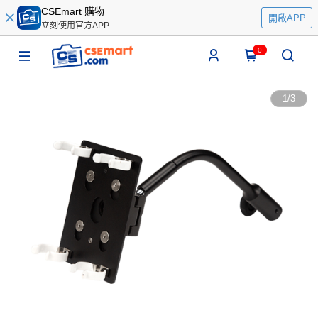
CSEmart 購物
開啟APP
立刻使用官方APP
0
1
/
3