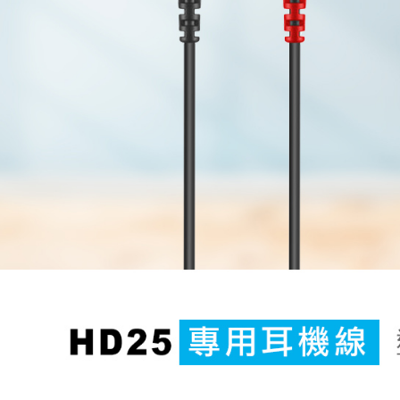
※ 請注意
7-11取貨
絡購買商品
先享後付
每筆NT$6
※ 交易是
是否繳費成
宅配
付客戶支
每筆NT$7
【注意事
付款後門
１．透過由
交易，需
免運費
求債權轉
２．關於
https://aft
３．未成
「AFTE
任。
４．使用「
即時審查
結果請求
５．嚴禁
形，恩沛
動。