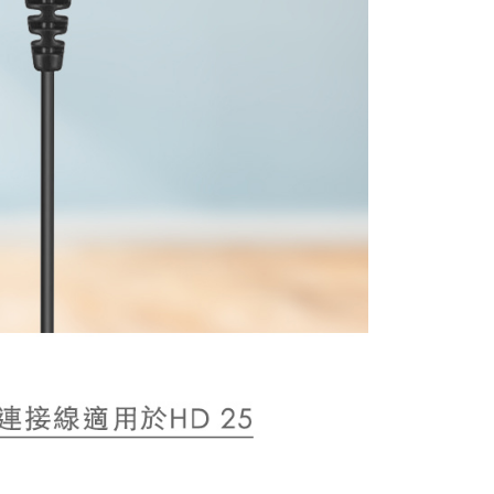
：結帳手續完成當下不需立刻繳費，但若您需要取消訂單，請聯
付款
的店家。未經商家同意取消之訂單仍視為有效，需透過AFTEE
繳納相關費用。
0，滿NT$399(含以上)免運費
否成功請以「AFTEE先享後付 」之結帳頁面顯示為準，若有關於
功／繳費後需取消欲退款等相關疑問，請聯繫「AFTEE先享後
援中心」
https://netprotections.freshdesk.com/support/home
5，滿NT$399(含以上)免運費
項】
市自取
恩沛科技股份有限公司提供之「AFTEE先享後付」服務完成之
依本服務之必要範圍內提供個人資料，並將交易相關給付款項請
讓予恩沛科技股份有限公司。
個人資料處理事宜，請瀏覽以下網址：
ee.tw/terms/#terms3
年的使用者請事先徵得法定代理人或監護人之同意方可使用
E先享後付」，若未經同意申辦者引起之損失，本公司不負相關責
AFTEE先享後付」時，將依據個別帳號之用戶狀況，依本公司
核予不同之上限額度；若仍有額度不足之情形，本公司將視審查
用戶進行身份認證。
一人註冊多個帳號或使用他人資訊註冊。若發現惡意使用之情
科技股份有限公司將有權停止該用戶之使用額度並採取法律行