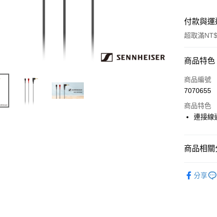
付款與運
超取滿NT$
付款方式
商品特色
信用卡一
商品編號
7070655
信用卡分
商品特色
3 期 
連接線適
6 期 
合作金
華南商
12 期
合作金
上海商
商品相關分
華南商
合作金
超商取貨
國泰世
上海商
華南商
音訊設備
臺灣中
國泰世
分享
LINE Pay
上海商
匯豐（
臺灣中
國泰世
聯邦商
匯豐（
Apple Pay
臺灣中
元大商
聯邦商
匯豐（
玉山商
街口支付
元大商
聯邦商