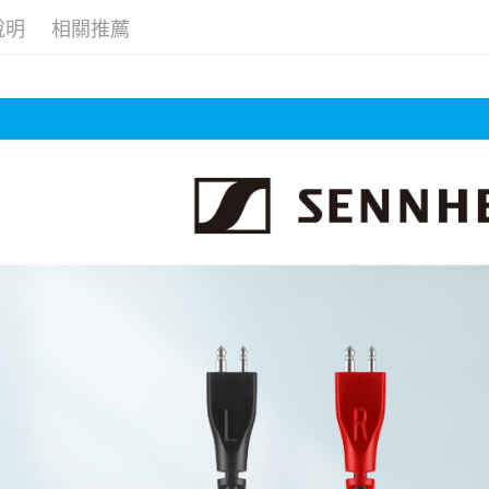
台新國
玉山商
元大商
說明
相關推薦
台灣樂
悠遊付
台新國
玉山商
台灣樂
台新國
Google Pa
台灣樂
全支付
全盈+PAY
AFTEE先
相關說明
【關於「A
ATM付款
AFTEE
便利好安
１．簡單
２．便利
運送方式
３．安心
全家取貨
【「AFT
每筆NT$6
１．於結帳
付」結帳
萊爾富取
２．訂單
３．收到繳
每筆NT$6
／ATM／