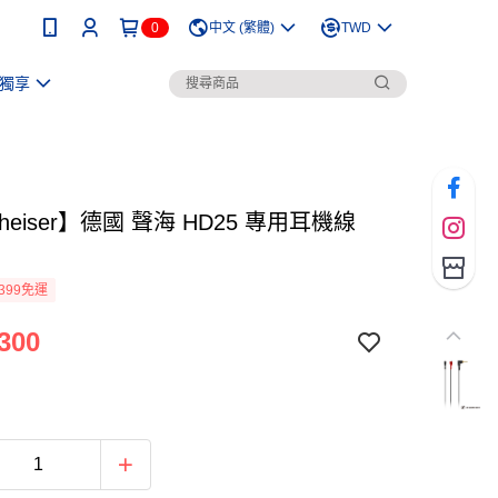
0
中文 (繁體)
TWD
獨享
nheiser】德國 聲海 HD25 專用耳機線
399免運
300