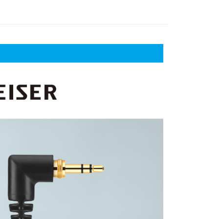
際商業銀行
中國信託商業銀行
業銀行
星展（台灣）商業銀行
業銀行
永豐商業銀行
天信用卡公司
際商業銀行
中國信託商業銀行
業銀行
星展（台灣）商業銀行
天信用卡公司
際商業銀行
中國信託商業銀行
y
天信用卡公司
享後付
FTEE先享後付」】
先享後付是「在收到商品之後才付款」的支付方式。 讓您購物簡單
心！
：不需註冊會員、不需綁卡、不需儲值。
：只要手機號碼，簡訊認證，即可結帳。
：先確認商品／服務後，再付款。
付款
EE先享後付」結帳流程】
0，滿NT$399(含以上)免運費
方式選擇「AFTEE先享後付」後，將跳轉至「AFTEE先享後
頁面，進行簡訊認證並確認金額後，即可完成結帳。
貨付款
成立數日內，您將收到繳費通知簡訊。
費通知簡訊後14天內，點擊此簡訊中的連結，可透過四大超商
0，滿NT$399(含以上)免運費
網路銀行／等多元方式進行付款，方視為交易完成。