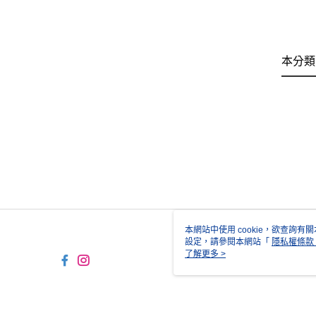
本分類
本網站中使用 cookie，欲查詢有關
設定，請參閱本網站「
隱私權條款
使用 cookie。
了解更多 >