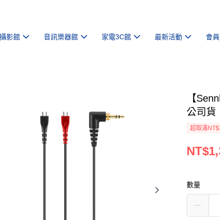
攝影館
音訊樂器館
家電3C館
最新活動
會員
【Sen
公司貨
超取滿NT$
NT$1,
數量