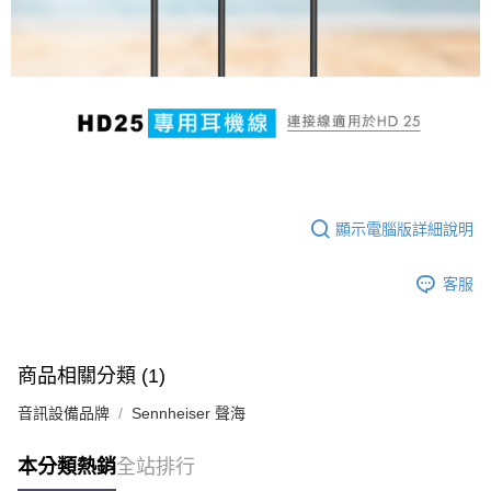
便利好安心！
１．簡單：不需註冊會員、不需綁卡、不需儲值。
運送方式
２．便利：只要手機號碼，簡訊認證，即可結帳。
３．安心：先確認商品／服務後，再付款。
全家取貨付款
每筆NT$60，滿NT$399(含以上)免運費
【「AFTEE先享後付」結帳流程】
１．於結帳方式選擇「AFTEE先享後付」後，將跳轉至「AFTEE先享後付」
萊爾富取貨付款
結帳頁面，進行簡訊認證並確認金額後，即可完成結帳。
２．訂單成立數日內，您將收到繳費通知簡訊。
每筆NT$60，滿NT$399(含以上)免運費
３．收到繳費通知簡訊後14天內，點擊此簡訊中的連結，可透過四大超商／
ATM／網路銀行／等多元方式進行付款，方視為交易完成。
7-11取貨付款
※ 請注意：結帳手續完成當下不需立刻繳費，但若您需要取消訂單，請聯絡
顯示電腦版詳細說明
每筆NT$60，滿NT$399(含以上)免運費
購買商品的店家。未經商家同意取消之訂單仍視為有效，需透過AFTEE先享
後付繳納相關費用。
宅配
※ 交易是否成功請以「AFTEE先享後付 」之結帳頁面顯示為準，若有關於
客服
是否繳費成功／繳費後需取消欲退款等相關疑問，請聯繫「AFTEE先享後付
每筆NT$75，滿NT$399(含以上)免運費
客戶支援中心」
https://netprotections.freshdesk.com/support/home
付款後門市自取
【注意事項】
商品相關分類 (1)
１．透過由恩沛科技股份有限公司提供之「AFTEE先享後付」服務完成之交
免運費
易，需依本服務之必要範圍內提供個人資料，並將交易相關給付款項請求債
音訊設備品牌
Sennheiser 聲海
權轉讓予恩沛科技股份有限公司。
２．關於個人資料處理事宜，請瀏覽以下網址：
https://aftee.tw/terms/#terms3
本分類熱銷
全站排行
３．未成年的使用者請事先徵得法定代理人或監護人之同意方可使用