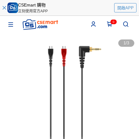
CSEmart 購物
開啟APP
立刻使用官方APP
0
1
/
3