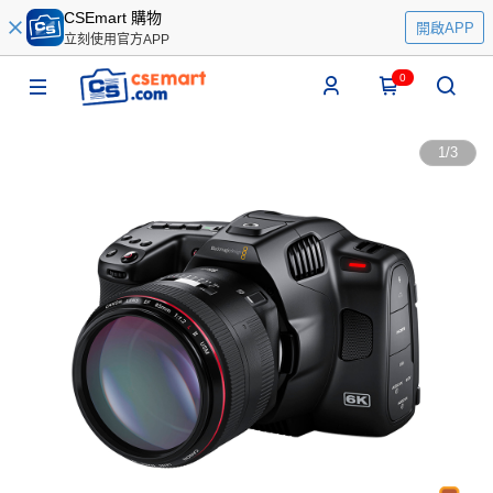
CSEmart 購物
開啟APP
立刻使用官方APP
0
1
/
3