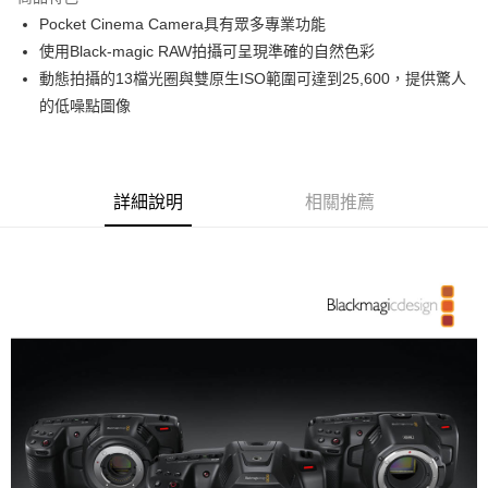
6 期 0 利率 每期
NT$17,608
21家銀行
合作金庫商業銀行
第一商業銀行
Pocket Cinema Camera具有眾多專業功能
華南商業銀行
彰化商業銀行
12 期 0 利率 每期
NT$8,804
21家銀行
合作金庫商業銀行
第一商業銀行
使用Black-magic RAW拍攝可呈現準確的自然色彩
上海商業儲蓄銀行
台北富邦商業銀行
華南商業銀行
彰化商業銀行
合作金庫商業銀行
第一商業銀行
LINE Pay
國泰世華商業銀行
兆豐國際商業銀行
動態拍攝的13檔光圈與雙原生ISO範圍可達到25,600，提供驚人
上海商業儲蓄銀行
台北富邦商業銀行
華南商業銀行
彰化商業銀行
臺灣中小企業銀行
台中商業銀行
的低噪點圖像
國泰世華商業銀行
兆豐國際商業銀行
Apple Pay
上海商業儲蓄銀行
台北富邦商業銀行
匯豐（台灣）商業銀行
華泰商業銀行
臺灣中小企業銀行
台中商業銀行
國泰世華商業銀行
兆豐國際商業銀行
聯邦商業銀行
遠東國際商業銀行
匯豐（台灣）商業銀行
華泰商業銀行
街口支付
臺灣中小企業銀行
台中商業銀行
元大商業銀行
永豐商業銀行
聯邦商業銀行
遠東國際商業銀行
匯豐（台灣）商業銀行
華泰商業銀行
玉山商業銀行
星展（台灣）商業銀行
悠遊付
元大商業銀行
永豐商業銀行
詳細說明
相關推薦
聯邦商業銀行
遠東國際商業銀行
台新國際商業銀行
中國信託商業銀行
玉山商業銀行
星展（台灣）商業銀行
元大商業銀行
永豐商業銀行
台灣樂天信用卡公司
Google Pay
台新國際商業銀行
中國信託商業銀行
玉山商業銀行
星展（台灣）商業銀行
台灣樂天信用卡公司
台新國際商業銀行
中國信託商業銀行
全支付
台灣樂天信用卡公司
全盈+PAY
AFTEE先享後付
相關說明
【關於「AFTEE先享後付」】
ATM付款
AFTEE先享後付是「在收到商品之後才付款」的支付方式。 讓您購物簡單
便利好安心！
１．簡單：不需註冊會員、不需綁卡、不需儲值。
運送方式