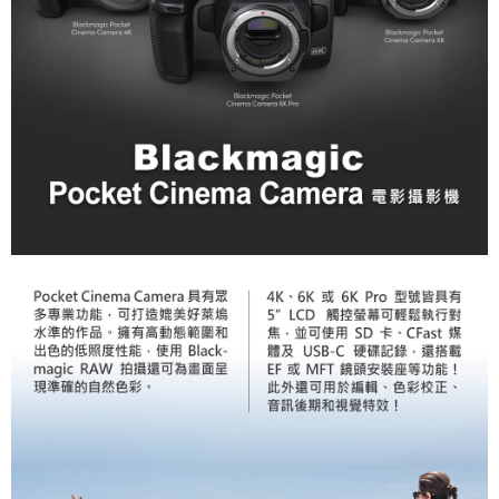
２．便利：只要手機號碼，簡訊認證，即可結帳。
３．安心：先確認商品／服務後，再付款。
宅配
每筆NT$75，滿NT$399(含以上)免運費
【「AFTEE先享後付」結帳流程】
１．於結帳方式選擇「AFTEE先享後付」後，將跳轉至「AFTEE先享後付」
付款後門市自取
結帳頁面，進行簡訊認證並確認金額後，即可完成結帳。
２．訂單成立數日內，您將收到繳費通知簡訊。
免運費
３．收到繳費通知簡訊後14天內，點擊此簡訊中的連結，可透過四大超商／
ATM／網路銀行／等多元方式進行付款，方視為交易完成。
※ 請注意：結帳手續完成當下不需立刻繳費，但若您需要取消訂單，請聯絡
購買商品的店家。未經商家同意取消之訂單仍視為有效，需透過AFTEE先享
後付繳納相關費用。
※ 交易是否成功請以「AFTEE先享後付 」之結帳頁面顯示為準，若有關於
是否繳費成功／繳費後需取消欲退款等相關疑問，請聯繫「AFTEE先享後付
客戶支援中心」
https://netprotections.freshdesk.com/support/home
【注意事項】
１．透過由恩沛科技股份有限公司提供之「AFTEE先享後付」服務完成之交
易，需依本服務之必要範圍內提供個人資料，並將交易相關給付款項請求債
權轉讓予恩沛科技股份有限公司。
２．關於個人資料處理事宜，請瀏覽以下網址：
https://aftee.tw/terms/#terms3
３．未成年的使用者請事先徵得法定代理人或監護人之同意方可使用
「AFTEE先享後付」，若未經同意申辦者引起之損失，本公司不負相關責
任。