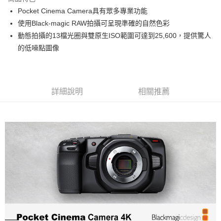
6 期 0 利率 每期
NT$9,000
21家銀行
合作金庫商業銀行
第一商業銀行
Pocket Cinema Camera具有眾多專業功能
華南商業銀行
彰化商業銀行
12 期 0 利率 每期
NT$4,500
21家銀行
合作金庫商業銀行
第一商業銀行
使用Black-magic RAW拍攝可呈現準確的自然色彩
上海商業儲蓄銀行
台北富邦商業銀行
華南商業銀行
彰化商業銀行
合作金庫商業銀行
第一商業銀行
LINE Pay
國泰世華商業銀行
兆豐國際商業銀行
動態拍攝的13檔光圈與雙原生ISO範圍可達到25,600，提供驚人
上海商業儲蓄銀行
台北富邦商業銀行
華南商業銀行
彰化商業銀行
臺灣中小企業銀行
台中商業銀行
的低噪點圖像
國泰世華商業銀行
兆豐國際商業銀行
Apple Pay
上海商業儲蓄銀行
台北富邦商業銀行
匯豐（台灣）商業銀行
華泰商業銀行
臺灣中小企業銀行
台中商業銀行
國泰世華商業銀行
兆豐國際商業銀行
聯邦商業銀行
遠東國際商業銀行
匯豐（台灣）商業銀行
華泰商業銀行
街口支付
臺灣中小企業銀行
台中商業銀行
元大商業銀行
永豐商業銀行
聯邦商業銀行
遠東國際商業銀行
匯豐（台灣）商業銀行
華泰商業銀行
玉山商業銀行
星展（台灣）商業銀行
悠遊付
元大商業銀行
永豐商業銀行
詳細說明
相關推薦
聯邦商業銀行
遠東國際商業銀行
台新國際商業銀行
中國信託商業銀行
玉山商業銀行
星展（台灣）商業銀行
元大商業銀行
永豐商業銀行
台灣樂天信用卡公司
Google Pay
台新國際商業銀行
中國信託商業銀行
玉山商業銀行
星展（台灣）商業銀行
台灣樂天信用卡公司
台新國際商業銀行
中國信託商業銀行
全支付
台灣樂天信用卡公司
全盈+PAY
AFTEE先享後付
相關說明
【關於「AFTEE先享後付」】
ATM付款
AFTEE先享後付是「在收到商品之後才付款」的支付方式。 讓您購物簡單
便利好安心！
１．簡單：不需註冊會員、不需綁卡、不需儲值。
運送方式