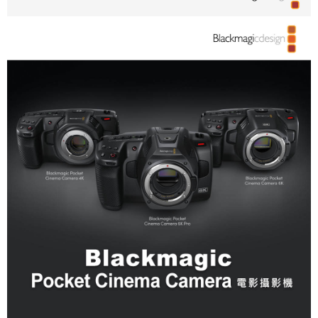
２．便利：只要手機號碼，簡訊認證，即可結帳。
３．安心：先確認商品／服務後，再付款。
宅配
每筆NT$75，滿NT$399(含以上)免運費
【「AFTEE先享後付」結帳流程】
１．於結帳方式選擇「AFTEE先享後付」後，將跳轉至「AFTEE先享後付」
付款後門市自取
結帳頁面，進行簡訊認證並確認金額後，即可完成結帳。
２．訂單成立數日內，您將收到繳費通知簡訊。
免運費
３．收到繳費通知簡訊後14天內，點擊此簡訊中的連結，可透過四大超商／
ATM／網路銀行／等多元方式進行付款，方視為交易完成。
※ 請注意：結帳手續完成當下不需立刻繳費，但若您需要取消訂單，請聯絡
購買商品的店家。未經商家同意取消之訂單仍視為有效，需透過AFTEE先享
後付繳納相關費用。
※ 交易是否成功請以「AFTEE先享後付 」之結帳頁面顯示為準，若有關於
是否繳費成功／繳費後需取消欲退款等相關疑問，請聯繫「AFTEE先享後付
客戶支援中心」
https://netprotections.freshdesk.com/support/home
【注意事項】
１．透過由恩沛科技股份有限公司提供之「AFTEE先享後付」服務完成之交
易，需依本服務之必要範圍內提供個人資料，並將交易相關給付款項請求債
權轉讓予恩沛科技股份有限公司。
２．關於個人資料處理事宜，請瀏覽以下網址：
https://aftee.tw/terms/#terms3
３．未成年的使用者請事先徵得法定代理人或監護人之同意方可使用
「AFTEE先享後付」，若未經同意申辦者引起之損失，本公司不負相關責
任。