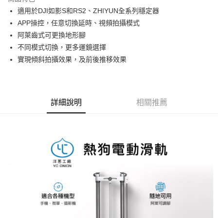
6 期 0 利率 每期
NT$2,581
21家銀行
合作金庫商業銀行
第一商業銀行
適用於DJI如影S和RS2、ZHIYUN全系列穩定器
華南商業銀行
彰化商業銀行
12 期 0 利率 每期
NT$1,290
21家銀行
合作金庫商業銀行
第一商業銀行
APP操控，任意切換延時、視頻拍攝模式
上海商業儲蓄銀行
台北富邦商業銀行
華南商業銀行
彰化商業銀行
合作金庫商業銀行
第一商業銀行
LINE Pay
國泰世華商業銀行
兆豐國際商業銀行
阿萊齒式可更換地形腳
上海商業儲蓄銀行
台北富邦商業銀行
華南商業銀行
彰化商業銀行
臺灣中小企業銀行
台中商業銀行
不同模式切換，更多運鏡選擇
國泰世華商業銀行
兆豐國際商業銀行
Apple Pay
上海商業儲蓄銀行
台北富邦商業銀行
匯豐（台灣）商業銀行
華泰商業銀行
臺灣中小企業銀行
台中商業銀行
實現傾斜拍攝效果，及前後推移效果
國泰世華商業銀行
兆豐國際商業銀行
聯邦商業銀行
遠東國際商業銀行
匯豐（台灣）商業銀行
華泰商業銀行
街口支付
臺灣中小企業銀行
台中商業銀行
元大商業銀行
永豐商業銀行
聯邦商業銀行
遠東國際商業銀行
匯豐（台灣）商業銀行
華泰商業銀行
玉山商業銀行
星展（台灣）商業銀行
悠遊付
元大商業銀行
永豐商業銀行
聯邦商業銀行
遠東國際商業銀行
台新國際商業銀行
中國信託商業銀行
玉山商業銀行
星展（台灣）商業銀行
詳細說明
相關推薦
元大商業銀行
永豐商業銀行
台灣樂天信用卡公司
Google Pay
台新國際商業銀行
中國信託商業銀行
玉山商業銀行
星展（台灣）商業銀行
台灣樂天信用卡公司
台新國際商業銀行
中國信託商業銀行
全支付
台灣樂天信用卡公司
全盈+PAY
AFTEE先享後付
相關說明
【關於「AFTEE先享後付」】
ATM付款
AFTEE先享後付是「在收到商品之後才付款」的支付方式。 讓您購物簡單
便利好安心！
１．簡單：不需註冊會員、不需綁卡、不需儲值。
運送方式