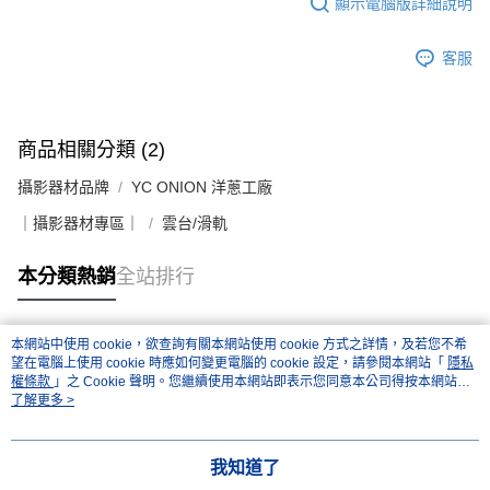
顯示電腦版詳細說明
客服
商品相關分類 (2)
攝影器材品牌
YC ONION 洋蔥工廠
｜攝影器材專區｜
雲台/滑軌
本分類熱銷
全站排行
本網站中使用 cookie，欲查詢有關本網站使用 cookie 方式之詳情，及若您不希
熱門標籤
望在電腦上使用 cookie 時應如何變更電腦的 cookie 設定，請參閱本網站「
隱私
權條款
」之 Cookie 聲明。您繼續使用本網站即表示您同意本公司得按本網站使
用條款之 Cookie 聲明使用 cookie。
了解更多 >
我知道了