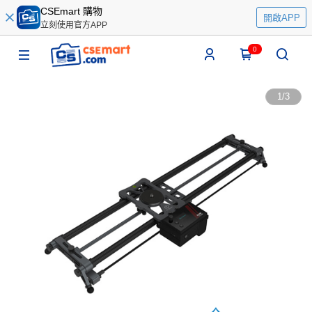
CSEmart 購物
開啟APP
立刻使用官方APP
0
1
/
3