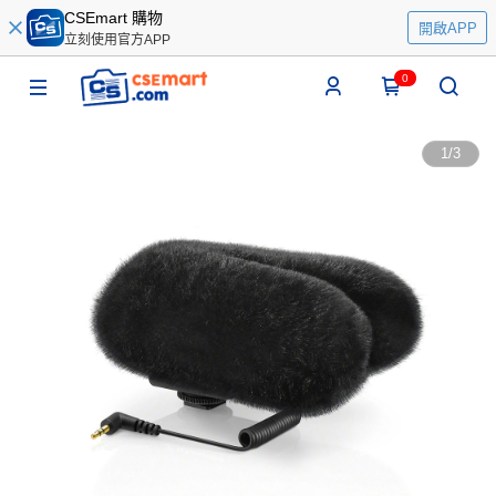
CSEmart 購物
開啟APP
立刻使用官方APP
0
1
/
3