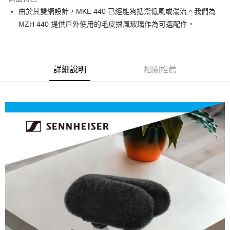
6 期 0 利率 每期
NT$316
21家銀行
合作金庫商業銀行
第一商業銀行
由於其雙網設計，MKE 440 已經能夠抵禦低風或湍流。我們為
華南商業銀行
彰化商業銀行
12 期 0 利率 每期
NT$158
21家銀行
合作金庫商業銀行
第一商業銀行
MZH 440 提供戶外使用的毛皮擋風玻璃作為可選配件。
上海商業儲蓄銀行
台北富邦商業銀行
華南商業銀行
彰化商業銀行
合作金庫商業銀行
第一商業銀行
超商取貨付款
國泰世華商業銀行
兆豐國際商業銀行
上海商業儲蓄銀行
台北富邦商業銀行
華南商業銀行
彰化商業銀行
臺灣中小企業銀行
台中商業銀行
國泰世華商業銀行
兆豐國際商業銀行
LINE Pay
上海商業儲蓄銀行
台北富邦商業銀行
匯豐（台灣）商業銀行
華泰商業銀行
臺灣中小企業銀行
台中商業銀行
國泰世華商業銀行
兆豐國際商業銀行
聯邦商業銀行
遠東國際商業銀行
詳細說明
相關推薦
匯豐（台灣）商業銀行
華泰商業銀行
Apple Pay
臺灣中小企業銀行
台中商業銀行
元大商業銀行
永豐商業銀行
聯邦商業銀行
遠東國際商業銀行
匯豐（台灣）商業銀行
華泰商業銀行
玉山商業銀行
星展（台灣）商業銀行
街口支付
元大商業銀行
永豐商業銀行
聯邦商業銀行
遠東國際商業銀行
台新國際商業銀行
中國信託商業銀行
玉山商業銀行
星展（台灣）商業銀行
元大商業銀行
永豐商業銀行
台灣樂天信用卡公司
悠遊付
台新國際商業銀行
中國信託商業銀行
玉山商業銀行
星展（台灣）商業銀行
台灣樂天信用卡公司
台新國際商業銀行
中國信託商業銀行
Google Pay
台灣樂天信用卡公司
全支付
全盈+PAY
AFTEE先享後付
相關說明
【關於「AFTEE先享後付」】
ATM付款
AFTEE先享後付是「在收到商品之後才付款」的支付方式。 讓您購物簡單