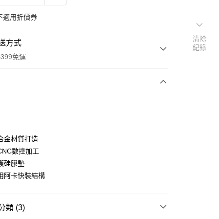
不適用折價券
清除
送方式
紀錄
399免運
次付款
期付款
0 利率 每期
NT$403
21家銀行
合金材質打造
0 利率 每期
NT$201
21家銀行
庫商業銀行
第一商業銀行
CNC數控加工
業銀行
彰化商業銀行
 0 利率 每期
NT$100
21家銀行
護硅膠墊
庫商業銀行
第一商業銀行
業儲蓄銀行
台北富邦商業銀行
業銀行
彰化商業銀行
用阿卡快裝結構
庫商業銀行
第一商業銀行
華商業銀行
兆豐國際商業銀行
業儲蓄銀行
台北富邦商業銀行
業銀行
彰化商業銀行
小企業銀行
台中商業銀行
華商業銀行
兆豐國際商業銀行
業儲蓄銀行
台北富邦商業銀行
台灣）商業銀行
華泰商業銀行
小企業銀行
台中商業銀行
類 (3)
華商業銀行
兆豐國際商業銀行
業銀行
遠東國際商業銀行
台灣）商業銀行
華泰商業銀行
小企業銀行
台中商業銀行