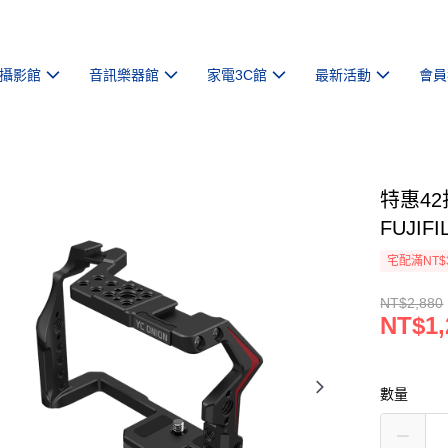
攝影館
音訊樂器館
家電3C館
最新活動
會員
特惠42
FUJIF
宅配滿NT$
NT$2,880
NT$1,
數量