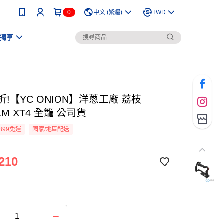
0
中文 (繁體)
TWD
獨享
折!【YC ONION】洋蔥工廠 荔枝
ILM XT4 全籠 公司貨
399免運
國家/地區配送
210