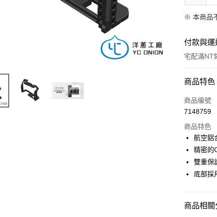
※ 本商品
付款與運
宅配滿NT$
付款方式
商品特色
信用卡一
商品編號
7148759
信用卡分
商品特色
3 期 
航空鋁
6 期 
合作金
精密的
華南商
12 期
雙重保
合作金
上海商
華南商
底部採
合作金
LINE Pay
國泰世
上海商
華南商
臺灣中
國泰世
Apple Pay
上海商
匯豐（
臺灣中
商品相關分
國泰世
聯邦商
匯豐（
街口支付
臺灣中