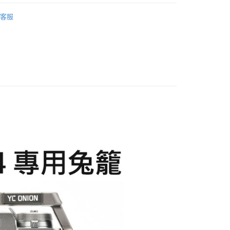
業銀行
永豐商業銀行
業銀行
遠東國際商業銀行
品牌
YC ONION 洋蔥工廠
台灣）商業銀行
華泰商業銀行
業銀行
星展（台灣）商業銀行
客服
業銀行
永豐商業銀行
業銀行
遠東國際商業銀行
際商業銀行
中國信託商業銀行
材專區｜
支架/提籠/配件
業銀行
星展（台灣）商業銀行
業銀行
永豐商業銀行
天信用卡公司
y
際商業銀行
中國信託商業銀行
惠【攝影器材系列】
YC ONION 精選配件↘特惠39折
業銀行
星展（台灣）商業銀行
天信用卡公司
際商業銀行
中國信託商業銀行
天信用卡公司
享後付
FTEE先享後付」】
先享後付是「在收到商品之後才付款」的支付方式。 讓您購物簡單
心！
：不需註冊會員、不需綁卡、不需儲值。
：只要手機號碼，簡訊認證，即可結帳。
：先確認商品／服務後，再付款。
EE先享後付」結帳流程】
5，滿NT$399(含以上)免運費
方式選擇「AFTEE先享後付」後，將跳轉至「AFTEE先享後
頁面，進行簡訊認證並確認金額後，即可完成結帳。
市自取
成立數日內，您將收到繳費通知簡訊。
費通知簡訊後14天內，點擊此簡訊中的連結，可透過四大超商
網路銀行／等多元方式進行付款，方視為交易完成。