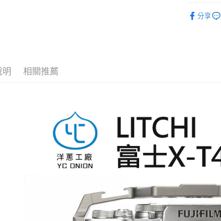
元大商
聯邦商
攝影器材
匯豐（
玉山商
悠遊付
分享
元大商
聯邦商
台新國
｜攝影器
玉山商
元大商
台灣樂
Google Pa
台新國
✨最新優
玉山商
台灣樂
起
台新國
全支付
台灣樂
說明
相關推薦
全盈+PAY
AFTEE先
相關說明
【關於「A
ATM付款
AFTEE
便利好安
１．簡單
２．便利
運送方式
３．安心
宅配
【「AFT
每筆NT$7
１．於結帳
付」結帳
付款後門
２．訂單
３．收到繳
免運費
／ATM／