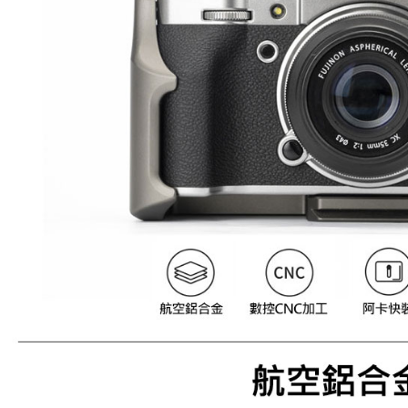
※ 請注意
海外宅配
絡購買商品
先享後付
※ 交易是
是否繳費成
付客戶支
【注意事
１．透過由
交易，需
求債權轉
２．關於
https://aft
３．未成
「AFTE
任。
４．使用「
即時審查
結果請求
５．嚴禁
形，恩沛
動。