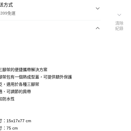
送方式
399免運
清除
紀錄
次付款
期付款
0 利率 每期
NT$730
21家銀行
0 利率 每期
NT$365
21家銀行
庫商業銀行
第一商業銀行
三腳架的便捷攜帶解決方案
業銀行
彰化商業銀行
 0 利率 每期
NT$182
21家銀行
腳架包有一個熱成型蓋，可提供額外保護
庫商業銀行
第一商業銀行
業儲蓄銀行
台北富邦商業銀行
業銀行
彰化商業銀行
泛，適用於各種三腳架
庫商業銀行
第一商業銀行
華商業銀行
兆豐國際商業銀行
業儲蓄銀行
台北富邦商業銀行
適、可調節的肩帶
業銀行
彰化商業銀行
小企業銀行
台中商業銀行
華商業銀行
兆豐國際商業銀行
業儲蓄銀行
台北富邦商業銀行
和防水性
台灣）商業銀行
華泰商業銀行
小企業銀行
台中商業銀行
華商業銀行
兆豐國際商業銀行
業銀行
遠東國際商業銀行
台灣）商業銀行
華泰商業銀行
小企業銀行
台中商業銀行
業銀行
永豐商業銀行
業銀行
遠東國際商業銀行
台灣）商業銀行
華泰商業銀行
業銀行
星展（台灣）商業銀行
業銀行
永豐商業銀行
：15x17x77 cm
業銀行
遠東國際商業銀行
際商業銀行
中國信託商業銀行
業銀行
星展（台灣）商業銀行
：75 cm
業銀行
永豐商業銀行
天信用卡公司
y