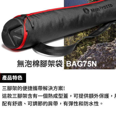
是否繳費成
付客戶支
【注意事
１．透過由
交易，需
求債權轉
２．關於
https://aft
３．未成
「AFTE
任。
４．使用「
即時審查
結果請求
５．嚴禁
形，恩沛
動。