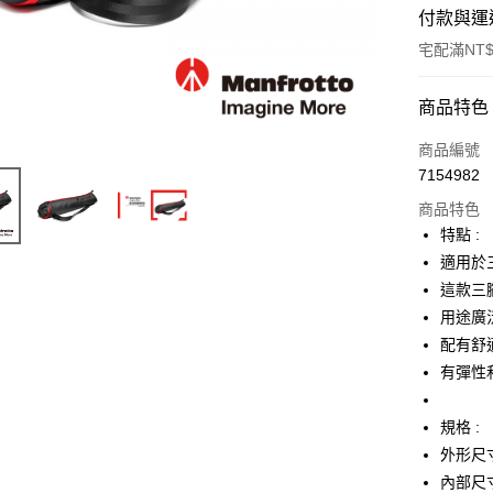
付款與運
宅配滿NT$
付款方式
商品特色
信用卡一
商品編號
7154982
信用卡分
商品特色
3 期 
特點 :
6 期 
合作金
適用於
華南商
12 期
這款三
合作金
上海商
華南商
用途廣
合作金
LINE Pay
國泰世
上海商
配有舒
華南商
臺灣中
國泰世
Apple Pay
上海商
有彈性
匯豐（
臺灣中
國泰世
聯邦商
匯豐（
街口支付
臺灣中
元大商
規格 :
聯邦商
匯豐（
玉山商
悠遊付
元大商
外形尺寸
聯邦商
台新國
玉山商
內部尺寸
元大商
台灣樂
Google Pa