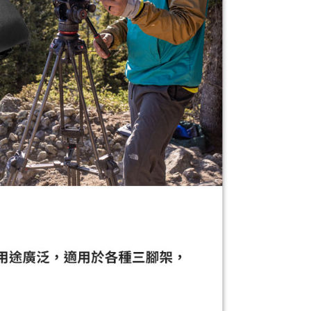
功／繳費後需取消欲退款等相關疑問，請聯繫「AFTEE先享後
援中心」
https://netprotections.freshdesk.com/support/home
項】
恩沛科技股份有限公司提供之「AFTEE先享後付」服務完成之
依本服務之必要範圍內提供個人資料，並將交易相關給付款項請
讓予恩沛科技股份有限公司。
個人資料處理事宜，請瀏覽以下網址：
ee.tw/terms/#terms3
年的使用者請事先徵得法定代理人或監護人之同意方可使用
E先享後付」，若未經同意申辦者引起之損失，本公司不負相關責
AFTEE先享後付」時，將依據個別帳號之用戶狀況，依本公司
核予不同之上限額度；若仍有額度不足之情形，本公司將視審查
用戶進行身份認證。
一人註冊多個帳號或使用他人資訊註冊。若發現惡意使用之情
科技股份有限公司將有權停止該用戶之使用額度並採取法律行