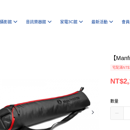
攝影館
音訊樂器館
家電3C館
最新活動
會員
【Man
宅配滿NT$
NT$2,
數量