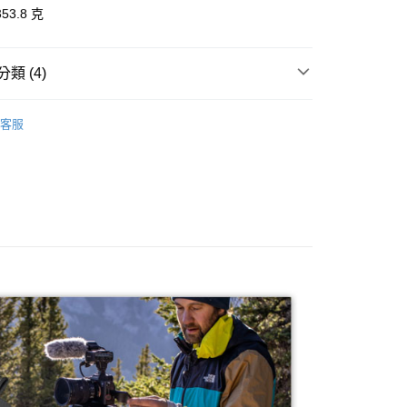
際商業銀行
中國信託商業銀行
業銀行
星展（台灣）商業銀行
53.8 克
天信用卡公司
際商業銀行
中國信託商業銀行
天信用卡公司
類 (4)
享後付
品牌
Manfrotto 包包
客服
材專區｜
相機包/背帶
FTEE先享後付」】
先享後付是「在收到商品之後才付款」的支付方式。 讓您購物簡單
品牌
Manfrotto 總館
心！
：不需註冊會員、不需綁卡、不需儲值。
惠【攝影器材系列】
Manfrotto 攝影配件↘特惠9折
：只要手機號碼，簡訊認證，即可結帳。
：先確認商品／服務後，再付款。
EE先享後付」結帳流程】
5，滿NT$399(含以上)免運費
方式選擇「AFTEE先享後付」後，將跳轉至「AFTEE先享後
頁面，進行簡訊認證並確認金額後，即可完成結帳。
市自取
成立數日內，您將收到繳費通知簡訊。
費通知簡訊後14天內，點擊此簡訊中的連結，可透過四大超商
網路銀行／等多元方式進行付款，方視為交易完成。
：結帳手續完成當下不需立刻繳費，但若您需要取消訂單，請聯
的店家。未經商家同意取消之訂單仍視為有效，需透過AFTEE
繳納相關費用。
否成功請以「AFTEE先享後付 」之結帳頁面顯示為準，若有關於