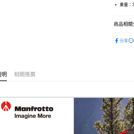
台新國
玉山商
重量：3
台灣樂
台新國
全支付
台灣樂
全盈+PAY
商品相關分
AFTEE先
攝影器材
相關說明
分享
｜攝影器
【關於「A
ATM付款
AFTEE
攝影器材
便利好安
１．簡單
✨最新優
２．便利
運送方式
３．安心
說明
相關推薦
宅配
【「AFT
每筆NT$7
１．於結帳
付」結帳
付款後門
２．訂單
３．收到繳
免運費
／ATM／
※ 請注意
絡購買商品
先享後付
※ 交易是