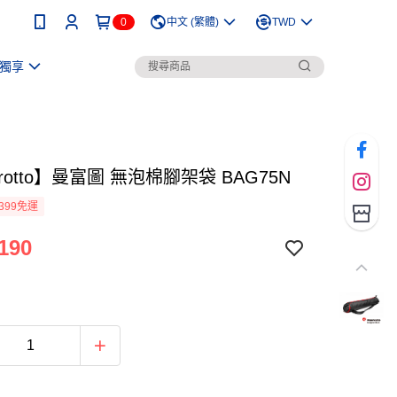
0
中文 (繁體)
TWD
獨享
frotto】曼富圖 無泡棉腳架袋 BAG75N
399免運
190