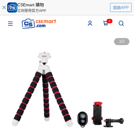
CSEmart 購物
開啟APP
立刻使用官方APP
0
1
/
2