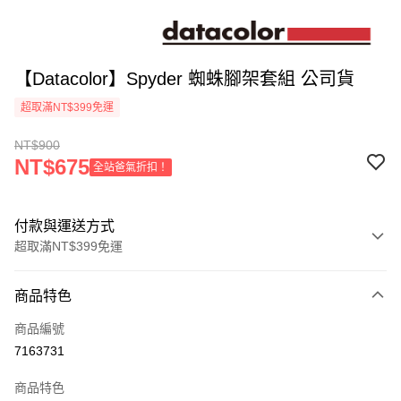
【Datacolor】Spyder 蜘蛛腳架套組 公司貨
超取滿NT$399免運
NT$900
NT$675
全站爸氣折扣！
付款與運送方式
超取滿NT$399免運
付款方式
商品特色
信用卡一次付款
商品編號
信用卡分期付款
7163731
3 期 0 利率 每期
NT$300
21家銀行
商品特色
6 期 0 利率 每期
NT$150
21家銀行
合作金庫商業銀行
第一商業銀行