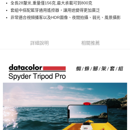
全長28釐米,重量僅156克,最大承載可到800克
華南商業銀行
彰化商業銀行
12 期 0 利率 每期
NT$75
21家銀行
合作金庫商業銀行
第一商業銀行
套組中搭配藍芽通用遙控器，讓用途變得更加廣泛
上海商業儲蓄銀行
台北富邦商業銀行
華南商業銀行
彰化商業銀行
合作金庫商業銀行
第一商業銀行
超商取貨付款
國泰世華商業銀行
兆豐國際商業銀行
非常適合視頻播客以及HDR圖像、夜間拍攝、弱光、風景攝影
上海商業儲蓄銀行
台北富邦商業銀行
華南商業銀行
彰化商業銀行
臺灣中小企業銀行
台中商業銀行
國泰世華商業銀行
兆豐國際商業銀行
LINE Pay
上海商業儲蓄銀行
台北富邦商業銀行
匯豐（台灣）商業銀行
華泰商業銀行
臺灣中小企業銀行
台中商業銀行
國泰世華商業銀行
兆豐國際商業銀行
聯邦商業銀行
遠東國際商業銀行
匯豐（台灣）商業銀行
華泰商業銀行
Apple Pay
臺灣中小企業銀行
台中商業銀行
元大商業銀行
永豐商業銀行
詳細說明
相關推薦
聯邦商業銀行
遠東國際商業銀行
匯豐（台灣）商業銀行
華泰商業銀行
玉山商業銀行
星展（台灣）商業銀行
街口支付
元大商業銀行
永豐商業銀行
聯邦商業銀行
遠東國際商業銀行
台新國際商業銀行
中國信託商業銀行
玉山商業銀行
星展（台灣）商業銀行
元大商業銀行
永豐商業銀行
台灣樂天信用卡公司
悠遊付
台新國際商業銀行
中國信託商業銀行
玉山商業銀行
星展（台灣）商業銀行
台灣樂天信用卡公司
台新國際商業銀行
中國信託商業銀行
Google Pay
台灣樂天信用卡公司
全支付
全盈+PAY
AFTEE先享後付
相關說明
【關於「AFTEE先享後付」】
ATM付款
AFTEE先享後付是「在收到商品之後才付款」的支付方式。 讓您購物簡單
便利好安心！