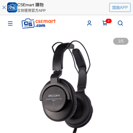
CSEmart 購物
開啟APP
立刻使用官方APP
0
1
/
5