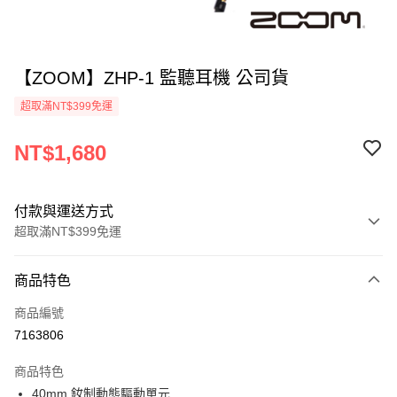
【ZOOM】ZHP-1 監聽耳機 公司貨
超取滿NT$399免運
NT$1,680
付款與運送方式
超取滿NT$399免運
付款方式
商品特色
信用卡一次付款
商品編號
信用卡分期付款
7163806
3 期 0 利率 每期
NT$560
21家銀行
商品特色
6 期 0 利率 每期
NT$280
21家銀行
合作金庫商業銀行
第一商業銀行
40mm 釹制動態驅動單元