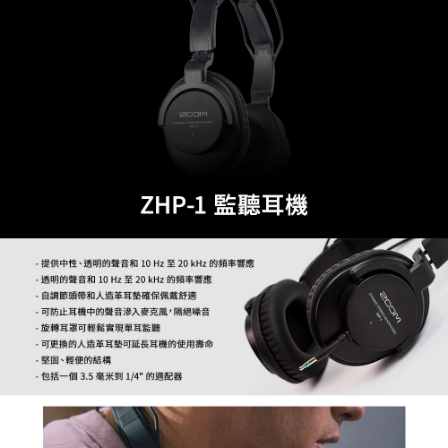
運送方式
２．便利：只要手機號碼，簡訊認證，即可結帳。
３．安心：先確認商品／服務後，再付款。
全家取貨付款
每筆NT$60，滿NT$399(含以上)免運費
【「AFTEE先享後付」結帳流程】
１．於結帳方式選擇「AFTEE先享後付」後，將跳轉至「AFTEE先享後付」
萊爾富取貨付款
結帳頁面，進行簡訊認證並確認金額後，即可完成結帳。
２．訂單成立數日內，您將收到繳費通知簡訊。
每筆NT$60，滿NT$399(含以上)免運費
３．收到繳費通知簡訊後14天內，點擊此簡訊中的連結，可透過四大超商／
ATM／網路銀行／等多元方式進行付款，方視為交易完成。
7-11取貨付款
※ 請注意：結帳手續完成當下不需立刻繳費，但若您需要取消訂單，請聯絡
每筆NT$60，滿NT$399(含以上)免運費
購買商品的店家。未經商家同意取消之訂單仍視為有效，需透過AFTEE先享
後付繳納相關費用。
宅配
※ 交易是否成功請以「AFTEE先享後付 」之結帳頁面顯示為準，若有關於
是否繳費成功／繳費後需取消欲退款等相關疑問，請聯繫「AFTEE先享後付
每筆NT$75，滿NT$399(含以上)免運費
客戶支援中心」
https://netprotections.freshdesk.com/support/home
付款後門市自取
【注意事項】
１．透過由恩沛科技股份有限公司提供之「AFTEE先享後付」服務完成之交
免運費
易，需依本服務之必要範圍內提供個人資料，並將交易相關給付款項請求債
權轉讓予恩沛科技股份有限公司。
２．關於個人資料處理事宜，請瀏覽以下網址：
https://aftee.tw/terms/#terms3
３．未成年的使用者請事先徵得法定代理人或監護人之同意方可使用
「AFTEE先享後付」，若未經同意申辦者引起之損失，本公司不負相關責
任。