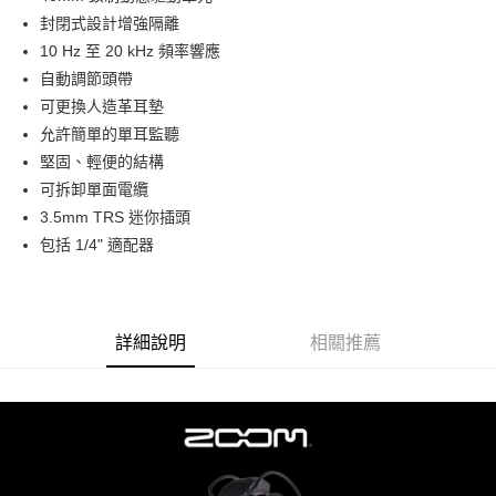
華南商業銀行
彰化商業銀行
12 期 0 利率 每期
NT$140
21家銀行
合作金庫商業銀行
第一商業銀行
封閉式設計增強隔離
上海商業儲蓄銀行
台北富邦商業銀行
華南商業銀行
彰化商業銀行
合作金庫商業銀行
第一商業銀行
超商取貨付款
國泰世華商業銀行
兆豐國際商業銀行
10 Hz 至 20 kHz 頻率響應
上海商業儲蓄銀行
台北富邦商業銀行
華南商業銀行
彰化商業銀行
臺灣中小企業銀行
台中商業銀行
自動調節頭帶
國泰世華商業銀行
兆豐國際商業銀行
LINE Pay
上海商業儲蓄銀行
台北富邦商業銀行
匯豐（台灣）商業銀行
華泰商業銀行
臺灣中小企業銀行
台中商業銀行
可更換人造革耳墊
國泰世華商業銀行
兆豐國際商業銀行
聯邦商業銀行
遠東國際商業銀行
匯豐（台灣）商業銀行
華泰商業銀行
Apple Pay
允許簡單的單耳監聽
臺灣中小企業銀行
台中商業銀行
元大商業銀行
永豐商業銀行
聯邦商業銀行
遠東國際商業銀行
匯豐（台灣）商業銀行
華泰商業銀行
堅固、輕便的結構
玉山商業銀行
星展（台灣）商業銀行
街口支付
元大商業銀行
永豐商業銀行
聯邦商業銀行
遠東國際商業銀行
可拆卸單面電纜
台新國際商業銀行
中國信託商業銀行
玉山商業銀行
星展（台灣）商業銀行
元大商業銀行
永豐商業銀行
台灣樂天信用卡公司
悠遊付
3.5mm TRS 迷你插頭
台新國際商業銀行
中國信託商業銀行
玉山商業銀行
星展（台灣）商業銀行
包括 1/4" 適配器
台灣樂天信用卡公司
台新國際商業銀行
中國信託商業銀行
Google Pay
台灣樂天信用卡公司
全支付
全盈+PAY
詳細說明
相關推薦
AFTEE先享後付
相關說明
【關於「AFTEE先享後付」】
ATM付款
AFTEE先享後付是「在收到商品之後才付款」的支付方式。 讓您購物簡單
便利好安心！
１．簡單：不需註冊會員、不需綁卡、不需儲值。