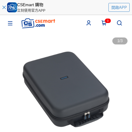
CSEmart 購物
開啟APP
立刻使用官方APP
0
1
/
3