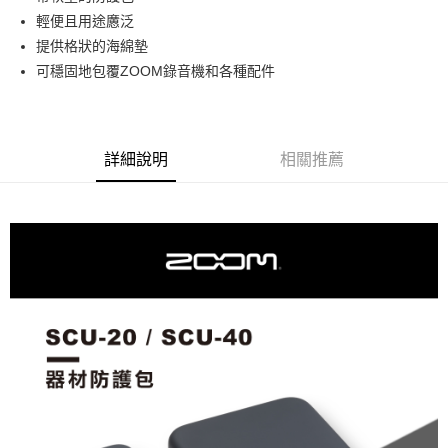
華南商業銀行
彰化商業銀行
12 期 0 利率 每期
NT$123
21家銀行
合作金庫商業銀行
第一商業銀行
輕便且用途懬泛
上海商業儲蓄銀行
台北富邦商業銀行
華南商業銀行
彰化商業銀行
合作金庫商業銀行
第一商業銀行
超商取貨付款
國泰世華商業銀行
兆豐國際商業銀行
提供格狀的海綿墊
上海商業儲蓄銀行
台北富邦商業銀行
華南商業銀行
彰化商業銀行
臺灣中小企業銀行
台中商業銀行
可穩固地包覆ZOOM錄音機和各種配件
國泰世華商業銀行
兆豐國際商業銀行
LINE Pay
上海商業儲蓄銀行
台北富邦商業銀行
匯豐（台灣）商業銀行
華泰商業銀行
臺灣中小企業銀行
台中商業銀行
國泰世華商業銀行
兆豐國際商業銀行
聯邦商業銀行
遠東國際商業銀行
匯豐（台灣）商業銀行
華泰商業銀行
Apple Pay
臺灣中小企業銀行
台中商業銀行
元大商業銀行
永豐商業銀行
聯邦商業銀行
遠東國際商業銀行
匯豐（台灣）商業銀行
華泰商業銀行
玉山商業銀行
星展（台灣）商業銀行
街口支付
元大商業銀行
永豐商業銀行
詳細說明
相關推薦
聯邦商業銀行
遠東國際商業銀行
台新國際商業銀行
中國信託商業銀行
玉山商業銀行
星展（台灣）商業銀行
元大商業銀行
永豐商業銀行
台灣樂天信用卡公司
悠遊付
台新國際商業銀行
中國信託商業銀行
玉山商業銀行
星展（台灣）商業銀行
台灣樂天信用卡公司
台新國際商業銀行
中國信託商業銀行
Google Pay
台灣樂天信用卡公司
全支付
全盈+PAY
AFTEE先享後付
相關說明
【關於「AFTEE先享後付」】
ATM付款
AFTEE先享後付是「在收到商品之後才付款」的支付方式。 讓您購物簡單
便利好安心！
１．簡單：不需註冊會員、不需綁卡、不需儲值。