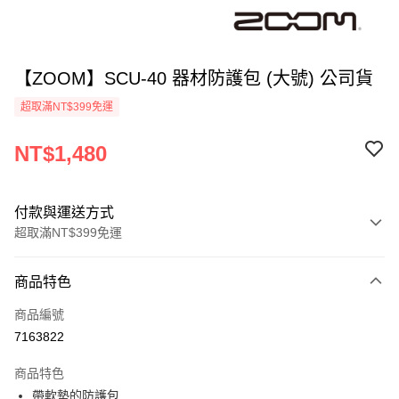
【ZOOM】SCU-40 器材防護包 (大號) 公司貨
超取滿NT$399免運
NT$1,480
付款與運送方式
超取滿NT$399免運
付款方式
商品特色
信用卡一次付款
商品編號
信用卡分期付款
7163822
3 期 0 利率 每期
NT$493
21家銀行
商品特色
6 期 0 利率 每期
NT$246
21家銀行
合作金庫商業銀行
第一商業銀行
帶軟墊的防護包