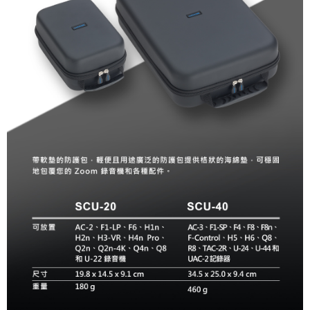
運送方式
２．便利：只要手機號碼，簡訊認證，即可結帳。
３．安心：先確認商品／服務後，再付款。
全家取貨付款
每筆NT$60，滿NT$399(含以上)免運費
【「AFTEE先享後付」結帳流程】
１．於結帳方式選擇「AFTEE先享後付」後，將跳轉至「AFTEE先享後付」
萊爾富取貨付款
結帳頁面，進行簡訊認證並確認金額後，即可完成結帳。
２．訂單成立數日內，您將收到繳費通知簡訊。
每筆NT$60，滿NT$399(含以上)免運費
３．收到繳費通知簡訊後14天內，點擊此簡訊中的連結，可透過四大超商／
ATM／網路銀行／等多元方式進行付款，方視為交易完成。
7-11取貨付款
※ 請注意：結帳手續完成當下不需立刻繳費，但若您需要取消訂單，請聯絡
每筆NT$60，滿NT$399(含以上)免運費
購買商品的店家。未經商家同意取消之訂單仍視為有效，需透過AFTEE先享
後付繳納相關費用。
宅配
※ 交易是否成功請以「AFTEE先享後付 」之結帳頁面顯示為準，若有關於
是否繳費成功／繳費後需取消欲退款等相關疑問，請聯繫「AFTEE先享後付
每筆NT$75，滿NT$399(含以上)免運費
客戶支援中心」
https://netprotections.freshdesk.com/support/home
付款後門市自取
【注意事項】
１．透過由恩沛科技股份有限公司提供之「AFTEE先享後付」服務完成之交
免運費
易，需依本服務之必要範圍內提供個人資料，並將交易相關給付款項請求債
權轉讓予恩沛科技股份有限公司。
２．關於個人資料處理事宜，請瀏覽以下網址：
https://aftee.tw/terms/#terms3
３．未成年的使用者請事先徵得法定代理人或監護人之同意方可使用
「AFTEE先享後付」，若未經同意申辦者引起之損失，本公司不負相關責
任。