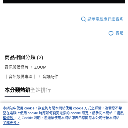
４．使用「AFTEE先享後付」時，將依據個別帳號之用戶狀況，依本公司即
時審查核予不同之上限額度；若仍有額度不足之情形，本公司將視審查結果
請求用戶進行身份認證。
顯示電腦版詳細說明
５．嚴禁一人註冊多個帳號或使用他人資訊註冊。若發現惡意使用之情形，
恩沛科技股份有限公司將有權停止該用戶之使用額度並採取法律行動。
客服
商品相關分類 (2)
音訊設備品牌
ZOOM
｜音訊設備專區｜
音訊配件
本分類熱銷
全站排行
本網站中使用 cookie，欲查詢有關本網站使用 cookie 方式之詳情，及若您不希
熱門標籤
望在電腦上使用 cookie 時應如何變更電腦的 cookie 設定，請參閱本網站「
隱私
權條款
」之 Cookie 聲明。您繼續使用本網站即表示您同意本公司得按本網站使
用條款之 Cookie 聲明使用 cookie。
了解更多 >