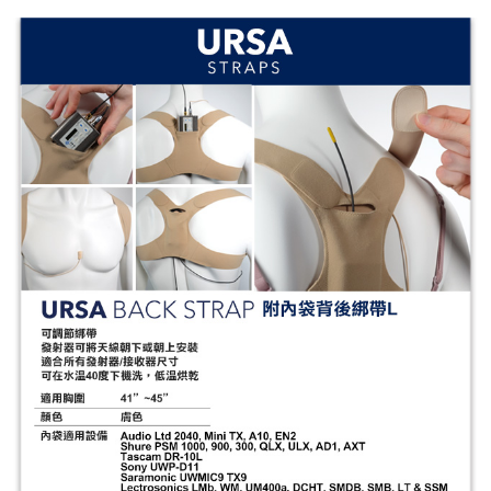
付款後門市自取
【注意事項】
１．透過由恩沛科技股份有限公司提供之「AFTEE先享後付」服務完成之交
免運費
易，需依本服務之必要範圍內提供個人資料，並將交易相關給付款項請求債
權轉讓予恩沛科技股份有限公司。
２．關於個人資料處理事宜，請瀏覽以下網址：
https://aftee.tw/terms/#terms3
３．未成年的使用者請事先徵得法定代理人或監護人之同意方可使用
「AFTEE先享後付」，若未經同意申辦者引起之損失，本公司不負相關責
任。
４．使用「AFTEE先享後付」時，將依據個別帳號之用戶狀況，依本公司即
時審查核予不同之上限額度；若仍有額度不足之情形，本公司將視審查結果
請求用戶進行身份認證。
５．嚴禁一人註冊多個帳號或使用他人資訊註冊。若發現惡意使用之情形，
恩沛科技股份有限公司將有權停止該用戶之使用額度並採取法律行動。