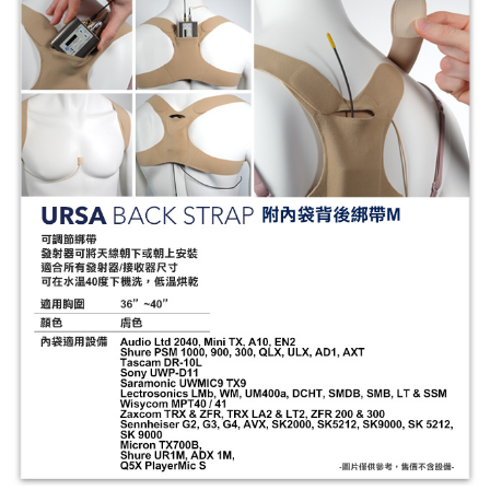
全盈+PAY
AFTEE先享後付
相關說明
【關於「AFTEE先享後付」】
ATM付款
AFTEE先享後付是「在收到商品之後才付款」的支付方式。 讓您購物簡單
便利好安心！
１．簡單：不需註冊會員、不需綁卡、不需儲值。
運送方式
２．便利：只要手機號碼，簡訊認證，即可結帳。
３．安心：先確認商品／服務後，再付款。
全家取貨付款
每筆NT$60，滿NT$399(含以上)免運費
【「AFTEE先享後付」結帳流程】
１．於結帳方式選擇「AFTEE先享後付」後，將跳轉至「AFTEE先享後付」
萊爾富取貨付款
結帳頁面，進行簡訊認證並確認金額後，即可完成結帳。
２．訂單成立數日內，您將收到繳費通知簡訊。
每筆NT$60，滿NT$399(含以上)免運費
３．收到繳費通知簡訊後14天內，點擊此簡訊中的連結，可透過四大超商／
ATM／網路銀行／等多元方式進行付款，方視為交易完成。
7-11取貨付款
※ 請注意：結帳手續完成當下不需立刻繳費，但若您需要取消訂單，請聯絡
每筆NT$60，滿NT$399(含以上)免運費
購買商品的店家。未經商家同意取消之訂單仍視為有效，需透過AFTEE先享
後付繳納相關費用。
宅配
※ 交易是否成功請以「AFTEE先享後付 」之結帳頁面顯示為準，若有關於
是否繳費成功／繳費後需取消欲退款等相關疑問，請聯繫「AFTEE先享後付
每筆NT$75，滿NT$399(含以上)免運費
客戶支援中心」
https://netprotections.freshdesk.com/support/home