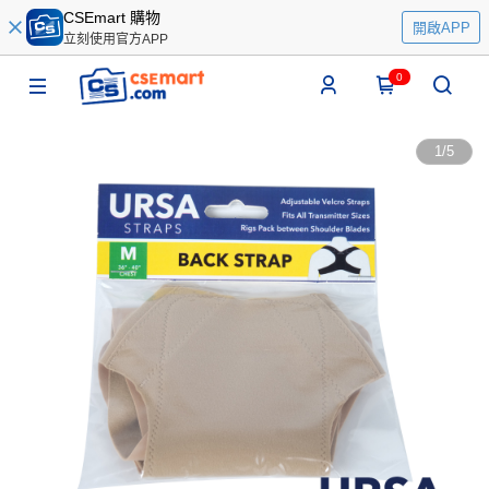
CSEmart 購物
開啟APP
立刻使用官方APP
0
1
/
5