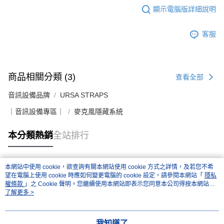
權轉讓予恩沛科技股份有限公司。
顯示電腦版詳細說明
２．關於個人資料處理事宜，請瀏覽以下網址：
https://aftee.tw/terms/#terms3
３．未成年的使用者請事先徵得法定代理人或監護人之同意方可使用
客服
「AFTEE先享後付」，若未經同意申辦者引起之損失，本公司不負相關責
任。
４．使用「AFTEE先享後付」時，將依據個別帳號之用戶狀況，依本公司即
時審查核予不同之上限額度；若仍有額度不足之情形，本公司將視審查結果
請求用戶進行身份認證。
商品相關分類 (3)
查看全部
５．嚴禁一人註冊多個帳號或使用他人資訊註冊。若發現惡意使用之情形，
恩沛科技股份有限公司將有權停止該用戶之使用額度並採取法律行動。
音訊設備品牌
URSA STRAPS
｜音訊設備專區｜
麥克風隱藏系統
本分類熱銷
全站排行
本網站中使用 cookie，欲查詢有關本網站使用 cookie 方式之詳情，及若您不希
熱門標籤
望在電腦上使用 cookie 時應如何變更電腦的 cookie 設定，請參閱本網站「
隱私
權條款
」之 Cookie 聲明。您繼續使用本網站即表示您同意本公司得按本網站使
用條款之 Cookie 聲明使用 cookie。
了解更多 >
我知道了