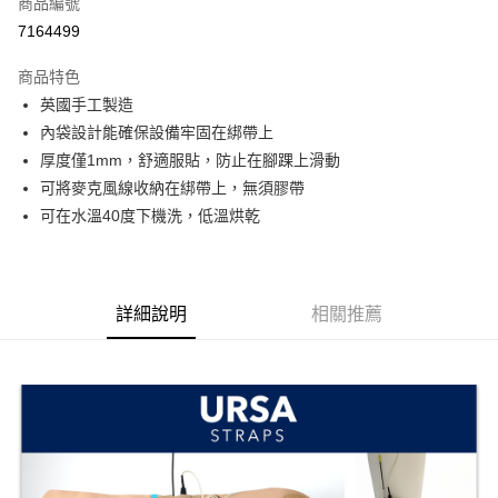
商品編號
信用卡分期付款
7164499
3 期 0 利率 每期
NT$280
21家銀行
商品特色
6 期 0 利率 每期
NT$140
21家銀行
合作金庫商業銀行
第一商業銀行
英國手工製造
華南商業銀行
彰化商業銀行
12 期 0 利率 每期
NT$70
21家銀行
合作金庫商業銀行
第一商業銀行
內袋設計能確保設備牢固在綁帶上
上海商業儲蓄銀行
台北富邦商業銀行
華南商業銀行
彰化商業銀行
合作金庫商業銀行
第一商業銀行
超商取貨付款
國泰世華商業銀行
兆豐國際商業銀行
厚度僅1mm，舒適服貼，防止在腳踝上滑動
上海商業儲蓄銀行
台北富邦商業銀行
華南商業銀行
彰化商業銀行
臺灣中小企業銀行
台中商業銀行
可將麥克風線收納在綁帶上，無須膠帶
國泰世華商業銀行
兆豐國際商業銀行
LINE Pay
上海商業儲蓄銀行
台北富邦商業銀行
匯豐（台灣）商業銀行
華泰商業銀行
臺灣中小企業銀行
台中商業銀行
可在水溫40度下機洗，低溫烘乾
國泰世華商業銀行
兆豐國際商業銀行
聯邦商業銀行
遠東國際商業銀行
匯豐（台灣）商業銀行
華泰商業銀行
Apple Pay
臺灣中小企業銀行
台中商業銀行
元大商業銀行
永豐商業銀行
聯邦商業銀行
遠東國際商業銀行
匯豐（台灣）商業銀行
華泰商業銀行
玉山商業銀行
星展（台灣）商業銀行
街口支付
元大商業銀行
永豐商業銀行
聯邦商業銀行
遠東國際商業銀行
台新國際商業銀行
中國信託商業銀行
玉山商業銀行
星展（台灣）商業銀行
詳細說明
相關推薦
元大商業銀行
永豐商業銀行
台灣樂天信用卡公司
悠遊付
台新國際商業銀行
中國信託商業銀行
玉山商業銀行
星展（台灣）商業銀行
台灣樂天信用卡公司
台新國際商業銀行
中國信託商業銀行
Google Pay
台灣樂天信用卡公司
全支付
全盈+PAY
AFTEE先享後付