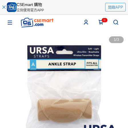
CSEmart 購物
開啟APP
立刻使用官方APP
0
1
/
3