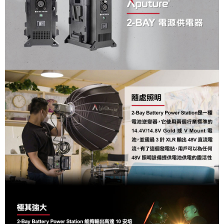
ATM付款
AFTEE先享後付是「在收到商品之後才付款」的支付方式。 讓您購物簡單
便利好安心！
１．簡單：不需註冊會員、不需綁卡、不需儲值。
運送方式
２．便利：只要手機號碼，簡訊認證，即可結帳。
３．安心：先確認商品／服務後，再付款。
宅配
每筆NT$75，滿NT$399(含以上)免運費
【「AFTEE先享後付」結帳流程】
１．於結帳方式選擇「AFTEE先享後付」後，將跳轉至「AFTEE先享後付」
付款後門市自取
結帳頁面，進行簡訊認證並確認金額後，即可完成結帳。
２．訂單成立數日內，您將收到繳費通知簡訊。
免運費
３．收到繳費通知簡訊後14天內，點擊此簡訊中的連結，可透過四大超商／
ATM／網路銀行／等多元方式進行付款，方視為交易完成。
※ 請注意：結帳手續完成當下不需立刻繳費，但若您需要取消訂單，請聯絡
購買商品的店家。未經商家同意取消之訂單仍視為有效，需透過AFTEE先享
後付繳納相關費用。
※ 交易是否成功請以「AFTEE先享後付 」之結帳頁面顯示為準，若有關於
是否繳費成功／繳費後需取消欲退款等相關疑問，請聯繫「AFTEE先享後付
客戶支援中心」
https://netprotections.freshdesk.com/support/home
【注意事項】
１．透過由恩沛科技股份有限公司提供之「AFTEE先享後付」服務完成之交
易，需依本服務之必要範圍內提供個人資料，並將交易相關給付款項請求債
權轉讓予恩沛科技股份有限公司。
２．關於個人資料處理事宜，請瀏覽以下網址：
https://aftee.tw/terms/#terms3