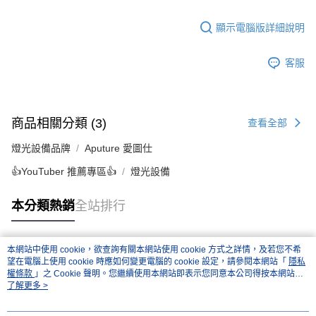
顯示電腦版詳細說明
客服
商品相關分類 (3)
查看全部
燈光設備品牌
Aputure 愛圖仕
👍YouTuber 推薦專區👍
燈光設備
本分類熱銷
全站排行
本網站中使用 cookie，欲查詢有關本網站使用 cookie 方式之詳情，及若您不希
熱門標籤
望在電腦上使用 cookie 時應如何變更電腦的 cookie 設定，請參閱本網站「
隱私
權條款
」之 Cookie 聲明。您繼續使用本網站即表示您同意本公司得按本網站使
用條款之 Cookie 聲明使用 cookie。
了解更多 >