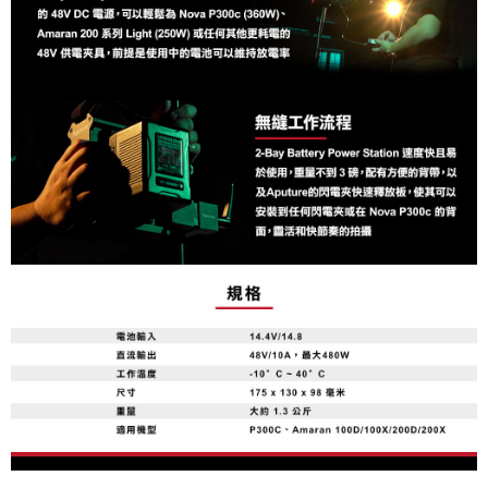
３．未成年的使用者請事先徵得法定代理人或監護人之同意方可使用
「AFTEE先享後付」，若未經同意申辦者引起之損失，本公司不負相關責
任。
４．使用「AFTEE先享後付」時，將依據個別帳號之用戶狀況，依本公司即
時審查核予不同之上限額度；若仍有額度不足之情形，本公司將視審查結果
請求用戶進行身份認證。
５．嚴禁一人註冊多個帳號或使用他人資訊註冊。若發現惡意使用之情形，
恩沛科技股份有限公司將有權停止該用戶之使用額度並採取法律行動。