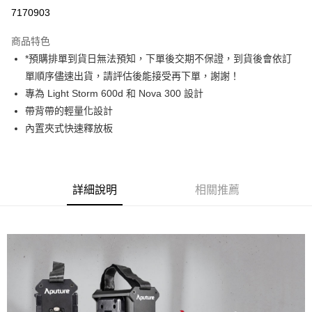
信用卡分期付款
7170903
3 期 0 利率 每期
NT$1,900
21家銀行
商品特色
6 期 0 利率 每期
NT$950
21家銀行
合作金庫商業銀行
第一商業銀行
*預購排單到貨日無法預知，下單後交期不保證，到貨後會依訂
華南商業銀行
彰化商業銀行
12 期 0 利率 每期
NT$475
21家銀行
合作金庫商業銀行
第一商業銀行
單順序儘速出貨，請評估後能接受再下單，謝謝！
上海商業儲蓄銀行
台北富邦商業銀行
華南商業銀行
彰化商業銀行
合作金庫商業銀行
第一商業銀行
LINE Pay
國泰世華商業銀行
兆豐國際商業銀行
專為 Light Storm 600d 和 Nova 300 設計
上海商業儲蓄銀行
台北富邦商業銀行
華南商業銀行
彰化商業銀行
臺灣中小企業銀行
台中商業銀行
帶背帶的輕量化設計
國泰世華商業銀行
兆豐國際商業銀行
Apple Pay
上海商業儲蓄銀行
台北富邦商業銀行
匯豐（台灣）商業銀行
華泰商業銀行
臺灣中小企業銀行
台中商業銀行
內置夾式快速釋放板
國泰世華商業銀行
兆豐國際商業銀行
聯邦商業銀行
遠東國際商業銀行
匯豐（台灣）商業銀行
華泰商業銀行
街口支付
臺灣中小企業銀行
台中商業銀行
元大商業銀行
永豐商業銀行
聯邦商業銀行
遠東國際商業銀行
匯豐（台灣）商業銀行
華泰商業銀行
玉山商業銀行
星展（台灣）商業銀行
悠遊付
元大商業銀行
永豐商業銀行
聯邦商業銀行
遠東國際商業銀行
台新國際商業銀行
中國信託商業銀行
玉山商業銀行
星展（台灣）商業銀行
詳細說明
相關推薦
元大商業銀行
永豐商業銀行
台灣樂天信用卡公司
Google Pay
台新國際商業銀行
中國信託商業銀行
玉山商業銀行
星展（台灣）商業銀行
台灣樂天信用卡公司
台新國際商業銀行
中國信託商業銀行
全支付
台灣樂天信用卡公司
全盈+PAY
AFTEE先享後付
相關說明
【關於「AFTEE先享後付」】