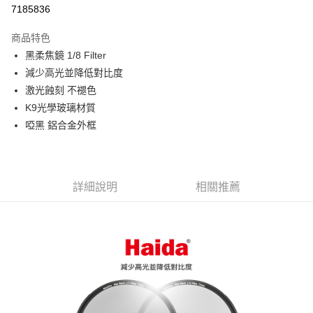
信用卡分期付款
7185836
3 期 0 利率 每期
NT$380
21家銀行
商品特色
6 期 0 利率 每期
NT$190
21家銀行
合作金庫商業銀行
第一商業銀行
黑柔焦鏡 1/8 Filter
華南商業銀行
彰化商業銀行
12 期 0 利率 每期
NT$95
21家銀行
合作金庫商業銀行
第一商業銀行
減少高光並降低對比度
上海商業儲蓄銀行
台北富邦商業銀行
華南商業銀行
彰化商業銀行
合作金庫商業銀行
第一商業銀行
超商取貨付款
國泰世華商業銀行
兆豐國際商業銀行
激光蝕刻 不褪色
上海商業儲蓄銀行
台北富邦商業銀行
華南商業銀行
彰化商業銀行
臺灣中小企業銀行
台中商業銀行
K9光學玻璃材質
國泰世華商業銀行
兆豐國際商業銀行
LINE Pay
上海商業儲蓄銀行
台北富邦商業銀行
匯豐（台灣）商業銀行
華泰商業銀行
臺灣中小企業銀行
台中商業銀行
啞黑 鋁合金外框
國泰世華商業銀行
兆豐國際商業銀行
聯邦商業銀行
遠東國際商業銀行
匯豐（台灣）商業銀行
華泰商業銀行
Apple Pay
臺灣中小企業銀行
台中商業銀行
元大商業銀行
永豐商業銀行
聯邦商業銀行
遠東國際商業銀行
匯豐（台灣）商業銀行
華泰商業銀行
玉山商業銀行
星展（台灣）商業銀行
街口支付
元大商業銀行
永豐商業銀行
聯邦商業銀行
遠東國際商業銀行
台新國際商業銀行
中國信託商業銀行
玉山商業銀行
星展（台灣）商業銀行
詳細說明
相關推薦
元大商業銀行
永豐商業銀行
台灣樂天信用卡公司
悠遊付
台新國際商業銀行
中國信託商業銀行
玉山商業銀行
星展（台灣）商業銀行
台灣樂天信用卡公司
台新國際商業銀行
中國信託商業銀行
Google Pay
台灣樂天信用卡公司
全支付
全盈+PAY
AFTEE先享後付