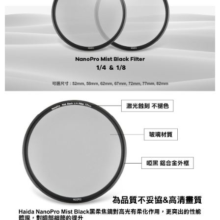
相關說明
【關於「AFTEE先享後付」】
ATM付款
AFTEE先享後付是「在收到商品之後才付款」的支付方式。 讓您購物簡單
便利好安心！
１．簡單：不需註冊會員、不需綁卡、不需儲值。
運送方式
２．便利：只要手機號碼，簡訊認證，即可結帳。
３．安心：先確認商品／服務後，再付款。
全家取貨付款
每筆NT$60，滿NT$399(含以上)免運費
【「AFTEE先享後付」結帳流程】
１．於結帳方式選擇「AFTEE先享後付」後，將跳轉至「AFTEE先享後付」
萊爾富取貨付款
結帳頁面，進行簡訊認證並確認金額後，即可完成結帳。
２．訂單成立數日內，您將收到繳費通知簡訊。
每筆NT$60，滿NT$399(含以上)免運費
３．收到繳費通知簡訊後14天內，點擊此簡訊中的連結，可透過四大超商／
ATM／網路銀行／等多元方式進行付款，方視為交易完成。
7-11取貨付款
※ 請注意：結帳手續完成當下不需立刻繳費，但若您需要取消訂單，請聯絡
每筆NT$60，滿NT$399(含以上)免運費
購買商品的店家。未經商家同意取消之訂單仍視為有效，需透過AFTEE先享
後付繳納相關費用。
宅配
※ 交易是否成功請以「AFTEE先享後付 」之結帳頁面顯示為準，若有關於
是否繳費成功／繳費後需取消欲退款等相關疑問，請聯繫「AFTEE先享後付
每筆NT$75，滿NT$399(含以上)免運費
客戶支援中心」
https://netprotections.freshdesk.com/support/home
付款後門市自取
【注意事項】
１．透過由恩沛科技股份有限公司提供之「AFTEE先享後付」服務完成之交
免運費
易，需依本服務之必要範圍內提供個人資料，並將交易相關給付款項請求債
權轉讓予恩沛科技股份有限公司。