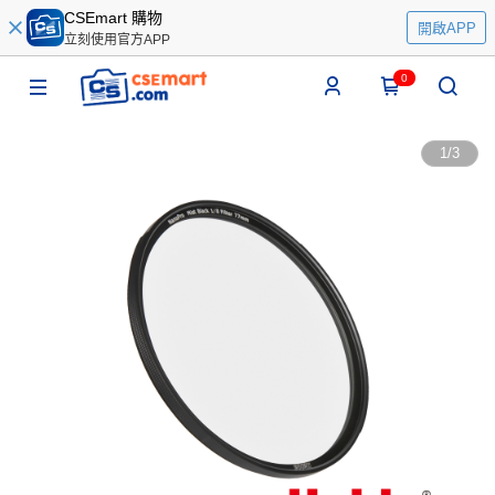
CSEmart 購物
開啟APP
立刻使用官方APP
0
1
/
3