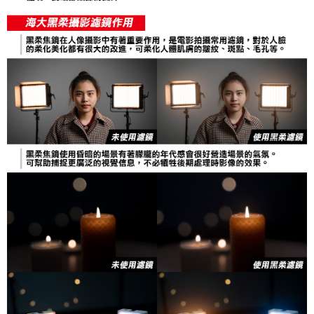
２．關於個人資料處理事宜，請瀏覽以下網址：
https://aftee.tw/terms/#terms3
３．未成年的使用者請事先徵得法定代理人或監護人之同意方可使用
「AFTEE先享後付」，若未經同意申辦者引起之損失，本公司不負相關責
任。
４．使用「AFTEE先享後付」時，將依據個別帳號之用戶狀況，依本公司即
時審查核予不同之上限額度；若仍有額度不足之情形，本公司將視審查結果
請求用戶進行身份認證。
５．嚴禁一人註冊多個帳號或使用他人資訊註冊。若發現惡意使用之情形，
恩沛科技股份有限公司將有權停止該用戶之使用額度並採取法律行動。