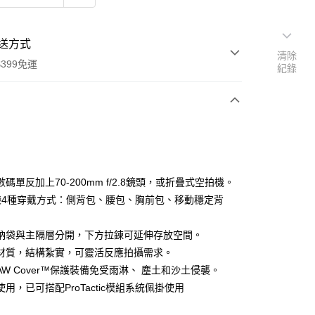
送方式
清除
399免運
紀錄
次付款
期付款
0 利率 每期
NT$1,163
21家銀行
碼單反加上70-200mm f/2.8鏡頭，或折疊式空拍機。
0 利率 每期
NT$581
21家銀行
庫商業銀行
第一商業銀行
袋4種穿戴方式：側背包、腰包、胸前包、移動穩定背
業銀行
彰化商業銀行
 0 利率 每期
NT$290
21家銀行
庫商業銀行
第一商業銀行
業儲蓄銀行
台北富邦商業銀行
業銀行
彰化商業銀行
納袋與主隔層分開，下方拉鍊可延伸存放空間。
庫商業銀行
第一商業銀行
華商業銀行
兆豐國際商業銀行
業儲蓄銀行
台北富邦商業銀行
材質，結構紮實，可靈活反應拍攝需求。
業銀行
彰化商業銀行
小企業銀行
台中商業銀行
華商業銀行
兆豐國際商業銀行
業儲蓄銀行
台北富邦商業銀行
AW Cover™保護裝備免受雨淋、 塵土和沙土侵襲。
台灣）商業銀行
華泰商業銀行
小企業銀行
台中商業銀行
華商業銀行
兆豐國際商業銀行
業銀行
遠東國際商業銀行
用，已可搭配ProTactic模組系統佩掛使用
台灣）商業銀行
華泰商業銀行
小企業銀行
台中商業銀行
業銀行
永豐商業銀行
業銀行
遠東國際商業銀行
台灣）商業銀行
華泰商業銀行