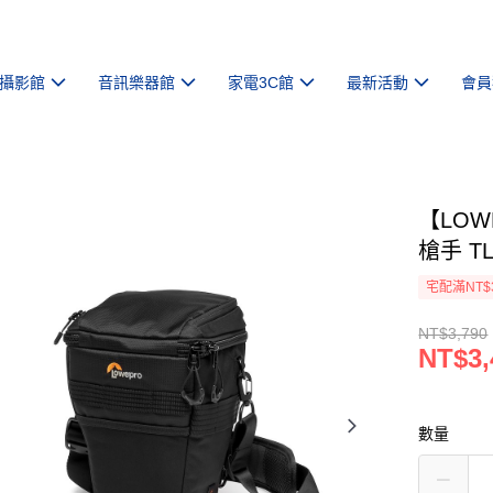
攝影館
音訊樂器館
家電3C館
最新活動
會員
【LOW
槍手 T
宅配滿NT$
NT$3,790
NT$3,
數量