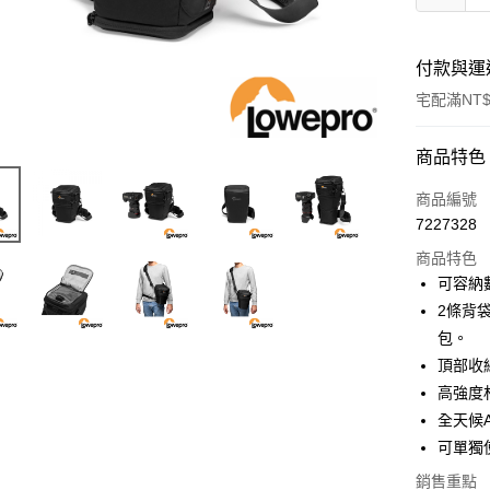
付款與運
宅配滿NT$
付款方式
商品特色
信用卡一
商品編號
7227328
信用卡分
商品特色
3 期 
可容納數
6 期 
合作金
2條背
華南商
12 期
包。
合作金
上海商
華南商
頂部收
合作金
LINE Pay
國泰世
上海商
高強度
華南商
臺灣中
國泰世
Apple Pay
上海商
全天候
匯豐（
臺灣中
國泰世
聯邦商
可單獨使
匯豐（
街口支付
臺灣中
元大商
聯邦商
銷售重點
匯豐（