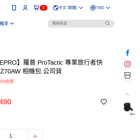
0
中文 (繁體)
TWD
獨享
EPRO】羅普 ProTactic 專業旅行者快
LZ70AW 相機包 公司貨
399免運
490