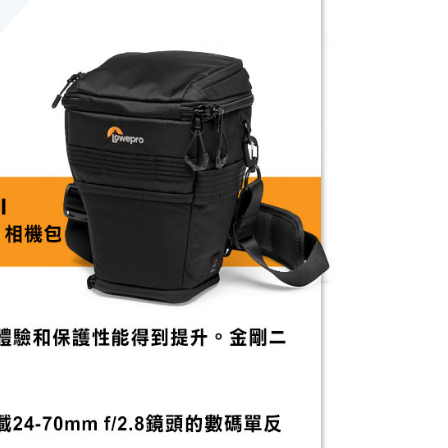
的店家。未經商家同意取消之訂單仍視為有效，需透過AFTEE
繳納相關費用。
否成功請以「AFTEE先享後付 」之結帳頁面顯示為準，若有關於
功／繳費後需取消欲退款等相關疑問，請聯繫「AFTEE先享後
援中心」
https://netprotections.freshdesk.com/support/home
項】
恩沛科技股份有限公司提供之「AFTEE先享後付」服務完成之
依本服務之必要範圍內提供個人資料，並將交易相關給付款項請
讓予恩沛科技股份有限公司。
個人資料處理事宜，請瀏覽以下網址：
ee.tw/terms/#terms3
年的使用者請事先徵得法定代理人或監護人之同意方可使用
E先享後付」，若未經同意申辦者引起之損失，本公司不負相關責
AFTEE先享後付」時，將依據個別帳號之用戶狀況，依本公司
核予不同之上限額度；若仍有額度不足之情形，本公司將視審查
用戶進行身份認證。
一人註冊多個帳號或使用他人資訊註冊。若發現惡意使用之情
科技股份有限公司將有權停止該用戶之使用額度並採取法律行