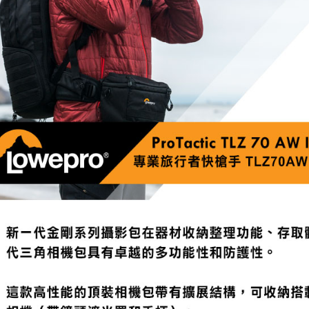
絡購買商品
先享後付
※ 交易是
是否繳費成
付客戶支
【注意事
１．透過由
交易，需
求債權轉
２．關於
https://aft
３．未成
「AFTE
任。
４．使用「
即時審查
結果請求
５．嚴禁
形，恩沛
動。