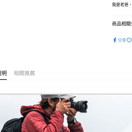
玉山商
悠遊付
元大商
我是老爸、J
聯邦商
台新國
玉山商
元大商
台灣樂
Google Pa
台新國
玉山商
台灣樂
商品相關分
台新國
全支付
台灣樂
全盈+PAY
攝影器材
分享
｜攝影器
AFTEE先
相關說明
【關於「A
ATM付款
AFTEE
便利好安
說明
相關推薦
１．簡單
２．便利
運送方式
３．安心
宅配
【「AFT
每筆NT$7
１．於結帳
付」結帳
付款後門
２．訂單
３．收到繳
免運費
／ATM／
※ 請注意