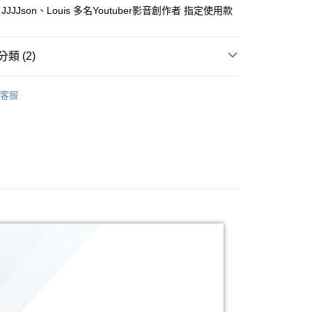
業銀行
星展（台灣）商業銀行
業銀行
永豐商業銀行
JJJson、Louis 多名Youtuber影音創作者 指定使用款
業銀行
遠東國際商業銀行
際商業銀行
中國信託商業銀行
業銀行
星展（台灣）商業銀行
業銀行
永豐商業銀行
天信用卡公司
y
際商業銀行
中國信託商業銀行
業銀行
星展（台灣）商業銀行
天信用卡公司
類 (2)
際商業銀行
中國信託商業銀行
天信用卡公司
品牌
LOWEPRO 羅普
客服
材專區｜
相機包/背帶
享後付
FTEE先享後付」】
先享後付是「在收到商品之後才付款」的支付方式。 讓您購物簡單
心！
：不需註冊會員、不需綁卡、不需儲值。
：只要手機號碼，簡訊認證，即可結帳。
：先確認商品／服務後，再付款。
EE先享後付」結帳流程】
5，滿NT$399(含以上)免運費
方式選擇「AFTEE先享後付」後，將跳轉至「AFTEE先享後
頁面，進行簡訊認證並確認金額後，即可完成結帳。
市自取
成立數日內，您將收到繳費通知簡訊。
費通知簡訊後14天內，點擊此簡訊中的連結，可透過四大超商
網路銀行／等多元方式進行付款，方視為交易完成。
：結帳手續完成當下不需立刻繳費，但若您需要取消訂單，請聯