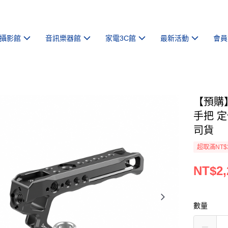
攝影館
音訊樂器館
家電3C館
最新活動
會員
【預購】【
手把 
司貨
超取滿NT$
NT$2,
數量