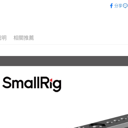
攝影器材
匯豐（
Apple Pay
臺灣中
元大商
分享
聯邦商
匯豐（
｜攝影器
玉山商
街口支付
元大商
聯邦商
台新國
玉山商
✨最新優
元大商
台灣樂
悠遊付
台新國
玉山商
✨最新優
台灣樂
台新國
Google Pa
說明
相關推薦
台灣樂
全支付
全盈+PAY
AFTEE先
相關說明
【關於「A
ATM付款
AFTEE
便利好安
１．簡單
２．便利
運送方式
３．安心
全家取貨
【「AFT
每筆NT$6
１．於結帳
付」結帳