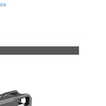
品牌
SmallRig
台灣）商業銀行
華泰商業銀行
小企業銀行
台中商業銀行
業銀行
永豐商業銀行
客服
業銀行
遠東國際商業銀行
台灣）商業銀行
華泰商業銀行
材專區｜
支架/提籠/配件
業銀行
星展（台灣）商業銀行
業銀行
永豐商業銀行
業銀行
遠東國際商業銀行
際商業銀行
中國信託商業銀行
業銀行
星展（台灣）商業銀行
惠【攝影器材系列】
SmallRig 精選品項↘6折起
業銀行
永豐商業銀行
天信用卡公司
際商業銀行
中國信託商業銀行
業銀行
星展（台灣）商業銀行
惠【攝影器材系列】
SmallRig 攝影配件↘全館9折
天信用卡公司
際商業銀行
中國信託商業銀行
y
天信用卡公司
享後付
FTEE先享後付」】
先享後付是「在收到商品之後才付款」的支付方式。 讓您購物簡單
心！
：不需註冊會員、不需綁卡、不需儲值。
：只要手機號碼，簡訊認證，即可結帳。
：先確認商品／服務後，再付款。
付款
EE先享後付」結帳流程】
0，滿NT$399(含以上)免運費
方式選擇「AFTEE先享後付」後，將跳轉至「AFTEE先享後
頁面，進行簡訊認證並確認金額後，即可完成結帳。