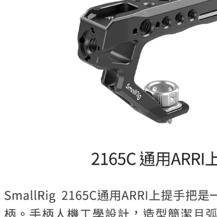
萊爾富取
２．訂單
３．收到繳
每筆NT$6
／ATM／
※ 請注意
7-11取貨
絡購買商品
先享後付
每筆NT$6
※ 交易是
是否繳費成
宅配
付客戶支
每筆NT$7
【注意事
付款後門
１．透過由
交易，需
免運費
求債權轉
２．關於
https://aft
３．未成
「AFTE
任。
４．使用「
即時審查
結果請求
５．嚴禁
形，恩沛
動。