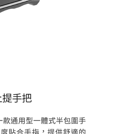
貨付款
成立數日內，您將收到繳費通知簡訊。
費通知簡訊後14天內，點擊此簡訊中的連結，可透過四大超商
0，滿NT$399(含以上)免運費
網路銀行／等多元方式進行付款，方視為交易完成。
：結帳手續完成當下不需立刻繳費，但若您需要取消訂單，請聯
付款
的店家。未經商家同意取消之訂單仍視為有效，需透過AFTEE
繳納相關費用。
0，滿NT$399(含以上)免運費
否成功請以「AFTEE先享後付 」之結帳頁面顯示為準，若有關於
功／繳費後需取消欲退款等相關疑問，請聯繫「AFTEE先享後
援中心」
https://netprotections.freshdesk.com/support/home
5，滿NT$399(含以上)免運費
項】
市自取
恩沛科技股份有限公司提供之「AFTEE先享後付」服務完成之
依本服務之必要範圍內提供個人資料，並將交易相關給付款項請
讓予恩沛科技股份有限公司。
個人資料處理事宜，請瀏覽以下網址：
ee.tw/terms/#terms3
年的使用者請事先徵得法定代理人或監護人之同意方可使用
E先享後付」，若未經同意申辦者引起之損失，本公司不負相關責
AFTEE先享後付」時，將依據個別帳號之用戶狀況，依本公司
核予不同之上限額度；若仍有額度不足之情形，本公司將視審查
用戶進行身份認證。
一人註冊多個帳號或使用他人資訊註冊。若發現惡意使用之情
科技股份有限公司將有權停止該用戶之使用額度並採取法律行