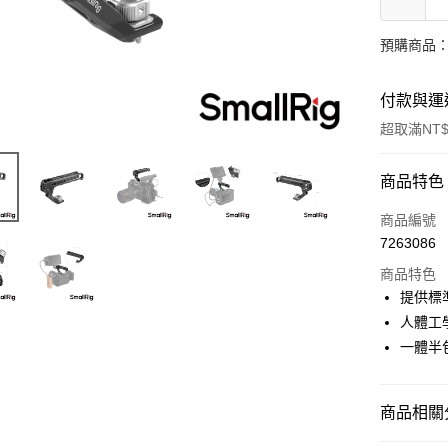
預購商品：
付款與運
超取滿NT$
付款方式
商品特色
信用卡一
商品編號
7263086
信用卡分
商品特色
3 期 
提供標
6 期 
合作金
人體工
華南商
12 期
一體半
合作金
上海商
華南商
合作金
超商取貨
國泰世
上海商
華南商
臺灣中
國泰世
商品相關分
LINE Pay
上海商
匯豐（
臺灣中
國泰世
聯邦商