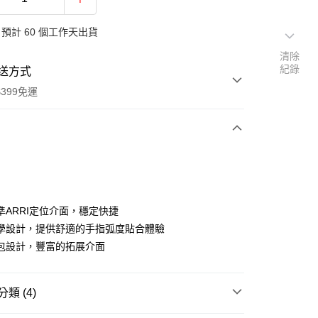
預計 60 個工作天出貨
清除
紀錄
送方式
399免運
次付款
期付款
0 利率 每期
NT$743
21家銀行
準ARRI定位介面，穩定快捷
0 利率 每期
NT$371
21家銀行
庫商業銀行
第一商業銀行
學設計，提供舒適的手指弧度貼合體驗
業銀行
彰化商業銀行
 0 利率 每期
NT$185
21家銀行
包設計，豐富的拓展介面
庫商業銀行
第一商業銀行
業儲蓄銀行
台北富邦商業銀行
業銀行
彰化商業銀行
庫商業銀行
第一商業銀行
付款
華商業銀行
兆豐國際商業銀行
業儲蓄銀行
台北富邦商業銀行
業銀行
彰化商業銀行
小企業銀行
台中商業銀行
華商業銀行
兆豐國際商業銀行
類 (4)
業儲蓄銀行
台北富邦商業銀行
台灣）商業銀行
華泰商業銀行
小企業銀行
台中商業銀行
華商業銀行
兆豐國際商業銀行
業銀行
遠東國際商業銀行