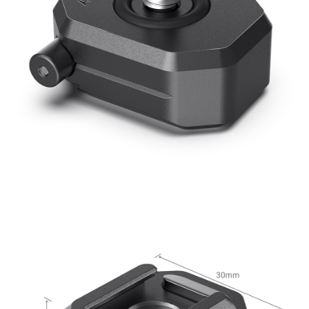
２．關於個人資料處理事宜，請瀏覽以下網址：
https://aftee.tw/terms/#terms3
３．未成年的使用者請事先徵得法定代理人或監護人之同意方可使用
「AFTEE先享後付」，若未經同意申辦者引起之損失，本公司不負相關責
任。
４．使用「AFTEE先享後付」時，將依據個別帳號之用戶狀況，依本公司即
時審查核予不同之上限額度；若仍有額度不足之情形，本公司將視審查結果
請求用戶進行身份認證。
５．嚴禁一人註冊多個帳號或使用他人資訊註冊。若發現惡意使用之情形，
恩沛科技股份有限公司將有權停止該用戶之使用額度並採取法律行動。