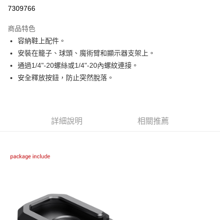
信用卡分期付款
7309766
3 期 0 利率 每期
NT$143
21家銀行
商品特色
6 期 0 利率 每期
NT$71
21家銀行
合作金庫商業銀行
第一商業銀行
容納鞋上配件。
華南商業銀行
彰化商業銀行
12 期 0 利率 每期
NT$35
21家銀行
合作金庫商業銀行
第一商業銀行
安裝在籠子、球頭、魔術臂和顯示器支架上。
上海商業儲蓄銀行
台北富邦商業銀行
華南商業銀行
彰化商業銀行
合作金庫商業銀行
第一商業銀行
超商取貨付款
國泰世華商業銀行
兆豐國際商業銀行
通過1/4"-20螺絲或1/4"-20內螺紋連接。
上海商業儲蓄銀行
台北富邦商業銀行
華南商業銀行
彰化商業銀行
臺灣中小企業銀行
台中商業銀行
安全釋放按鈕，防止突然脫落。
國泰世華商業銀行
兆豐國際商業銀行
LINE Pay
上海商業儲蓄銀行
台北富邦商業銀行
匯豐（台灣）商業銀行
華泰商業銀行
臺灣中小企業銀行
台中商業銀行
國泰世華商業銀行
兆豐國際商業銀行
聯邦商業銀行
遠東國際商業銀行
匯豐（台灣）商業銀行
華泰商業銀行
Apple Pay
臺灣中小企業銀行
台中商業銀行
元大商業銀行
永豐商業銀行
聯邦商業銀行
遠東國際商業銀行
匯豐（台灣）商業銀行
華泰商業銀行
玉山商業銀行
星展（台灣）商業銀行
街口支付
元大商業銀行
永豐商業銀行
詳細說明
相關推薦
聯邦商業銀行
遠東國際商業銀行
台新國際商業銀行
中國信託商業銀行
玉山商業銀行
星展（台灣）商業銀行
元大商業銀行
永豐商業銀行
台灣樂天信用卡公司
悠遊付
台新國際商業銀行
中國信託商業銀行
玉山商業銀行
星展（台灣）商業銀行
台灣樂天信用卡公司
台新國際商業銀行
中國信託商業銀行
Google Pay
台灣樂天信用卡公司
全支付
全盈+PAY
AFTEE先享後付