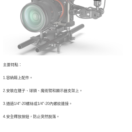
主要特點：
1.容納鞋上配件。
2.安裝在籠子、球頭、魔術臂和顯示器支架上。
3.通過1/4"-20螺絲或1/4"-20內螺紋連接。
4.安全釋放按鈕，防止突然脫落。