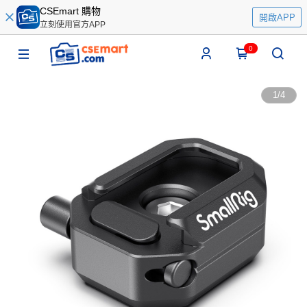
CSEmart 購物
開啟APP
立刻使用官方APP
0
1
/
4