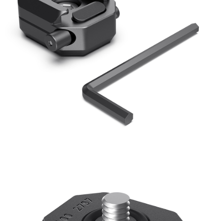
相關說明
【關於「AFTEE先享後付」】
ATM付款
AFTEE先享後付是「在收到商品之後才付款」的支付方式。 讓您購物簡單
便利好安心！
１．簡單：不需註冊會員、不需綁卡、不需儲值。
運送方式
２．便利：只要手機號碼，簡訊認證，即可結帳。
３．安心：先確認商品／服務後，再付款。
全家取貨付款
每筆NT$60，滿NT$399(含以上)免運費
【「AFTEE先享後付」結帳流程】
１．於結帳方式選擇「AFTEE先享後付」後，將跳轉至「AFTEE先享後付」
萊爾富取貨付款
結帳頁面，進行簡訊認證並確認金額後，即可完成結帳。
２．訂單成立數日內，您將收到繳費通知簡訊。
每筆NT$60，滿NT$399(含以上)免運費
３．收到繳費通知簡訊後14天內，點擊此簡訊中的連結，可透過四大超商／
ATM／網路銀行／等多元方式進行付款，方視為交易完成。
7-11取貨付款
※ 請注意：結帳手續完成當下不需立刻繳費，但若您需要取消訂單，請聯絡
每筆NT$60，滿NT$399(含以上)免運費
購買商品的店家。未經商家同意取消之訂單仍視為有效，需透過AFTEE先享
後付繳納相關費用。
宅配
※ 交易是否成功請以「AFTEE先享後付 」之結帳頁面顯示為準，若有關於
是否繳費成功／繳費後需取消欲退款等相關疑問，請聯繫「AFTEE先享後付
每筆NT$75，滿NT$399(含以上)免運費
客戶支援中心」
https://netprotections.freshdesk.com/support/home
付款後門市自取
【注意事項】
１．透過由恩沛科技股份有限公司提供之「AFTEE先享後付」服務完成之交
免運費
易，需依本服務之必要範圍內提供個人資料，並將交易相關給付款項請求債
權轉讓予恩沛科技股份有限公司。