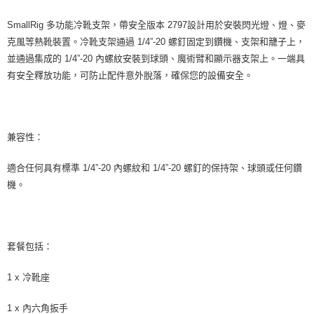
SmallRig 多功能冷靴支架，帶安全版本 2797設計用於安裝閃光燈、燈、麥
克風等熱靴裝置。冷靴支架通過 1/4”-20 螺釘固定到鑽機、支架和籠子上，
並通過集成的 1/4”-20 內螺紋安裝到球頭、魔術臂和顯示器支架上。一端具
有安全釋放功能，可防止配件意外脫落，確保您的設備安全。
兼容性：
適合任何具有標準 1/4”-20 內螺紋和 1/4”-20 螺釘的保持架、球頭或任何鑽
機。
套餐包括：
1 x 冷靴座
1 x 內六角扳手