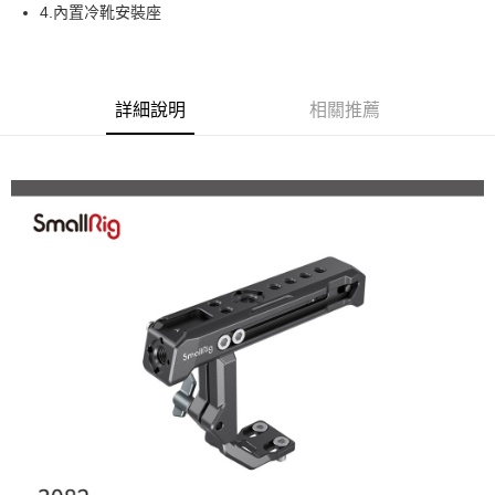
相關說明
4.內置冷靴安裝座
【關於「AFTEE先享後付」】
ATM付款
AFTEE先享後付是「在收到商品之後才付款」的支付方式。 讓您購物簡單
便利好安心！
１．簡單：不需註冊會員、不需綁卡、不需儲值。
運送方式
詳細說明
相關推薦
２．便利：只要手機號碼，簡訊認證，即可結帳。
３．安心：先確認商品／服務後，再付款。
全家取貨付款
每筆NT$60，滿NT$399(含以上)免運費
【「AFTEE先享後付」結帳流程】
１．於結帳方式選擇「AFTEE先享後付」後，將跳轉至「AFTEE先享後付」
萊爾富取貨付款
結帳頁面，進行簡訊認證並確認金額後，即可完成結帳。
２．訂單成立數日內，您將收到繳費通知簡訊。
每筆NT$60，滿NT$399(含以上)免運費
３．收到繳費通知簡訊後14天內，點擊此簡訊中的連結，可透過四大超商／
ATM／網路銀行／等多元方式進行付款，方視為交易完成。
7-11取貨付款
※ 請注意：結帳手續完成當下不需立刻繳費，但若您需要取消訂單，請聯絡
每筆NT$60，滿NT$399(含以上)免運費
購買商品的店家。未經商家同意取消之訂單仍視為有效，需透過AFTEE先享
後付繳納相關費用。
宅配
※ 交易是否成功請以「AFTEE先享後付 」之結帳頁面顯示為準，若有關於
是否繳費成功／繳費後需取消欲退款等相關疑問，請聯繫「AFTEE先享後付
每筆NT$75，滿NT$399(含以上)免運費
客戶支援中心」
https://netprotections.freshdesk.com/support/home
付款後門市自取
【注意事項】
１．透過由恩沛科技股份有限公司提供之「AFTEE先享後付」服務完成之交
免運費
易，需依本服務之必要範圍內提供個人資料，並將交易相關給付款項請求債
權轉讓予恩沛科技股份有限公司。