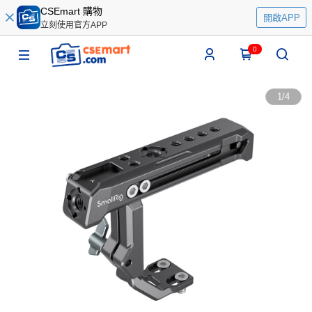
CSEmart 購物
開啟APP
立刻使用官方APP
0
1
/
4