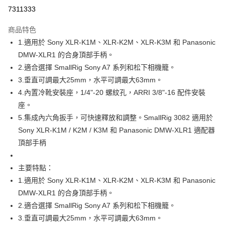
信用卡分期付款
7311333
3 期 0 利率 每期
NT$940
21家銀行
商品特色
6 期 0 利率 每期
NT$470
21家銀行
合作金庫商業銀行
第一商業銀行
1.適用於 Sony XLR-K1M、XLR-K2M、XLR-K3M 和 Panasonic
華南商業銀行
彰化商業銀行
12 期 0 利率 每期
NT$235
21家銀行
合作金庫商業銀行
第一商業銀行
DMW-XLR1 的合身頂部手柄。
上海商業儲蓄銀行
台北富邦商業銀行
華南商業銀行
彰化商業銀行
合作金庫商業銀行
第一商業銀行
超商取貨付款
國泰世華商業銀行
兆豐國際商業銀行
2.適合選擇 SmallRig Sony A7 系列和松下相機籠。
上海商業儲蓄銀行
台北富邦商業銀行
華南商業銀行
彰化商業銀行
臺灣中小企業銀行
台中商業銀行
3.垂直可調最大25mm，水平可調最大63mm。
國泰世華商業銀行
兆豐國際商業銀行
LINE Pay
上海商業儲蓄銀行
台北富邦商業銀行
匯豐（台灣）商業銀行
華泰商業銀行
臺灣中小企業銀行
台中商業銀行
4.內置冷靴安裝座，1/4"-20 螺紋孔，ARRI 3/8"-16 配件安裝
國泰世華商業銀行
兆豐國際商業銀行
聯邦商業銀行
遠東國際商業銀行
匯豐（台灣）商業銀行
華泰商業銀行
Apple Pay
座。
臺灣中小企業銀行
台中商業銀行
元大商業銀行
永豐商業銀行
聯邦商業銀行
遠東國際商業銀行
匯豐（台灣）商業銀行
華泰商業銀行
5.集成內六角扳手，可快速釋放和調整。SmallRig 3082 適用於
玉山商業銀行
星展（台灣）商業銀行
街口支付
元大商業銀行
永豐商業銀行
聯邦商業銀行
遠東國際商業銀行
Sony XLR-K1M / K2M / K3M 和 Panasonic DMW-XLR1 適配器
台新國際商業銀行
中國信託商業銀行
玉山商業銀行
星展（台灣）商業銀行
元大商業銀行
永豐商業銀行
台灣樂天信用卡公司
悠遊付
頂部手柄
台新國際商業銀行
中國信託商業銀行
玉山商業銀行
星展（台灣）商業銀行
台灣樂天信用卡公司
台新國際商業銀行
中國信託商業銀行
Google Pay
主要特點：
台灣樂天信用卡公司
全支付
1.適用於 Sony XLR-K1M、XLR-K2M、XLR-K3M 和 Panasonic
DMW-XLR1 的合身頂部手柄。
全盈+PAY
2.適合選擇 SmallRig Sony A7 系列和松下相機籠。
AFTEE先享後付
3.垂直可調最大25mm，水平可調最大63mm。