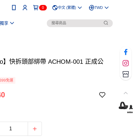
0
中文 (繁體)
TWD
獨享
ro】快拆頭部綁帶 ACHOM-001 正成公
399免運
40