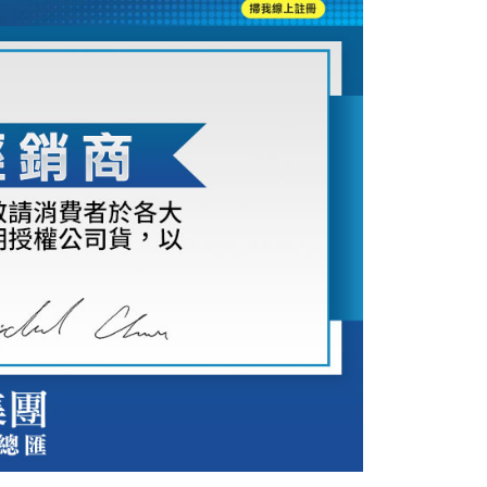
：結帳手續完成當下不需立刻繳費，但若您需要取消訂單，請聯
付款
的店家。未經商家同意取消之訂單仍視為有效，需透過AFTEE
繳納相關費用。
0，滿NT$399(含以上)免運費
否成功請以「AFTEE先享後付 」之結帳頁面顯示為準，若有關於
功／繳費後需取消欲退款等相關疑問，請聯繫「AFTEE先享後
援中心」
https://netprotections.freshdesk.com/support/home
5，滿NT$399(含以上)免運費
項】
市自取
恩沛科技股份有限公司提供之「AFTEE先享後付」服務完成之
依本服務之必要範圍內提供個人資料，並將交易相關給付款項請
讓予恩沛科技股份有限公司。
個人資料處理事宜，請瀏覽以下網址：
ee.tw/terms/#terms3
年的使用者請事先徵得法定代理人或監護人之同意方可使用
E先享後付」，若未經同意申辦者引起之損失，本公司不負相關責
AFTEE先享後付」時，將依據個別帳號之用戶狀況，依本公司
核予不同之上限額度；若仍有額度不足之情形，本公司將視審查
用戶進行身份認證。
一人註冊多個帳號或使用他人資訊註冊。若發現惡意使用之情
科技股份有限公司將有權停止該用戶之使用額度並採取法律行