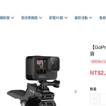
攝影館
音訊樂器館
家電3C館
最新活動
會員
【GoP
貨
超取滿NT$
NT$2,
數量