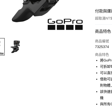
付款與運
超取滿NT$
付款方式
商品特色
信用卡一
商品編號
7325374
信用卡分
商品特色
3 期 
將GoP
6 期 
合作金
可拆卸
華南商
12 期
可以直
合作金
上海商
華南商
借助可
合作金
超商取貨
國泰世
上海商
則物體
華南商
臺灣中
國泰世
LINE Pay
上海商
該快速
匯豐（
臺灣中
國泰世
聯邦商
機
匯豐（
Apple Pay
臺灣中
元大商
與所有G
聯邦商
匯豐（
玉山商
街口支付
元大商
聯邦商