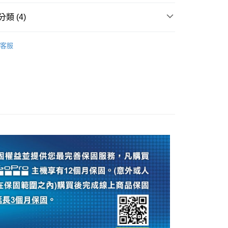
際商業銀行
中國信託商業銀行
業銀行
星展（台灣）商業銀行
業銀行
永豐商業銀行
天信用卡公司
類 (4)
際商業銀行
中國信託商業銀行
業銀行
星展（台灣）商業銀行
天信用卡公司
際商業銀行
中國信託商業銀行
y
品牌
GoPro
天信用卡公司
客服
旗艦館
GoPro 配件
ber 推薦專區👍
相機/鏡頭/配件
頭專區｜
GoPro 運動相機配件
享後付
FTEE先享後付」】
先享後付是「在收到商品之後才付款」的支付方式。 讓您購物簡單
心！
：不需註冊會員、不需綁卡、不需儲值。
：只要手機號碼，簡訊認證，即可結帳。
：先確認商品／服務後，再付款。
付款
EE先享後付」結帳流程】
0，滿NT$399(含以上)免運費
方式選擇「AFTEE先享後付」後，將跳轉至「AFTEE先享後
頁面，進行簡訊認證並確認金額後，即可完成結帳。
貨付款
成立數日內，您將收到繳費通知簡訊。
費通知簡訊後14天內，點擊此簡訊中的連結，可透過四大超商
0，滿NT$399(含以上)免運費
網路銀行／等多元方式進行付款，方視為交易完成。