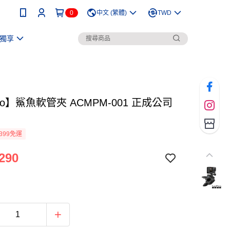
0
中文 (繁體)
TWD
獨享
ro】鯊魚軟管夾 ACMPM-001 正成公司
399免運
290