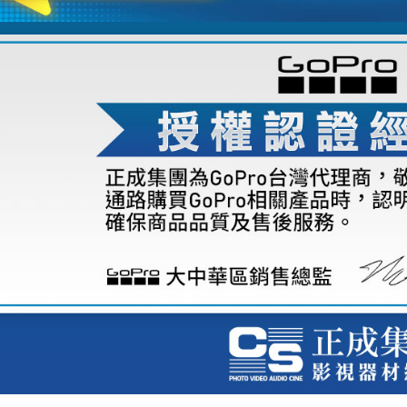
※ 請注意
7-11取貨
絡購買商品
先享後付
每筆NT$6
※ 交易是
是否繳費成
宅配
付客戶支
每筆NT$7
【注意事
付款後門
１．透過由
交易，需
免運費
求債權轉
２．關於
https://aft
３．未成
「AFTE
任。
４．使用「
即時審查
結果請求
５．嚴禁
形，恩沛
動。