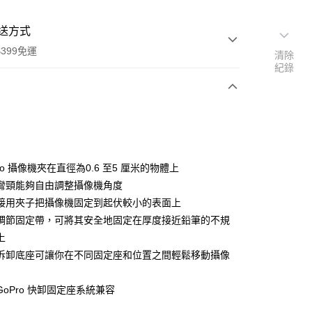
送方式
399免運
清除
紀錄
次付款
期付款
0 利率 每期
NT$763
21家銀行
ro 攝像機夾在直徑為0.6 至5 厘米的物體上
0 利率 每期
NT$381
21家銀行
庫商業銀行
第一商業銀行
彎頸能夠自由調整攝像機角度
業銀行
彰化商業銀行
 0 利率 每期
NT$190
21家銀行
接用夾子把攝像機固定到起伏較小的表面上
庫商業銀行
第一商業銀行
業儲蓄銀行
台北富邦商業銀行
業銀行
彰化商業銀行
調節固定帶，可將其安全地固定在厚度接近鉛筆的不規
庫商業銀行
第一商業銀行
付款
華商業銀行
兆豐國際商業銀行
業儲蓄銀行
台北富邦商業銀行
上
業銀行
彰化商業銀行
小企業銀行
台中商業銀行
華商業銀行
兆豐國際商業銀行
業儲蓄銀行
台北富邦商業銀行
拆卸底座可讓你在不同固定座和位置之間輕鬆移動攝像
台灣）商業銀行
華泰商業銀行
小企業銀行
台中商業銀行
華商業銀行
兆豐國際商業銀行
業銀行
遠東國際商業銀行
台灣）商業銀行
華泰商業銀行
小企業銀行
台中商業銀行
業銀行
永豐商業銀行
oPro 快卸固定座系統兼容
業銀行
遠東國際商業銀行
台灣）商業銀行
華泰商業銀行
業銀行
星展（台灣）商業銀行
業銀行
永豐商業銀行
業銀行
遠東國際商業銀行