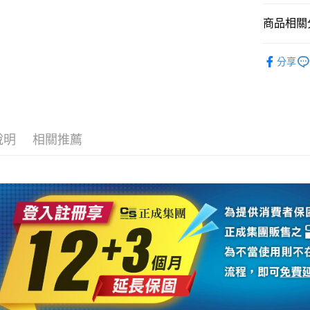
台新國
玉山商
元大商
台灣樂
悠遊付
商品相關分
台新國
玉山商
台灣樂
台新國
Google Pa
攝影器材
台灣樂
分享
全支付
GoPro 
全盈+PAY
👍YouTu
｜主機鏡
AFTEE先
相關說明
說明
相關推薦
【關於「A
ATM付款
AFTEE
便利好安
１．簡單
２．便利
運送方式
３．安心
全家取貨
【「AFT
每筆NT$6
１．於結帳
付」結帳
萊爾富取
２．訂單
３．收到繳
每筆NT$6
／ATM／