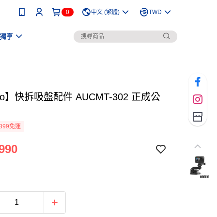
0
中文 (繁體)
TWD
獨享
ro】快拆吸盤配件 AUCMT-302 正成公
399免運
990