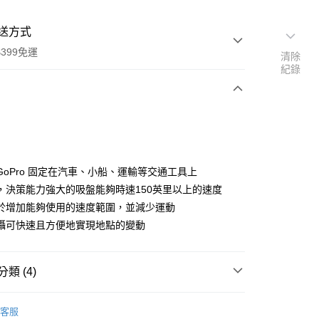
送方式
399免運
清除
紀錄
次付款
期付款
0 利率 每期
NT$663
21家銀行
GoPro 固定在汽車、小船、運輸等交通工具上
0 利率 每期
NT$331
21家銀行
庫商業銀行
第一商業銀行
，決策能力強大的吸盤能夠時速150英里以上的速度
業銀行
彰化商業銀行
 0 利率 每期
NT$165
21家銀行
於增加能夠使用的速度範圍，並減少運動
庫商業銀行
第一商業銀行
業儲蓄銀行
台北富邦商業銀行
業銀行
彰化商業銀行
攝可快速且方便地實現地點的變動
庫商業銀行
第一商業銀行
付款
華商業銀行
兆豐國際商業銀行
業儲蓄銀行
台北富邦商業銀行
業銀行
彰化商業銀行
小企業銀行
台中商業銀行
華商業銀行
兆豐國際商業銀行
業儲蓄銀行
台北富邦商業銀行
台灣）商業銀行
華泰商業銀行
小企業銀行
台中商業銀行
類 (4)
華商業銀行
兆豐國際商業銀行
業銀行
遠東國際商業銀行
台灣）商業銀行
華泰商業銀行
小企業銀行
台中商業銀行
業銀行
永豐商業銀行
業銀行
遠東國際商業銀行
品牌
GoPro
台灣）商業銀行
華泰商業銀行
業銀行
星展（台灣）商業銀行
客服
業銀行
永豐商業銀行
業銀行
遠東國際商業銀行