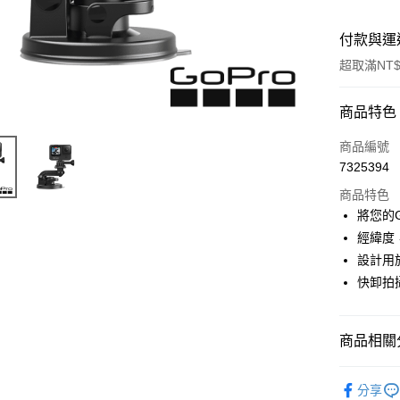
付款與運
超取滿NT$
付款方式
商品特色
信用卡一
商品編號
7325394
信用卡分
商品特色
3 期 
將您的
6 期 
合作金
經緯度
華南商
12 期
設計用
合作金
上海商
華南商
快卸拍
合作金
超商取貨
國泰世
上海商
華南商
臺灣中
國泰世
LINE Pay
上海商
匯豐（
臺灣中
商品相關分
國泰世
聯邦商
匯豐（
Apple Pay
臺灣中
元大商
聯邦商
攝影器材
匯豐（
玉山商
街口支付
分享
元大商
聯邦商