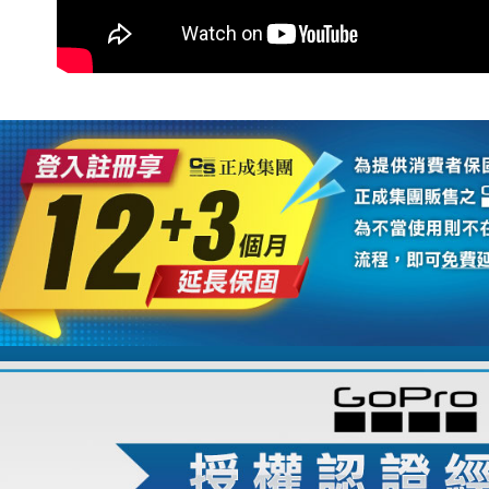
※ 請注意
7-11取貨
絡購買商品
先享後付
每筆NT$6
※ 交易是
是否繳費成
宅配
付客戶支
每筆NT$7
【注意事
付款後門
１．透過由
交易，需
免運費
求債權轉
２．關於
https://aft
３．未成
「AFTE
任。
４．使用「
即時審查
結果請求
５．嚴禁
形，恩沛
動。