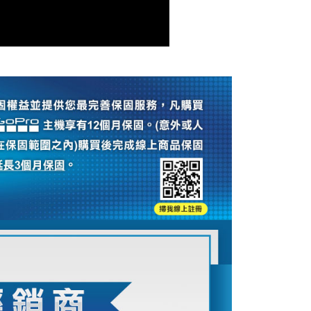
：結帳手續完成當下不需立刻繳費，但若您需要取消訂單，請聯
付款
的店家。未經商家同意取消之訂單仍視為有效，需透過AFTEE
繳納相關費用。
0，滿NT$399(含以上)免運費
否成功請以「AFTEE先享後付 」之結帳頁面顯示為準，若有關於
功／繳費後需取消欲退款等相關疑問，請聯繫「AFTEE先享後
援中心」
https://netprotections.freshdesk.com/support/home
5，滿NT$399(含以上)免運費
項】
市自取
恩沛科技股份有限公司提供之「AFTEE先享後付」服務完成之
依本服務之必要範圍內提供個人資料，並將交易相關給付款項請
讓予恩沛科技股份有限公司。
個人資料處理事宜，請瀏覽以下網址：
ee.tw/terms/#terms3
年的使用者請事先徵得法定代理人或監護人之同意方可使用
E先享後付」，若未經同意申辦者引起之損失，本公司不負相關責
AFTEE先享後付」時，將依據個別帳號之用戶狀況，依本公司
核予不同之上限額度；若仍有額度不足之情形，本公司將視審查
用戶進行身份認證。
一人註冊多個帳號或使用他人資訊註冊。若發現惡意使用之情
科技股份有限公司將有權停止該用戶之使用額度並採取法律行