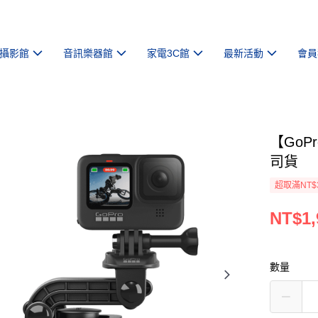
攝影館
音訊樂器館
家電3C館
最新活動
會員
【GoP
司貨
超取滿NT$
NT$1,
數量