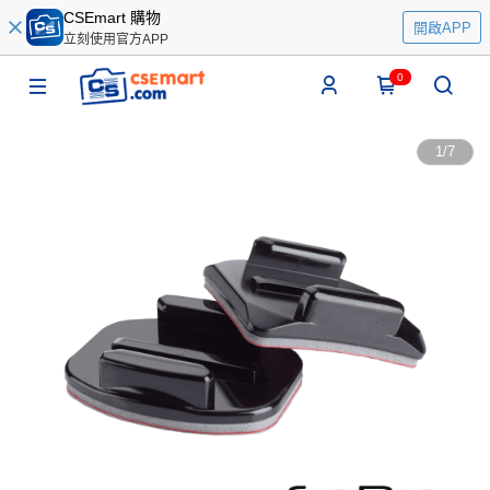
CSEmart 購物
開啟APP
立刻使用官方APP
0
1
/
7