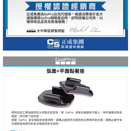
便利好安心！
１．簡單：不需註冊會員、不需綁卡、不需儲值。
運送方式
２．便利：只要手機號碼，簡訊認證，即可結帳。
３．安心：先確認商品／服務後，再付款。
全家取貨付款
每筆NT$60，滿NT$399(含以上)免運費
【「AFTEE先享後付」結帳流程】
１．於結帳方式選擇「AFTEE先享後付」後，將跳轉至「AFTEE先享後付」
萊爾富取貨付款
結帳頁面，進行簡訊認證並確認金額後，即可完成結帳。
２．訂單成立數日內，您將收到繳費通知簡訊。
每筆NT$60，滿NT$399(含以上)免運費
３．收到繳費通知簡訊後14天內，點擊此簡訊中的連結，可透過四大超商／
ATM／網路銀行／等多元方式進行付款，方視為交易完成。
7-11取貨付款
※ 請注意：結帳手續完成當下不需立刻繳費，但若您需要取消訂單，請聯絡
每筆NT$60，滿NT$399(含以上)免運費
購買商品的店家。未經商家同意取消之訂單仍視為有效，需透過AFTEE先享
後付繳納相關費用。
宅配
※ 交易是否成功請以「AFTEE先享後付 」之結帳頁面顯示為準，若有關於
是否繳費成功／繳費後需取消欲退款等相關疑問，請聯繫「AFTEE先享後付
每筆NT$75，滿NT$399(含以上)免運費
客戶支援中心」
https://netprotections.freshdesk.com/support/home
付款後門市自取
【注意事項】
１．透過由恩沛科技股份有限公司提供之「AFTEE先享後付」服務完成之交
免運費
易，需依本服務之必要範圍內提供個人資料，並將交易相關給付款項請求債
權轉讓予恩沛科技股份有限公司。
２．關於個人資料處理事宜，請瀏覽以下網址：
https://aftee.tw/terms/#terms3
３．未成年的使用者請事先徵得法定代理人或監護人之同意方可使用