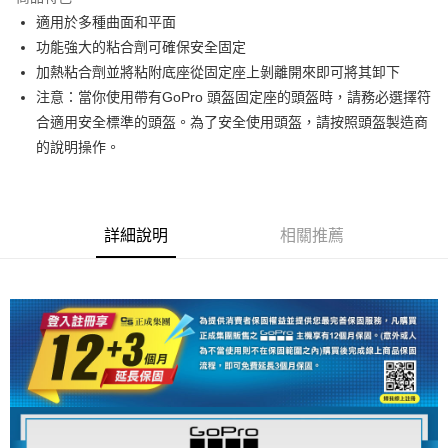
6 期 0 利率 每期
NT$148
21家銀行
合作金庫商業銀行
第一商業銀行
適用於多種曲面和平面
華南商業銀行
彰化商業銀行
12 期 0 利率 每期
NT$74
21家銀行
合作金庫商業銀行
第一商業銀行
功能強大的粘合劑可確保安全固定
上海商業儲蓄銀行
台北富邦商業銀行
華南商業銀行
彰化商業銀行
合作金庫商業銀行
第一商業銀行
超商取貨付款
國泰世華商業銀行
兆豐國際商業銀行
加熱粘合劑並將粘附底座從固定座上剝離開來即可將其卸下
上海商業儲蓄銀行
台北富邦商業銀行
華南商業銀行
彰化商業銀行
臺灣中小企業銀行
台中商業銀行
注意：當你使用帶有GoPro 頭盔固定座的頭盔時，請務必選擇符
國泰世華商業銀行
兆豐國際商業銀行
LINE Pay
上海商業儲蓄銀行
台北富邦商業銀行
匯豐（台灣）商業銀行
華泰商業銀行
臺灣中小企業銀行
台中商業銀行
合適用安全標準的頭盔。為了安全使用頭盔，請按照頭盔製造商
國泰世華商業銀行
兆豐國際商業銀行
聯邦商業銀行
遠東國際商業銀行
匯豐（台灣）商業銀行
華泰商業銀行
Apple Pay
的說明操作。
臺灣中小企業銀行
台中商業銀行
元大商業銀行
永豐商業銀行
聯邦商業銀行
遠東國際商業銀行
匯豐（台灣）商業銀行
華泰商業銀行
玉山商業銀行
星展（台灣）商業銀行
街口支付
元大商業銀行
永豐商業銀行
聯邦商業銀行
遠東國際商業銀行
台新國際商業銀行
中國信託商業銀行
玉山商業銀行
星展（台灣）商業銀行
元大商業銀行
永豐商業銀行
台灣樂天信用卡公司
悠遊付
台新國際商業銀行
中國信託商業銀行
玉山商業銀行
星展（台灣）商業銀行
詳細說明
相關推薦
台灣樂天信用卡公司
台新國際商業銀行
中國信託商業銀行
Google Pay
台灣樂天信用卡公司
全支付
全盈+PAY
AFTEE先享後付
相關說明
【關於「AFTEE先享後付」】
ATM付款
AFTEE先享後付是「在收到商品之後才付款」的支付方式。 讓您購物簡單