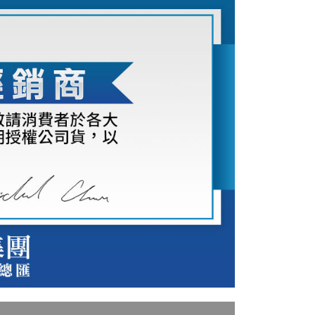
：結帳手續完成當下不需立刻繳費，但若您需要取消訂單，請聯
付款
的店家。未經商家同意取消之訂單仍視為有效，需透過AFTEE
繳納相關費用。
0，滿NT$399(含以上)免運費
否成功請以「AFTEE先享後付 」之結帳頁面顯示為準，若有關於
功／繳費後需取消欲退款等相關疑問，請聯繫「AFTEE先享後
援中心」
https://netprotections.freshdesk.com/support/home
5，滿NT$399(含以上)免運費
項】
市自取
恩沛科技股份有限公司提供之「AFTEE先享後付」服務完成之
依本服務之必要範圍內提供個人資料，並將交易相關給付款項請
讓予恩沛科技股份有限公司。
個人資料處理事宜，請瀏覽以下網址：
ee.tw/terms/#terms3
年的使用者請事先徵得法定代理人或監護人之同意方可使用
E先享後付」，若未經同意申辦者引起之損失，本公司不負相關責
AFTEE先享後付」時，將依據個別帳號之用戶狀況，依本公司
核予不同之上限額度；若仍有額度不足之情形，本公司將視審查
用戶進行身份認證。
一人註冊多個帳號或使用他人資訊註冊。若發現惡意使用之情
科技股份有限公司將有權停止該用戶之使用額度並採取法律行