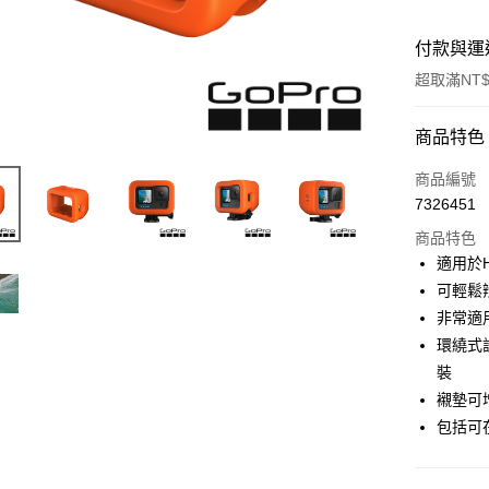
付款與運
超取滿NT$
付款方式
商品特色
信用卡一
商品編號
7326451
信用卡分
商品特色
3 期 
適用於HE
6 期 
合作金
可輕鬆辨
華南商
12 期
非常適
合作金
上海商
華南商
環繞式
合作金
超商取貨
國泰世
上海商
裝
華南商
臺灣中
國泰世
LINE Pay
上海商
襯墊可
匯豐（
臺灣中
國泰世
聯邦商
包括可
匯豐（
Apple Pay
臺灣中
元大商
聯邦商
匯豐（
玉山商
街口支付
元大商
聯邦商