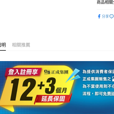
台新國
商品相關分
玉山商
元大商
台灣樂
悠遊付
台新國
玉山商
攝影器材
台灣樂
台新國
Google Pa
分享
GoPro 
台灣樂
全支付
👍YouTu
全盈+PAY
｜主機鏡
AFTEE先
說明
相關推薦
相關說明
【關於「A
ATM付款
AFTEE
便利好安
１．簡單
２．便利
運送方式
３．安心
全家取貨
【「AFT
每筆NT$6
１．於結帳
付」結帳
萊爾富取
２．訂單
３．收到繳
每筆NT$6
／ATM／