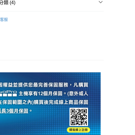
際商業銀行
中國信託商業銀行
類 (4)
業銀行
星展（台灣）商業銀行
業銀行
永豐商業銀行
天信用卡公司
際商業銀行
中國信託商業銀行
業銀行
星展（台灣）商業銀行
品牌
GoPro
天信用卡公司
際商業銀行
中國信託商業銀行
y
客服
旗艦館
GoPro 配件
天信用卡公司
ber 推薦專區👍
相機/鏡頭/配件
頭專區｜
GoPro 運動相機配件
享後付
FTEE先享後付」】
先享後付是「在收到商品之後才付款」的支付方式。 讓您購物簡單
心！
：不需註冊會員、不需綁卡、不需儲值。
：只要手機號碼，簡訊認證，即可結帳。
：先確認商品／服務後，再付款。
付款
EE先享後付」結帳流程】
0，滿NT$399(含以上)免運費
方式選擇「AFTEE先享後付」後，將跳轉至「AFTEE先享後
頁面，進行簡訊認證並確認金額後，即可完成結帳。
貨付款
成立數日內，您將收到繳費通知簡訊。
費通知簡訊後14天內，點擊此簡訊中的連結，可透過四大超商
0，滿NT$399(含以上)免運費
網路銀行／等多元方式進行付款，方視為交易完成。