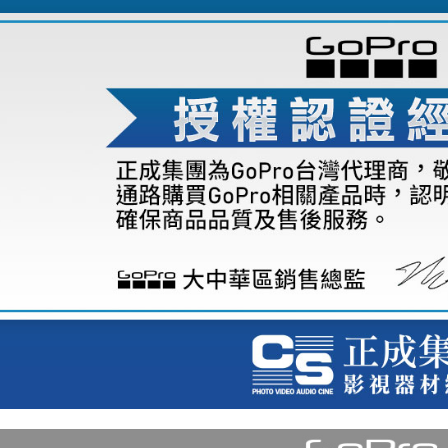
※ 請注意
7-11取貨
絡購買商品
先享後付
每筆NT$6
※ 交易是
是否繳費成
宅配
付客戶支
每筆NT$7
【注意事
付款後門
１．透過由
交易，需
免運費
求債權轉
２．關於
https://aft
３．未成
「AFTE
任。
４．使用「
即時審查
結果請求
５．嚴禁
形，恩沛
動。