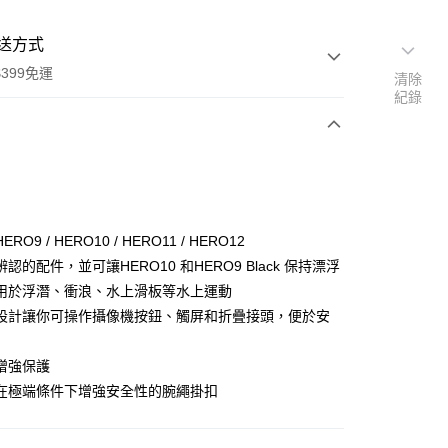
送方式
399免運
清除
紀錄
次付款
期付款
0 利率 每期
NT$430
21家銀行
RO9 / HERO10 / HERO11 / HERO12
0 利率 每期
NT$215
21家銀行
庫商業銀行
第一商業銀行
認的配件，並可讓HERO10 和HERO9 Black 保持漂浮
業銀行
彰化商業銀行
 0 利率 每期
NT$107
21家銀行
用於浮潛、衝浪、水上滑板等水上運動
庫商業銀行
第一商業銀行
業儲蓄銀行
台北富邦商業銀行
業銀行
彰化商業銀行
設計讓你可操作攝像機按鈕、觸屏和折疊接頭，便於安
庫商業銀行
第一商業銀行
付款
華商業銀行
兆豐國際商業銀行
業儲蓄銀行
台北富邦商業銀行
業銀行
彰化商業銀行
小企業銀行
台中商業銀行
華商業銀行
兆豐國際商業銀行
業儲蓄銀行
台北富邦商業銀行
增強保護
台灣）商業銀行
華泰商業銀行
小企業銀行
台中商業銀行
華商業銀行
兆豐國際商業銀行
業銀行
遠東國際商業銀行
在極端條件下增強安全性的腕繩掛扣
台灣）商業銀行
華泰商業銀行
小企業銀行
台中商業銀行
業銀行
永豐商業銀行
業銀行
遠東國際商業銀行
台灣）商業銀行
華泰商業銀行
業銀行
星展（台灣）商業銀行
業銀行
永豐商業銀行
業銀行
遠東國際商業銀行