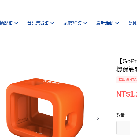
攝影館
音訊樂器館
家電3C館
最新活動
會員
【GoP
機保護套
超取滿NT$
NT$1,
數量