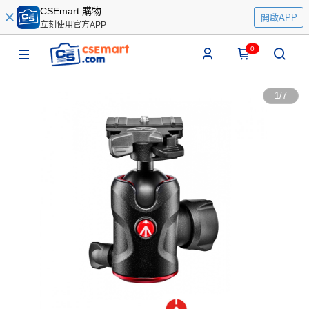
CSEmart 購物
開啟APP
立刻使用官方APP
0
1
/
7