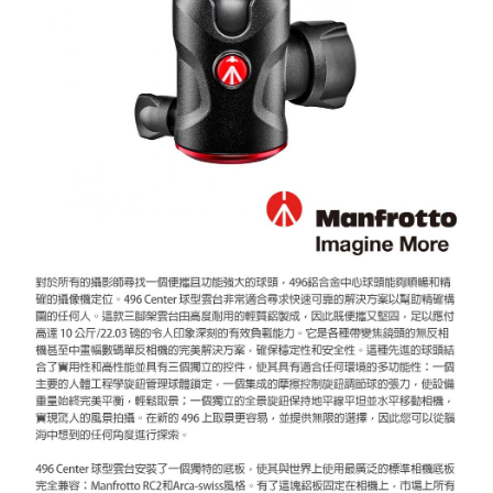
２．便利：只要手機號碼，簡訊認證，即可結帳。
３．安心：先確認商品／服務後，再付款。
宅配
每筆NT$75，滿NT$399(含以上)免運費
【「AFTEE先享後付」結帳流程】
１．於結帳方式選擇「AFTEE先享後付」後，將跳轉至「AFTEE先享後付」
付款後門市自取
結帳頁面，進行簡訊認證並確認金額後，即可完成結帳。
２．訂單成立數日內，您將收到繳費通知簡訊。
免運費
３．收到繳費通知簡訊後14天內，點擊此簡訊中的連結，可透過四大超商／
ATM／網路銀行／等多元方式進行付款，方視為交易完成。
※ 請注意：結帳手續完成當下不需立刻繳費，但若您需要取消訂單，請聯絡
購買商品的店家。未經商家同意取消之訂單仍視為有效，需透過AFTEE先享
後付繳納相關費用。
※ 交易是否成功請以「AFTEE先享後付 」之結帳頁面顯示為準，若有關於
是否繳費成功／繳費後需取消欲退款等相關疑問，請聯繫「AFTEE先享後付
客戶支援中心」
https://netprotections.freshdesk.com/support/home
【注意事項】
１．透過由恩沛科技股份有限公司提供之「AFTEE先享後付」服務完成之交
易，需依本服務之必要範圍內提供個人資料，並將交易相關給付款項請求債
權轉讓予恩沛科技股份有限公司。
２．關於個人資料處理事宜，請瀏覽以下網址：
https://aftee.tw/terms/#terms3
３．未成年的使用者請事先徵得法定代理人或監護人之同意方可使用
「AFTEE先享後付」，若未經同意申辦者引起之損失，本公司不負相關責
任。