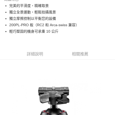
6 期 0 利率 每期
NT$748
21家銀行
合作金庫商業銀行
第一商業銀行
完美的平滑度，精確取景
華南商業銀行
彰化商業銀行
12 期 0 利率 每期
NT$374
21家銀行
合作金庫商業銀行
第一商業銀行
獨立全景運動，輕鬆拍攝風景
上海商業儲蓄銀行
台北富邦商業銀行
華南商業銀行
彰化商業銀行
合作金庫商業銀行
第一商業銀行
LINE Pay
國泰世華商業銀行
兆豐國際商業銀行
獨立摩擦控制以平衡您的設備
上海商業儲蓄銀行
台北富邦商業銀行
華南商業銀行
彰化商業銀行
臺灣中小企業銀行
台中商業銀行
200PL-PRO 板（RC2 和 Arca-swiss 兼容）
國泰世華商業銀行
兆豐國際商業銀行
Apple Pay
上海商業儲蓄銀行
台北富邦商業銀行
匯豐（台灣）商業銀行
華泰商業銀行
臺灣中小企業銀行
台中商業銀行
輕巧堅固的機身可承重 10 公斤
國泰世華商業銀行
兆豐國際商業銀行
聯邦商業銀行
遠東國際商業銀行
匯豐（台灣）商業銀行
華泰商業銀行
街口支付
臺灣中小企業銀行
台中商業銀行
元大商業銀行
永豐商業銀行
聯邦商業銀行
遠東國際商業銀行
匯豐（台灣）商業銀行
華泰商業銀行
玉山商業銀行
星展（台灣）商業銀行
悠遊付
元大商業銀行
永豐商業銀行
聯邦商業銀行
遠東國際商業銀行
台新國際商業銀行
中國信託商業銀行
玉山商業銀行
星展（台灣）商業銀行
詳細說明
相關推薦
元大商業銀行
永豐商業銀行
台灣樂天信用卡公司
Google Pay
台新國際商業銀行
中國信託商業銀行
玉山商業銀行
星展（台灣）商業銀行
台灣樂天信用卡公司
台新國際商業銀行
中國信託商業銀行
全支付
台灣樂天信用卡公司
全盈+PAY
AFTEE先享後付
相關說明
【關於「AFTEE先享後付」】
ATM付款
AFTEE先享後付是「在收到商品之後才付款」的支付方式。 讓您購物簡單
便利好安心！
１．簡單：不需註冊會員、不需綁卡、不需儲值。
運送方式