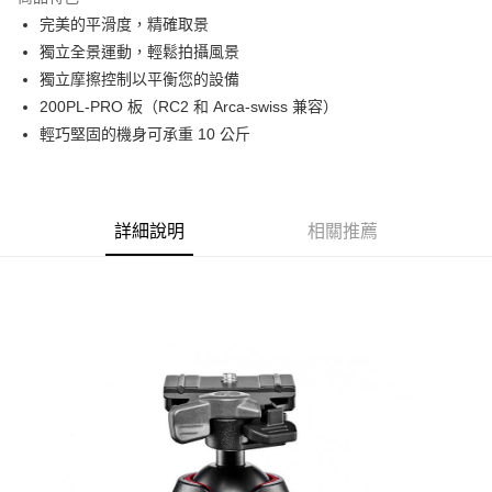
6 期 0 利率 每期
NT$748
21家銀行
合作金庫商業銀行
第一商業銀行
完美的平滑度，精確取景
華南商業銀行
彰化商業銀行
12 期 0 利率 每期
NT$374
21家銀行
合作金庫商業銀行
第一商業銀行
獨立全景運動，輕鬆拍攝風景
上海商業儲蓄銀行
台北富邦商業銀行
華南商業銀行
彰化商業銀行
合作金庫商業銀行
第一商業銀行
LINE Pay
國泰世華商業銀行
兆豐國際商業銀行
獨立摩擦控制以平衡您的設備
上海商業儲蓄銀行
台北富邦商業銀行
華南商業銀行
彰化商業銀行
臺灣中小企業銀行
台中商業銀行
200PL-PRO 板（RC2 和 Arca-swiss 兼容）
國泰世華商業銀行
兆豐國際商業銀行
Apple Pay
上海商業儲蓄銀行
台北富邦商業銀行
匯豐（台灣）商業銀行
華泰商業銀行
臺灣中小企業銀行
台中商業銀行
輕巧堅固的機身可承重 10 公斤
國泰世華商業銀行
兆豐國際商業銀行
聯邦商業銀行
遠東國際商業銀行
匯豐（台灣）商業銀行
華泰商業銀行
街口支付
臺灣中小企業銀行
台中商業銀行
元大商業銀行
永豐商業銀行
聯邦商業銀行
遠東國際商業銀行
匯豐（台灣）商業銀行
華泰商業銀行
玉山商業銀行
星展（台灣）商業銀行
悠遊付
元大商業銀行
永豐商業銀行
聯邦商業銀行
遠東國際商業銀行
台新國際商業銀行
中國信託商業銀行
玉山商業銀行
星展（台灣）商業銀行
詳細說明
相關推薦
元大商業銀行
永豐商業銀行
台灣樂天信用卡公司
Google Pay
台新國際商業銀行
中國信託商業銀行
玉山商業銀行
星展（台灣）商業銀行
台灣樂天信用卡公司
台新國際商業銀行
中國信託商業銀行
全支付
台灣樂天信用卡公司
全盈+PAY
AFTEE先享後付
相關說明
【關於「AFTEE先享後付」】
ATM付款
AFTEE先享後付是「在收到商品之後才付款」的支付方式。 讓您購物簡單
便利好安心！
１．簡單：不需註冊會員、不需綁卡、不需儲值。
運送方式