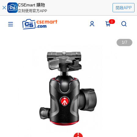
CSEmart 購物
開啟APP
立刻使用官方APP
0
1
/
7