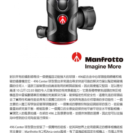
２．便利：只要手機號碼，簡訊認證，即可結帳。
３．安心：先確認商品／服務後，再付款。
宅配
每筆NT$75，滿NT$399(含以上)免運費
【「AFTEE先享後付」結帳流程】
１．於結帳方式選擇「AFTEE先享後付」後，將跳轉至「AFTEE先享後付」
付款後門市自取
結帳頁面，進行簡訊認證並確認金額後，即可完成結帳。
２．訂單成立數日內，您將收到繳費通知簡訊。
免運費
３．收到繳費通知簡訊後14天內，點擊此簡訊中的連結，可透過四大超商／
ATM／網路銀行／等多元方式進行付款，方視為交易完成。
※ 請注意：結帳手續完成當下不需立刻繳費，但若您需要取消訂單，請聯絡
購買商品的店家。未經商家同意取消之訂單仍視為有效，需透過AFTEE先享
後付繳納相關費用。
※ 交易是否成功請以「AFTEE先享後付 」之結帳頁面顯示為準，若有關於
是否繳費成功／繳費後需取消欲退款等相關疑問，請聯繫「AFTEE先享後付
客戶支援中心」
https://netprotections.freshdesk.com/support/home
【注意事項】
１．透過由恩沛科技股份有限公司提供之「AFTEE先享後付」服務完成之交
易，需依本服務之必要範圍內提供個人資料，並將交易相關給付款項請求債
權轉讓予恩沛科技股份有限公司。
２．關於個人資料處理事宜，請瀏覽以下網址：
https://aftee.tw/terms/#terms3
３．未成年的使用者請事先徵得法定代理人或監護人之同意方可使用
「AFTEE先享後付」，若未經同意申辦者引起之損失，本公司不負相關責
任。