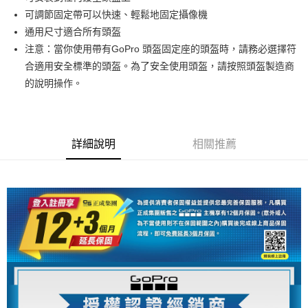
華南商業銀行
彰化商業銀行
12 期 0 利率 每期
NT$61
21家銀行
合作金庫商業銀行
第一商業銀行
可調節固定帶可以快速、輕鬆地固定攝像機
上海商業儲蓄銀行
台北富邦商業銀行
華南商業銀行
彰化商業銀行
合作金庫商業銀行
第一商業銀行
超商取貨付款
國泰世華商業銀行
兆豐國際商業銀行
通用尺寸適合所有頭盔
上海商業儲蓄銀行
台北富邦商業銀行
華南商業銀行
彰化商業銀行
臺灣中小企業銀行
台中商業銀行
注意：當你使用帶有GoPro 頭盔固定座的頭盔時，請務必選擇符
國泰世華商業銀行
兆豐國際商業銀行
LINE Pay
上海商業儲蓄銀行
台北富邦商業銀行
匯豐（台灣）商業銀行
華泰商業銀行
臺灣中小企業銀行
台中商業銀行
合適用安全標準的頭盔。為了安全使用頭盔，請按照頭盔製造商
國泰世華商業銀行
兆豐國際商業銀行
聯邦商業銀行
遠東國際商業銀行
匯豐（台灣）商業銀行
華泰商業銀行
Apple Pay
的說明操作。
臺灣中小企業銀行
台中商業銀行
元大商業銀行
永豐商業銀行
聯邦商業銀行
遠東國際商業銀行
匯豐（台灣）商業銀行
華泰商業銀行
玉山商業銀行
星展（台灣）商業銀行
街口支付
元大商業銀行
永豐商業銀行
聯邦商業銀行
遠東國際商業銀行
台新國際商業銀行
中國信託商業銀行
玉山商業銀行
星展（台灣）商業銀行
元大商業銀行
永豐商業銀行
台灣樂天信用卡公司
悠遊付
台新國際商業銀行
中國信託商業銀行
玉山商業銀行
星展（台灣）商業銀行
詳細說明
相關推薦
台灣樂天信用卡公司
台新國際商業銀行
中國信託商業銀行
Google Pay
台灣樂天信用卡公司
全支付
全盈+PAY
AFTEE先享後付
相關說明
【關於「AFTEE先享後付」】
ATM付款
AFTEE先享後付是「在收到商品之後才付款」的支付方式。 讓您購物簡單
便利好安心！
１．簡單：不需註冊會員、不需綁卡、不需儲值。