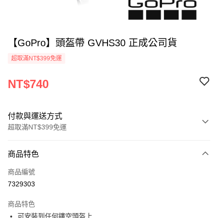
【GoPro】頭盔帶 GVHS30 正成公司貨
超取滿NT$399免運
NT$740
付款與運送方式
超取滿NT$399免運
付款方式
商品特色
信用卡一次付款
商品編號
信用卡分期付款
7329303
3 期 0 利率 每期
NT$246
21家銀行
商品特色
6 期 0 利率 每期
NT$123
21家銀行
合作金庫商業銀行
第一商業銀行
可安裝到任何鏤空頭盔上