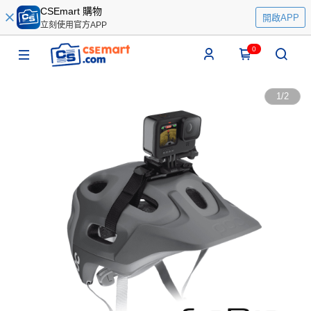
CSEmart 購物
開啟APP
立刻使用官方APP
0
1
/
2