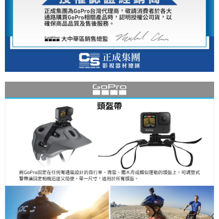
運送方式
２．便利：只要手機號碼，簡訊認證，即可結帳。
３．安心：先確認商品／服務後，再付款。
全家取貨付款
每筆NT$60，滿NT$399(含以上)免運費
【「AFTEE先享後付」結帳流程】
１．於結帳方式選擇「AFTEE先享後付」後，將跳轉至「AFTEE先享後付」
萊爾富取貨付款
結帳頁面，進行簡訊認證並確認金額後，即可完成結帳。
２．訂單成立數日內，您將收到繳費通知簡訊。
每筆NT$60，滿NT$399(含以上)免運費
３．收到繳費通知簡訊後14天內，點擊此簡訊中的連結，可透過四大超商／
ATM／網路銀行／等多元方式進行付款，方視為交易完成。
7-11取貨付款
※ 請注意：結帳手續完成當下不需立刻繳費，但若您需要取消訂單，請聯絡
每筆NT$60，滿NT$399(含以上)免運費
購買商品的店家。未經商家同意取消之訂單仍視為有效，需透過AFTEE先享
後付繳納相關費用。
宅配
※ 交易是否成功請以「AFTEE先享後付 」之結帳頁面顯示為準，若有關於
是否繳費成功／繳費後需取消欲退款等相關疑問，請聯繫「AFTEE先享後付
每筆NT$75，滿NT$399(含以上)免運費
客戶支援中心」
https://netprotections.freshdesk.com/support/home
付款後門市自取
【注意事項】
１．透過由恩沛科技股份有限公司提供之「AFTEE先享後付」服務完成之交
免運費
易，需依本服務之必要範圍內提供個人資料，並將交易相關給付款項請求債
權轉讓予恩沛科技股份有限公司。
２．關於個人資料處理事宜，請瀏覽以下網址：
https://aftee.tw/terms/#terms3
３．未成年的使用者請事先徵得法定代理人或監護人之同意方可使用
「AFTEE先享後付」，若未經同意申辦者引起之損失，本公司不負相關責
任。