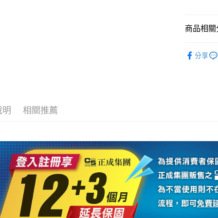
台新國
玉山商
元大商
台灣樂
悠遊付
台新國
玉山商
台灣樂
商品相關分
台新國
Google Pa
台灣樂
攝影器材
全支付
分享
GoPro 
全盈+PAY
👍YouTu
AFTEE先
｜主機鏡
相關說明
【關於「A
說明
相關推薦
ATM付款
AFTEE
便利好安
１．簡單
２．便利
運送方式
３．安心
全家取貨
【「AFT
每筆NT$6
１．於結帳
付」結帳
萊爾富取
２．訂單
３．收到繳
每筆NT$6
／ATM／