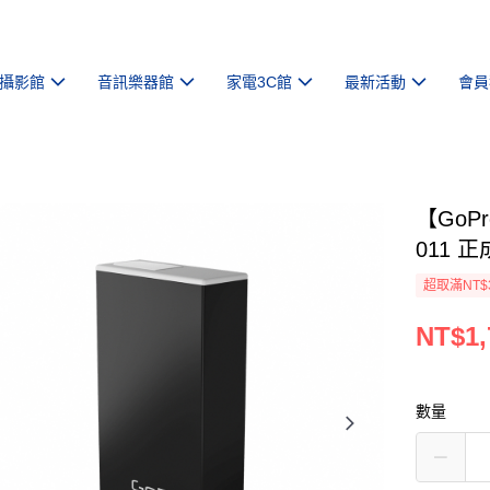
攝影館
音訊樂器館
家電3C館
最新活動
會員
【GoPr
011 
超取滿NT$
NT$1,
數量