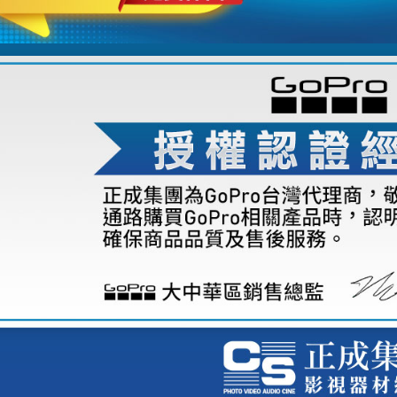
※ 請注意
7-11取貨
絡購買商品
先享後付
每筆NT$6
※ 交易是
是否繳費成
宅配
付客戶支
每筆NT$7
【注意事
付款後門
１．透過由
交易，需
免運費
求債權轉
２．關於
https://aft
３．未成
「AFTE
任。
４．使用「
即時審查
結果請求
５．嚴禁
形，恩沛
動。