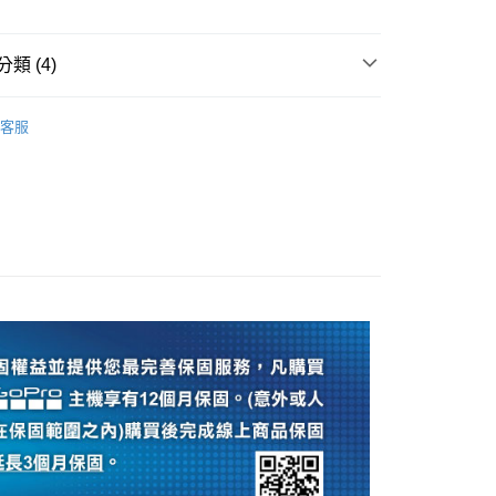
際商業銀行
中國信託商業銀行
業銀行
星展（台灣）商業銀行
業銀行
永豐商業銀行
天信用卡公司
際商業銀行
中國信託商業銀行
業銀行
星展（台灣）商業銀行
天信用卡公司
類 (4)
際商業銀行
中國信託商業銀行
y
天信用卡公司
品牌
GoPro
客服
旗艦館
GoPro 配件
ber 推薦專區👍
相機/鏡頭/配件
享後付
頭專區｜
GoPro 運動相機配件
FTEE先享後付」】
先享後付是「在收到商品之後才付款」的支付方式。 讓您購物簡單
心！
：不需註冊會員、不需綁卡、不需儲值。
：只要手機號碼，簡訊認證，即可結帳。
：先確認商品／服務後，再付款。
付款
EE先享後付」結帳流程】
0，滿NT$399(含以上)免運費
方式選擇「AFTEE先享後付」後，將跳轉至「AFTEE先享後
頁面，進行簡訊認證並確認金額後，即可完成結帳。
貨付款
成立數日內，您將收到繳費通知簡訊。
費通知簡訊後14天內，點擊此簡訊中的連結，可透過四大超商
0，滿NT$399(含以上)免運費
網路銀行／等多元方式進行付款，方視為交易完成。