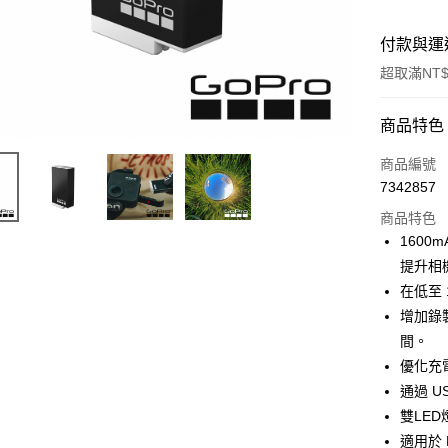
付款與運
超取滿NT$
付款方式
商品特色
信用卡一
商品編號
7342857
信用卡分
商品特色
3 期 
1600
6 期 
合作金
提升相
華南商
12 期
在低至 
合作金
上海商
華南商
增加錄
合作金
超商取貨
國泰世
上海商
間。
華南商
臺灣中
國泰世
LINE Pay
上海商
優化充
匯豐（
臺灣中
國泰世
聯邦商
通過 U
匯豐（
Apple Pay
臺灣中
元大商
雙LE
聯邦商
匯豐（
玉山商
街口支付
元大商
適用於 M
聯邦商