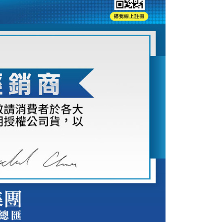
：結帳手續完成當下不需立刻繳費，但若您需要取消訂單，請聯
付款
的店家。未經商家同意取消之訂單仍視為有效，需透過AFTEE
繳納相關費用。
0，滿NT$399(含以上)免運費
否成功請以「AFTEE先享後付 」之結帳頁面顯示為準，若有關於
功／繳費後需取消欲退款等相關疑問，請聯繫「AFTEE先享後
援中心」
https://netprotections.freshdesk.com/support/home
5，滿NT$399(含以上)免運費
項】
市自取
恩沛科技股份有限公司提供之「AFTEE先享後付」服務完成之
依本服務之必要範圍內提供個人資料，並將交易相關給付款項請
讓予恩沛科技股份有限公司。
個人資料處理事宜，請瀏覽以下網址：
ee.tw/terms/#terms3
年的使用者請事先徵得法定代理人或監護人之同意方可使用
E先享後付」，若未經同意申辦者引起之損失，本公司不負相關責
AFTEE先享後付」時，將依據個別帳號之用戶狀況，依本公司
核予不同之上限額度；若仍有額度不足之情形，本公司將視審查
用戶進行身份認證。
一人註冊多個帳號或使用他人資訊註冊。若發現惡意使用之情
科技股份有限公司將有權停止該用戶之使用額度並採取法律行