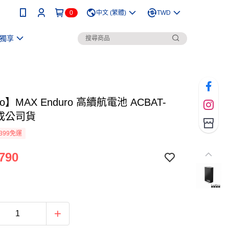
0
中文 (繁體)
TWD
獨享
o】MAX Enduro 高續航電池 ACBAT-
正成公司貨
399免運
790