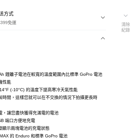
送方式
399免運
清除
紀錄
次付款
期付款
0 利率 每期
NT$596
21家銀行
mAh 鋰離子電池在較寬的溫度範圍內比標準 GoPro 電池
0 利率 每期
NT$298
21家銀行
庫商業銀行
第一商業銀行
機性能
業銀行
彰化商業銀行
 0 利率 每期
NT$149
21家銀行
14°F (-10°C) 的溫度下提高寒冷天氣性能
庫商業銀行
第一商業銀行
業儲蓄銀行
台北富邦商業銀行
業銀行
彰化商業銀行
製時間，這樣您就可以在不交換的情況下拍攝更長時
庫商業銀行
第一商業銀行
付款
華商業銀行
兆豐國際商業銀行
業儲蓄銀行
台北富邦商業銀行
業銀行
彰化商業銀行
小企業銀行
台中商業銀行
華商業銀行
兆豐國際商業銀行
業儲蓄銀行
台北富邦商業銀行
電，讓您盡快獲得充滿電的電池
台灣）商業銀行
華泰商業銀行
小企業銀行
台中商業銀行
華商業銀行
兆豐國際商業銀行
業銀行
遠東國際商業銀行
SB 端口方便地充電
台灣）商業銀行
華泰商業銀行
小企業銀行
台中商業銀行
業銀行
永豐商業銀行
D燈顯示兩塊電池的充電狀態
業銀行
遠東國際商業銀行
台灣）商業銀行
華泰商業銀行
業銀行
星展（台灣）商業銀行
業銀行
永豐商業銀行
AX 的 Enduro 和標準 GoPro 電池
業銀行
遠東國際商業銀行