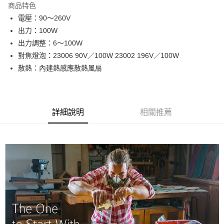
商品特色
6 期 0 利率 每期
NT$1,500
21家銀行
合作金庫商業銀行
第一商業銀行
電壓：90～260V
華南商業銀行
彰化商業銀行
12 期 0 利率 每期
NT$750
21家銀行
合作金庫商業銀行
第一商業銀行
出力：100W
上海商業儲蓄銀行
台北富邦商業銀行
華南商業銀行
彰化商業銀行
合作金庫商業銀行
第一商業銀行
LINE Pay
國泰世華商業銀行
兆豐國際商業銀行
出力調整：6～100W
上海商業儲蓄銀行
台北富邦商業銀行
華南商業銀行
彰化商業銀行
臺灣中小企業銀行
台中商業銀行
對焦燈泡：23006 90V／100W 23002 196V／100W
國泰世華商業銀行
兆豐國際商業銀行
Apple Pay
上海商業儲蓄銀行
台北富邦商業銀行
匯豐（台灣）商業銀行
華泰商業銀行
臺灣中小企業銀行
台中商業銀行
散熱：內建熱感應散熱風扇
國泰世華商業銀行
兆豐國際商業銀行
聯邦商業銀行
遠東國際商業銀行
匯豐（台灣）商業銀行
華泰商業銀行
街口支付
臺灣中小企業銀行
台中商業銀行
元大商業銀行
永豐商業銀行
聯邦商業銀行
遠東國際商業銀行
匯豐（台灣）商業銀行
華泰商業銀行
玉山商業銀行
星展（台灣）商業銀行
悠遊付
元大商業銀行
永豐商業銀行
聯邦商業銀行
遠東國際商業銀行
台新國際商業銀行
中國信託商業銀行
玉山商業銀行
星展（台灣）商業銀行
詳細說明
相關推薦
元大商業銀行
永豐商業銀行
台灣樂天信用卡公司
Google Pay
台新國際商業銀行
中國信託商業銀行
玉山商業銀行
星展（台灣）商業銀行
台灣樂天信用卡公司
台新國際商業銀行
中國信託商業銀行
全支付
台灣樂天信用卡公司
全盈+PAY
AFTEE先享後付
相關說明
【關於「AFTEE先享後付」】
ATM付款
AFTEE先享後付是「在收到商品之後才付款」的支付方式。 讓您購物簡單
便利好安心！
１．簡單：不需註冊會員、不需綁卡、不需儲值。