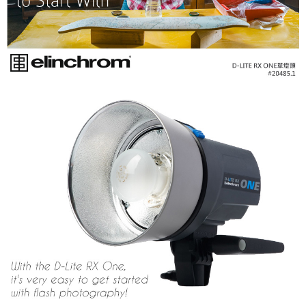
運送方式
２．便利：只要手機號碼，簡訊認證，即可結帳。
３．安心：先確認商品／服務後，再付款。
宅配
每筆NT$75，滿NT$399(含以上)免運費
【「AFTEE先享後付」結帳流程】
１．於結帳方式選擇「AFTEE先享後付」後，將跳轉至「AFTEE先享後付」
付款後門市自取
結帳頁面，進行簡訊認證並確認金額後，即可完成結帳。
２．訂單成立數日內，您將收到繳費通知簡訊。
免運費
３．收到繳費通知簡訊後14天內，點擊此簡訊中的連結，可透過四大超商／
ATM／網路銀行／等多元方式進行付款，方視為交易完成。
※ 請注意：結帳手續完成當下不需立刻繳費，但若您需要取消訂單，請聯絡
購買商品的店家。未經商家同意取消之訂單仍視為有效，需透過AFTEE先享
後付繳納相關費用。
※ 交易是否成功請以「AFTEE先享後付 」之結帳頁面顯示為準，若有關於
是否繳費成功／繳費後需取消欲退款等相關疑問，請聯繫「AFTEE先享後付
客戶支援中心」
https://netprotections.freshdesk.com/support/home
【注意事項】
１．透過由恩沛科技股份有限公司提供之「AFTEE先享後付」服務完成之交
易，需依本服務之必要範圍內提供個人資料，並將交易相關給付款項請求債
權轉讓予恩沛科技股份有限公司。
２．關於個人資料處理事宜，請瀏覽以下網址：
https://aftee.tw/terms/#terms3
３．未成年的使用者請事先徵得法定代理人或監護人之同意方可使用
「AFTEE先享後付」，若未經同意申辦者引起之損失，本公司不負相關責
任。