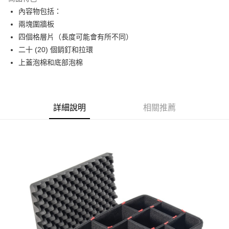
6 期 0 利率 每期
NT$1,211
21家銀行
合作金庫商業銀行
第一商業銀行
內容物包括：
華南商業銀行
彰化商業銀行
12 期 0 利率 每期
NT$605
21家銀行
合作金庫商業銀行
第一商業銀行
兩塊圍牆板
上海商業儲蓄銀行
台北富邦商業銀行
華南商業銀行
彰化商業銀行
合作金庫商業銀行
第一商業銀行
LINE Pay
國泰世華商業銀行
兆豐國際商業銀行
四個格層片（長度可能會有所不同）
上海商業儲蓄銀行
台北富邦商業銀行
華南商業銀行
彰化商業銀行
臺灣中小企業銀行
台中商業銀行
二十 (20) 個銷釘和拉環
國泰世華商業銀行
兆豐國際商業銀行
Apple Pay
上海商業儲蓄銀行
台北富邦商業銀行
匯豐（台灣）商業銀行
華泰商業銀行
臺灣中小企業銀行
台中商業銀行
上蓋泡棉和底部泡棉
國泰世華商業銀行
兆豐國際商業銀行
聯邦商業銀行
遠東國際商業銀行
匯豐（台灣）商業銀行
華泰商業銀行
街口支付
臺灣中小企業銀行
台中商業銀行
元大商業銀行
永豐商業銀行
聯邦商業銀行
遠東國際商業銀行
匯豐（台灣）商業銀行
華泰商業銀行
玉山商業銀行
星展（台灣）商業銀行
悠遊付
元大商業銀行
永豐商業銀行
聯邦商業銀行
遠東國際商業銀行
台新國際商業銀行
中國信託商業銀行
玉山商業銀行
星展（台灣）商業銀行
詳細說明
相關推薦
元大商業銀行
永豐商業銀行
台灣樂天信用卡公司
Google Pay
台新國際商業銀行
中國信託商業銀行
玉山商業銀行
星展（台灣）商業銀行
台灣樂天信用卡公司
台新國際商業銀行
中國信託商業銀行
全支付
台灣樂天信用卡公司
全盈+PAY
AFTEE先享後付
相關說明
【關於「AFTEE先享後付」】
ATM付款
AFTEE先享後付是「在收到商品之後才付款」的支付方式。 讓您購物簡單
便利好安心！
１．簡單：不需註冊會員、不需綁卡、不需儲值。
運送方式