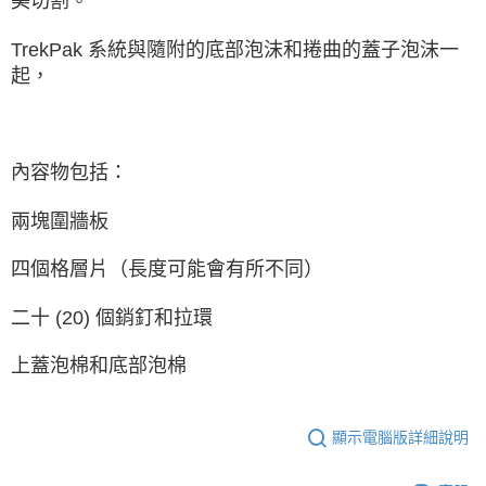
美切割。
４．使用「AFTEE先享後付」時，將依據個別帳號之用戶狀況，依本公司即
時審查核予不同之上限額度；若仍有額度不足之情形，本公司將視審查結果
請求用戶進行身份認證。
TrekPak 系統與隨附的底部泡沫和捲曲的蓋子泡沫一
５．嚴禁一人註冊多個帳號或使用他人資訊註冊。若發現惡意使用之情形，
起，
恩沛科技股份有限公司將有權停止該用戶之使用額度並採取法律行動。
內容物包括：
兩塊圍牆板
四個格層片（長度可能會有所不同）
二十 (20) 個銷釘和拉環
上蓋泡棉和底部泡棉
顯示電腦版詳細說明