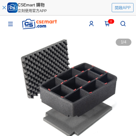
CSEmart 購物
開啟APP
立刻使用官方APP
0
1
/
4