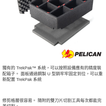
２．便利：只要手機號碼，簡訊認證，即可結帳。
３．安心：先確認商品／服務後，再付款。
宅配
每筆NT$75，滿NT$399(含以上)免運費
【「AFTEE先享後付」結帳流程】
１．於結帳方式選擇「AFTEE先享後付」後，將跳轉至「AFTEE先享後付」
付款後門市自取
結帳頁面，進行簡訊認證並確認金額後，即可完成結帳。
２．訂單成立數日內，您將收到繳費通知簡訊。
免運費
３．收到繳費通知簡訊後14天內，點擊此簡訊中的連結，可透過四大超商／
ATM／網路銀行／等多元方式進行付款，方視為交易完成。
※ 請注意：結帳手續完成當下不需立刻繳費，但若您需要取消訂單，請聯絡
購買商品的店家。未經商家同意取消之訂單仍視為有效，需透過AFTEE先享
後付繳納相關費用。
※ 交易是否成功請以「AFTEE先享後付 」之結帳頁面顯示為準，若有關於
是否繳費成功／繳費後需取消欲退款等相關疑問，請聯繫「AFTEE先享後付
客戶支援中心」
https://netprotections.freshdesk.com/support/home
獨有的 TrekPak™ 系統，可以按照設備應有的精度裝
【注意事項】
１．透過由恩沛科技股份有限公司提供之「AFTEE先享後付」服務完成之交
配箱子。 面板通過鋼製 U 型銷牢牢固定到位，可以重
易，需依本服務之必要範圍內提供個人資料，並將交易相關給付款項請求債
新配置 TrekPak 系統
權轉讓予恩沛科技股份有限公司。
２．關於個人資料處理事宜，請瀏覽以下網址：
https://aftee.tw/terms/#terms3
３．未成年的使用者請事先徵得法定代理人或監護人之同意方可使用
「AFTEE先享後付」，若未經同意申辦者引起之損失，本公司不負相關責
修剪格層很容易。 隨附的雙刀片切割工具每次都能完
任。