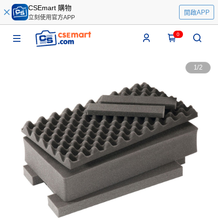
CSEmart 購物
開啟APP
立刻使用官方APP
0
1
/
2