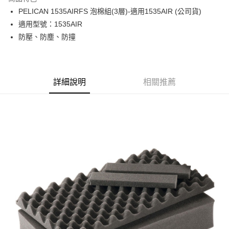
6 期 0 利率 每期
NT$520
21家銀行
合作金庫商業銀行
第一商業銀行
PELICAN 1535AIRFS 泡棉組(3層)-適用1535AIR (公司貨)
華南商業銀行
彰化商業銀行
12 期 0 利率 每期
NT$260
21家銀行
合作金庫商業銀行
第一商業銀行
適用型號：1535AIR
上海商業儲蓄銀行
台北富邦商業銀行
華南商業銀行
彰化商業銀行
合作金庫商業銀行
第一商業銀行
LINE Pay
國泰世華商業銀行
兆豐國際商業銀行
防壓、防塵、防撞
上海商業儲蓄銀行
台北富邦商業銀行
華南商業銀行
彰化商業銀行
臺灣中小企業銀行
台中商業銀行
國泰世華商業銀行
兆豐國際商業銀行
Apple Pay
上海商業儲蓄銀行
台北富邦商業銀行
匯豐（台灣）商業銀行
華泰商業銀行
臺灣中小企業銀行
台中商業銀行
國泰世華商業銀行
兆豐國際商業銀行
聯邦商業銀行
遠東國際商業銀行
匯豐（台灣）商業銀行
華泰商業銀行
街口支付
臺灣中小企業銀行
台中商業銀行
元大商業銀行
永豐商業銀行
詳細說明
相關推薦
聯邦商業銀行
遠東國際商業銀行
匯豐（台灣）商業銀行
華泰商業銀行
玉山商業銀行
星展（台灣）商業銀行
悠遊付
元大商業銀行
永豐商業銀行
聯邦商業銀行
遠東國際商業銀行
台新國際商業銀行
中國信託商業銀行
玉山商業銀行
星展（台灣）商業銀行
元大商業銀行
永豐商業銀行
台灣樂天信用卡公司
Google Pay
台新國際商業銀行
中國信託商業銀行
玉山商業銀行
星展（台灣）商業銀行
台灣樂天信用卡公司
台新國際商業銀行
中國信託商業銀行
全支付
台灣樂天信用卡公司
全盈+PAY
AFTEE先享後付
相關說明
【關於「AFTEE先享後付」】
ATM付款
AFTEE先享後付是「在收到商品之後才付款」的支付方式。 讓您購物簡單
便利好安心！
１．簡單：不需註冊會員、不需綁卡、不需儲值。
運送方式