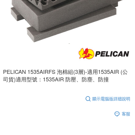
２．便利：只要手機號碼，簡訊認證，即可結帳。
３．安心：先確認商品／服務後，再付款。
宅配
每筆NT$75，滿NT$399(含以上)免運費
【「AFTEE先享後付」結帳流程】
１．於結帳方式選擇「AFTEE先享後付」後，將跳轉至「AFTEE先享後付」
付款後門市自取
結帳頁面，進行簡訊認證並確認金額後，即可完成結帳。
２．訂單成立數日內，您將收到繳費通知簡訊。
免運費
３．收到繳費通知簡訊後14天內，點擊此簡訊中的連結，可透過四大超商／
ATM／網路銀行／等多元方式進行付款，方視為交易完成。
※ 請注意：結帳手續完成當下不需立刻繳費，但若您需要取消訂單，請聯絡
購買商品的店家。未經商家同意取消之訂單仍視為有效，需透過AFTEE先享
後付繳納相關費用。
※ 交易是否成功請以「AFTEE先享後付 」之結帳頁面顯示為準，若有關於
PELICAN 1535AIRFS 泡棉組(3層)-適用1535AIR (公
是否繳費成功／繳費後需取消欲退款等相關疑問，請聯繫「AFTEE先享後付
客戶支援中心」
https://netprotections.freshdesk.com/support/home
司貨)適用型號：1535AIR 防壓、防塵、防撞
【注意事項】
１．透過由恩沛科技股份有限公司提供之「AFTEE先享後付」服務完成之交
易，需依本服務之必要範圍內提供個人資料，並將交易相關給付款項請求債
顯示電腦版詳細說明
權轉讓予恩沛科技股份有限公司。
２．關於個人資料處理事宜，請瀏覽以下網址：
客服
https://aftee.tw/terms/#terms3
３．未成年的使用者請事先徵得法定代理人或監護人之同意方可使用
「AFTEE先享後付」，若未經同意申辦者引起之損失，本公司不負相關責
任。