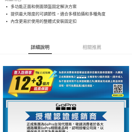
6 期 0 利率 每期
NT$248
21家銀行
合作金庫商業銀行
第一商業銀行
多功能正面和側面頭盔固定解決方案
華南商業銀行
彰化商業銀行
12 期 0 利率 每期
NT$124
21家銀行
合作金庫商業銀行
第一商業銀行
提供最大限度的可調節性，適合多樣拍攝和多種角度
上海商業儲蓄銀行
台北富邦商業銀行
華南商業銀行
彰化商業銀行
合作金庫商業銀行
第一商業銀行
超商取貨付款
國泰世華商業銀行
兆豐國際商業銀行
內含更易於使用的整體式安裝固定扣
上海商業儲蓄銀行
台北富邦商業銀行
華南商業銀行
彰化商業銀行
臺灣中小企業銀行
台中商業銀行
國泰世華商業銀行
兆豐國際商業銀行
LINE Pay
上海商業儲蓄銀行
台北富邦商業銀行
匯豐（台灣）商業銀行
華泰商業銀行
臺灣中小企業銀行
台中商業銀行
國泰世華商業銀行
兆豐國際商業銀行
聯邦商業銀行
遠東國際商業銀行
匯豐（台灣）商業銀行
華泰商業銀行
Apple Pay
臺灣中小企業銀行
台中商業銀行
元大商業銀行
永豐商業銀行
詳細說明
相關推薦
聯邦商業銀行
遠東國際商業銀行
匯豐（台灣）商業銀行
華泰商業銀行
玉山商業銀行
星展（台灣）商業銀行
街口支付
元大商業銀行
永豐商業銀行
聯邦商業銀行
遠東國際商業銀行
台新國際商業銀行
中國信託商業銀行
玉山商業銀行
星展（台灣）商業銀行
元大商業銀行
永豐商業銀行
台灣樂天信用卡公司
悠遊付
台新國際商業銀行
中國信託商業銀行
玉山商業銀行
星展（台灣）商業銀行
台灣樂天信用卡公司
台新國際商業銀行
中國信託商業銀行
Google Pay
台灣樂天信用卡公司
全支付
全盈+PAY
AFTEE先享後付
相關說明
【關於「AFTEE先享後付」】
ATM付款
AFTEE先享後付是「在收到商品之後才付款」的支付方式。 讓您購物簡單