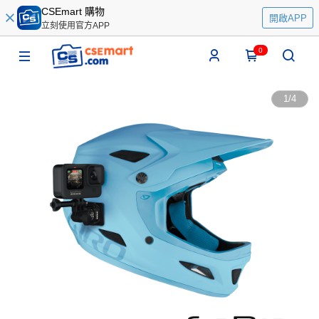
CSEmart 購物
開啟APP
立刻使用官方APP
0
1
/
4