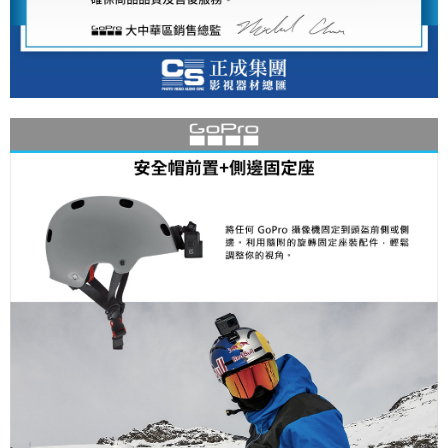
便利好安心！
１．簡單：不需註冊會員、不需綁卡、不需儲值。
運送方式
２．便利：只要手機號碼，簡訊認證，即可結帳。
３．安心：先確認商品／服務後，再付款。
全家取貨付款
每筆NT$60，滿NT$399(含以上)免運費
【「AFTEE先享後付」結帳流程】
１．於結帳方式選擇「AFTEE先享後付」後，將跳轉至「AFTEE先享後付」
萊爾富取貨付款
結帳頁面，進行簡訊認證並確認金額後，即可完成結帳。
２．訂單成立數日內，您將收到繳費通知簡訊。
每筆NT$60，滿NT$399(含以上)免運費
３．收到繳費通知簡訊後14天內，點擊此簡訊中的連結，可透過四大超商／
ATM／網路銀行／等多元方式進行付款，方視為交易完成。
7-11取貨付款
※ 請注意：結帳手續完成當下不需立刻繳費，但若您需要取消訂單，請聯絡
每筆NT$60，滿NT$399(含以上)免運費
購買商品的店家。未經商家同意取消之訂單仍視為有效，需透過AFTEE先享
後付繳納相關費用。
宅配
※ 交易是否成功請以「AFTEE先享後付 」之結帳頁面顯示為準，若有關於
是否繳費成功／繳費後需取消欲退款等相關疑問，請聯繫「AFTEE先享後付
每筆NT$75，滿NT$399(含以上)免運費
客戶支援中心」
https://netprotections.freshdesk.com/support/home
付款後門市自取
【注意事項】
１．透過由恩沛科技股份有限公司提供之「AFTEE先享後付」服務完成之交
免運費
易，需依本服務之必要範圍內提供個人資料，並將交易相關給付款項請求債
權轉讓予恩沛科技股份有限公司。
２．關於個人資料處理事宜，請瀏覽以下網址：
https://aftee.tw/terms/#terms3
３．未成年的使用者請事先徵得法定代理人或監護人之同意方可使用