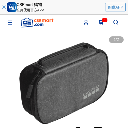
CSEmart 購物
開啟APP
立刻使用官方APP
0
1
/
2