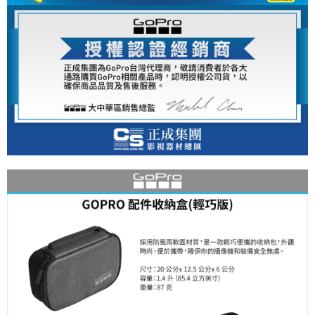
便利好安心！
１．簡單：不需註冊會員、不需綁卡、不需儲值。
運送方式
２．便利：只要手機號碼，簡訊認證，即可結帳。
３．安心：先確認商品／服務後，再付款。
全家取貨付款
每筆NT$60，滿NT$399(含以上)免運費
【「AFTEE先享後付」結帳流程】
１．於結帳方式選擇「AFTEE先享後付」後，將跳轉至「AFTEE先享後付」
萊爾富取貨付款
結帳頁面，進行簡訊認證並確認金額後，即可完成結帳。
２．訂單成立數日內，您將收到繳費通知簡訊。
每筆NT$60，滿NT$399(含以上)免運費
３．收到繳費通知簡訊後14天內，點擊此簡訊中的連結，可透過四大超商／
ATM／網路銀行／等多元方式進行付款，方視為交易完成。
7-11取貨付款
※ 請注意：結帳手續完成當下不需立刻繳費，但若您需要取消訂單，請聯絡
每筆NT$60，滿NT$399(含以上)免運費
購買商品的店家。未經商家同意取消之訂單仍視為有效，需透過AFTEE先享
後付繳納相關費用。
宅配
※ 交易是否成功請以「AFTEE先享後付 」之結帳頁面顯示為準，若有關於
是否繳費成功／繳費後需取消欲退款等相關疑問，請聯繫「AFTEE先享後付
每筆NT$75，滿NT$399(含以上)免運費
客戶支援中心」
https://netprotections.freshdesk.com/support/home
付款後門市自取
【注意事項】
１．透過由恩沛科技股份有限公司提供之「AFTEE先享後付」服務完成之交
免運費
易，需依本服務之必要範圍內提供個人資料，並將交易相關給付款項請求債
權轉讓予恩沛科技股份有限公司。
２．關於個人資料處理事宜，請瀏覽以下網址：
https://aftee.tw/terms/#terms3
３．未成年的使用者請事先徵得法定代理人或監護人之同意方可使用