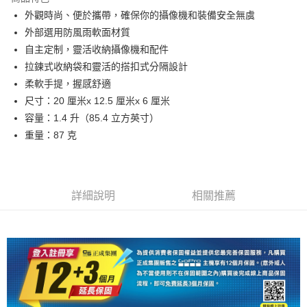
6 期 0 利率 每期
NT$181
21家銀行
合作金庫商業銀行
第一商業銀行
外觀時尚、便於攜帶，確保你的攝像機和裝備安全無虞
華南商業銀行
彰化商業銀行
12 期 0 利率 每期
NT$90
21家銀行
合作金庫商業銀行
第一商業銀行
外部選用防風雨軟面材質
上海商業儲蓄銀行
台北富邦商業銀行
華南商業銀行
彰化商業銀行
合作金庫商業銀行
第一商業銀行
超商取貨付款
國泰世華商業銀行
兆豐國際商業銀行
自主定制，靈活收納攝像機和配件
上海商業儲蓄銀行
台北富邦商業銀行
華南商業銀行
彰化商業銀行
臺灣中小企業銀行
台中商業銀行
拉鍊式收納袋和靈活的搭扣式分隔設計
國泰世華商業銀行
兆豐國際商業銀行
LINE Pay
上海商業儲蓄銀行
台北富邦商業銀行
匯豐（台灣）商業銀行
華泰商業銀行
臺灣中小企業銀行
台中商業銀行
柔軟手提，握感舒適
國泰世華商業銀行
兆豐國際商業銀行
聯邦商業銀行
遠東國際商業銀行
匯豐（台灣）商業銀行
華泰商業銀行
Apple Pay
尺寸：20 厘米x 12.5 厘米x 6 厘米
臺灣中小企業銀行
台中商業銀行
元大商業銀行
永豐商業銀行
聯邦商業銀行
遠東國際商業銀行
匯豐（台灣）商業銀行
華泰商業銀行
容量：1.4 升（85.4 立方英寸）
玉山商業銀行
星展（台灣）商業銀行
街口支付
元大商業銀行
永豐商業銀行
聯邦商業銀行
遠東國際商業銀行
重量：87 克
台新國際商業銀行
中國信託商業銀行
玉山商業銀行
星展（台灣）商業銀行
元大商業銀行
永豐商業銀行
台灣樂天信用卡公司
悠遊付
台新國際商業銀行
中國信託商業銀行
玉山商業銀行
星展（台灣）商業銀行
台灣樂天信用卡公司
台新國際商業銀行
中國信託商業銀行
Google Pay
台灣樂天信用卡公司
詳細說明
相關推薦
全支付
全盈+PAY
AFTEE先享後付
相關說明
【關於「AFTEE先享後付」】
ATM付款
AFTEE先享後付是「在收到商品之後才付款」的支付方式。 讓您購物簡單