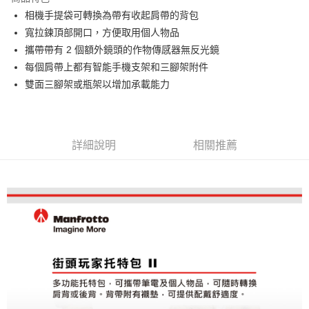
6 期 0 利率 每期
NT$805
21家銀行
合作金庫商業銀行
第一商業銀行
相機手提袋可轉換為帶有收起肩帶的背包
華南商業銀行
彰化商業銀行
12 期 0 利率 每期
NT$402
21家銀行
合作金庫商業銀行
第一商業銀行
寬拉鍊頂部開口，方便取用個人物品
上海商業儲蓄銀行
台北富邦商業銀行
華南商業銀行
彰化商業銀行
合作金庫商業銀行
第一商業銀行
LINE Pay
國泰世華商業銀行
兆豐國際商業銀行
攜帶帶有 2 個額外鏡頭的作物傳感器無反光鏡
上海商業儲蓄銀行
台北富邦商業銀行
華南商業銀行
彰化商業銀行
臺灣中小企業銀行
台中商業銀行
每個肩帶上都有智能手機支架和三腳架附件
國泰世華商業銀行
兆豐國際商業銀行
Apple Pay
上海商業儲蓄銀行
台北富邦商業銀行
匯豐（台灣）商業銀行
華泰商業銀行
臺灣中小企業銀行
台中商業銀行
雙面三腳架或瓶架以增加承載能力
國泰世華商業銀行
兆豐國際商業銀行
聯邦商業銀行
遠東國際商業銀行
匯豐（台灣）商業銀行
華泰商業銀行
街口支付
臺灣中小企業銀行
台中商業銀行
元大商業銀行
永豐商業銀行
聯邦商業銀行
遠東國際商業銀行
匯豐（台灣）商業銀行
華泰商業銀行
玉山商業銀行
星展（台灣）商業銀行
悠遊付
元大商業銀行
永豐商業銀行
聯邦商業銀行
遠東國際商業銀行
台新國際商業銀行
中國信託商業銀行
玉山商業銀行
星展（台灣）商業銀行
詳細說明
相關推薦
元大商業銀行
永豐商業銀行
台灣樂天信用卡公司
Google Pay
台新國際商業銀行
中國信託商業銀行
玉山商業銀行
星展（台灣）商業銀行
台灣樂天信用卡公司
台新國際商業銀行
中國信託商業銀行
全支付
台灣樂天信用卡公司
全盈+PAY
AFTEE先享後付
相關說明
【關於「AFTEE先享後付」】
ATM付款
AFTEE先享後付是「在收到商品之後才付款」的支付方式。 讓您購物簡單
便利好安心！
１．簡單：不需註冊會員、不需綁卡、不需儲值。
運送方式