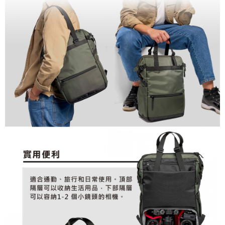
２．便利：只要手機號碼，簡訊認證，即可結帳。
３．安心：先確認商品／服務後，再付款。
宅配
每筆NT$75，滿NT$399(含以上)免運費
【「AFTEE先享後付」結帳流程】
１．於結帳方式選擇「AFTEE先享後付」後，將跳轉至「AFTEE先享後付」
付款後門市自取
結帳頁面，進行簡訊認證並確認金額後，即可完成結帳。
２．訂單成立數日內，您將收到繳費通知簡訊。
免運費
３．收到繳費通知簡訊後14天內，點擊此簡訊中的連結，可透過四大超商／
ATM／網路銀行／等多元方式進行付款，方視為交易完成。
※ 請注意：結帳手續完成當下不需立刻繳費，但若您需要取消訂單，請聯絡
購買商品的店家。未經商家同意取消之訂單仍視為有效，需透過AFTEE先享
後付繳納相關費用。
※ 交易是否成功請以「AFTEE先享後付 」之結帳頁面顯示為準，若有關於
是否繳費成功／繳費後需取消欲退款等相關疑問，請聯繫「AFTEE先享後付
客戶支援中心」
https://netprotections.freshdesk.com/support/home
【注意事項】
１．透過由恩沛科技股份有限公司提供之「AFTEE先享後付」服務完成之交
易，需依本服務之必要範圍內提供個人資料，並將交易相關給付款項請求債
權轉讓予恩沛科技股份有限公司。
２．關於個人資料處理事宜，請瀏覽以下網址：
https://aftee.tw/terms/#terms3
３．未成年的使用者請事先徵得法定代理人或監護人之同意方可使用
「AFTEE先享後付」，若未經同意申辦者引起之損失，本公司不負相關責
任。