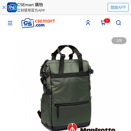
CSEmart 購物
開啟APP
立刻使用官方APP
0
1
/
9