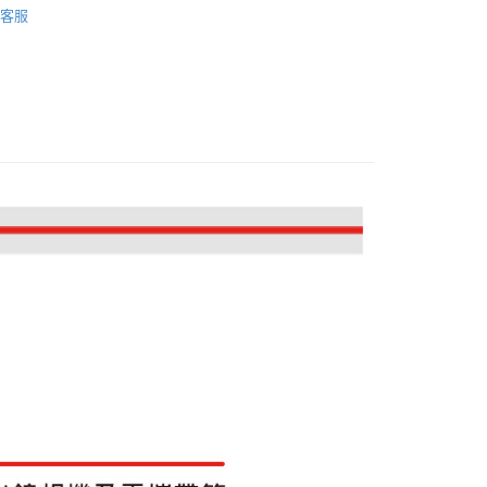
際商業銀行
中國信託商業銀行
業銀行
星展（台灣）商業銀行
客服
業銀行
永豐商業銀行
天信用卡公司
y
材專區｜
相機包/背帶
際商業銀行
中國信託商業銀行
業銀行
星展（台灣）商業銀行
天信用卡公司
際商業銀行
中國信託商業銀行
品牌
Manfrotto 總館
天信用卡公司
惠【攝影器材系列】
Manfrotto 攝影配件↘特惠9折
享後付
FTEE先享後付」】
先享後付是「在收到商品之後才付款」的支付方式。 讓您購物簡單
心！
：不需註冊會員、不需綁卡、不需儲值。
：只要手機號碼，簡訊認證，即可結帳。
：先確認商品／服務後，再付款。
EE先享後付」結帳流程】
5，滿NT$399(含以上)免運費
方式選擇「AFTEE先享後付」後，將跳轉至「AFTEE先享後
頁面，進行簡訊認證並確認金額後，即可完成結帳。
市自取
成立數日內，您將收到繳費通知簡訊。
費通知簡訊後14天內，點擊此簡訊中的連結，可透過四大超商
網路銀行／等多元方式進行付款，方視為交易完成。
：結帳手續完成當下不需立刻繳費，但若您需要取消訂單，請聯
的店家。未經商家同意取消之訂單仍視為有效，需透過AFTEE