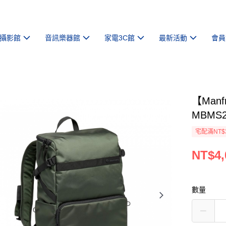
攝影館
音訊樂器館
家電3C館
最新活動
會員
【Man
MBMS2
宅配滿NT$
NT$4,
數量