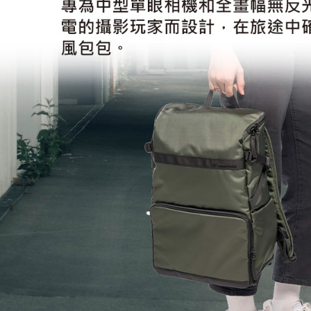
先享後付
※ 交易是
是否繳費成
付客戶支
【注意事
１．透過由
交易，需
求債權轉
２．關於
https://aft
３．未成
「AFTE
任。
４．使用「
即時審查
結果請求
５．嚴禁
形，恩沛
動。