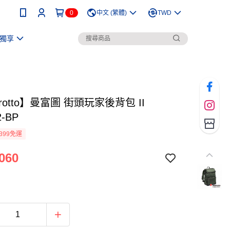
0
中文 (繁體)
TWD
獨享
frotto】曼富圖 街頭玩家後背包 II
-BP
399免運
060