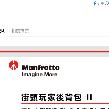
台新國
玉山商
分享
元大商
台灣樂
Google Pa
｜攝影器
台新國
玉山商
台灣樂
台新國
全支付
攝影器材
台灣樂
✨最新優
全盈+PAY
說明
相關推薦
AFTEE先
相關說明
【關於「A
ATM付款
AFTEE
便利好安
１．簡單
２．便利
運送方式
３．安心
宅配
【「AFT
每筆NT$7
１．於結帳
付」結帳
付款後門
２．訂單
３．收到繳
免運費
／ATM／
※ 請注意
絡購買商品