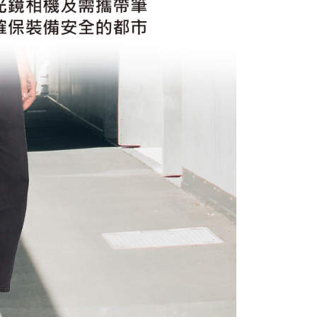
繳納相關費用。
否成功請以「AFTEE先享後付 」之結帳頁面顯示為準，若有關於
功／繳費後需取消欲退款等相關疑問，請聯繫「AFTEE先享後
援中心」
https://netprotections.freshdesk.com/support/home
項】
恩沛科技股份有限公司提供之「AFTEE先享後付」服務完成之
依本服務之必要範圍內提供個人資料，並將交易相關給付款項請
讓予恩沛科技股份有限公司。
個人資料處理事宜，請瀏覽以下網址：
ee.tw/terms/#terms3
年的使用者請事先徵得法定代理人或監護人之同意方可使用
E先享後付」，若未經同意申辦者引起之損失，本公司不負相關責
AFTEE先享後付」時，將依據個別帳號之用戶狀況，依本公司
核予不同之上限額度；若仍有額度不足之情形，本公司將視審查
用戶進行身份認證。
一人註冊多個帳號或使用他人資訊註冊。若發現惡意使用之情
科技股份有限公司將有權停止該用戶之使用額度並採取法律行