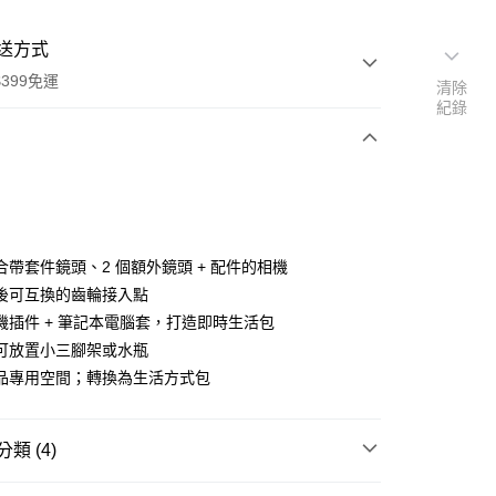
送方式
399免運
清除
紀錄
次付款
期付款
0 利率 每期
NT$1,353
21家銀行
合帶套件鏡頭、2 個額外鏡頭 + 配件的相機
0 利率 每期
NT$676
21家銀行
庫商業銀行
第一商業銀行
後可互換的齒輪接入點
業銀行
彰化商業銀行
 0 利率 每期
NT$338
21家銀行
機插件 + 筆記本電腦套，打造即時生活包
庫商業銀行
第一商業銀行
業儲蓄銀行
台北富邦商業銀行
業銀行
彰化商業銀行
可放置小三腳架或水瓶
庫商業銀行
第一商業銀行
華商業銀行
兆豐國際商業銀行
業儲蓄銀行
台北富邦商業銀行
品專用空間；轉換為生活方式包
業銀行
彰化商業銀行
小企業銀行
台中商業銀行
華商業銀行
兆豐國際商業銀行
業儲蓄銀行
台北富邦商業銀行
台灣）商業銀行
華泰商業銀行
小企業銀行
台中商業銀行
華商業銀行
兆豐國際商業銀行
業銀行
遠東國際商業銀行
台灣）商業銀行
華泰商業銀行
小企業銀行
台中商業銀行
類 (4)
業銀行
永豐商業銀行
業銀行
遠東國際商業銀行
台灣）商業銀行
華泰商業銀行
業銀行
星展（台灣）商業銀行
業銀行
永豐商業銀行
品牌
Manfrotto 包包
業銀行
遠東國際商業銀行