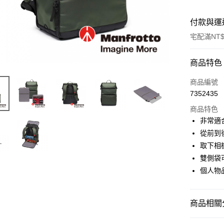
付款與運
宅配滿NT$
付款方式
商品特色
信用卡一
商品編號
7352435
信用卡分
商品特色
3 期 
非常適
6 期 
合作金
從前到
華南商
12 期
取下相
合作金
上海商
華南商
雙側袋
合作金
LINE Pay
國泰世
上海商
個人物
華南商
臺灣中
國泰世
Apple Pay
上海商
匯豐（
臺灣中
國泰世
聯邦商
匯豐（
街口支付
臺灣中
商品相關分
元大商
聯邦商
匯豐（
玉山商
悠遊付
元大商
攝影器材
聯邦商