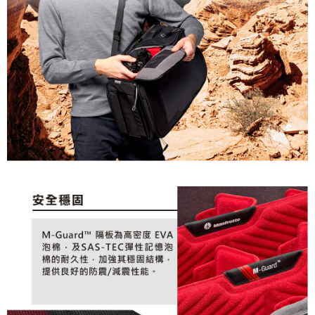
２．便利：只要手機號碼，簡訊認證，即可結帳。
３．安心：先確認商品／服務後，再付款。
宅配
每筆NT$75，滿NT$399(含以上)免運費
【「AFTEE先享後付」結帳流程】
１．於結帳方式選擇「AFTEE先享後付」後，將跳轉至「AFTEE先享後付」
付款後門市自取
結帳頁面，進行簡訊認證並確認金額後，即可完成結帳。
２．訂單成立數日內，您將收到繳費通知簡訊。
免運費
３．收到繳費通知簡訊後14天內，點擊此簡訊中的連結，可透過四大超商／
ATM／網路銀行／等多元方式進行付款，方視為交易完成。
※ 請注意：結帳手續完成當下不需立刻繳費，但若您需要取消訂單，請聯絡
購買商品的店家。未經商家同意取消之訂單仍視為有效，需透過AFTEE先享
後付繳納相關費用。
※ 交易是否成功請以「AFTEE先享後付 」之結帳頁面顯示為準，若有關於
是否繳費成功／繳費後需取消欲退款等相關疑問，請聯繫「AFTEE先享後付
客戶支援中心」
https://netprotections.freshdesk.com/support/home
【注意事項】
１．透過由恩沛科技股份有限公司提供之「AFTEE先享後付」服務完成之交
易，需依本服務之必要範圍內提供個人資料，並將交易相關給付款項請求債
權轉讓予恩沛科技股份有限公司。
２．關於個人資料處理事宜，請瀏覽以下網址：
https://aftee.tw/terms/#terms3
３．未成年的使用者請事先徵得法定代理人或監護人之同意方可使用
「AFTEE先享後付」，若未經同意申辦者引起之損失，本公司不負相關責
任。