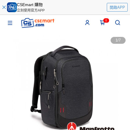
CSEmart 購物
開啟APP
立刻使用官方APP
0
1
/
7