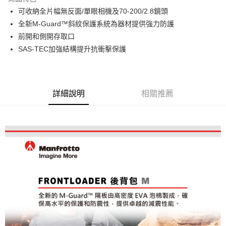
6 期 0 利率 每期
NT$1,446
21家銀行
合作金庫商業銀行
第一商業銀行
可收納全片幅無反面/單眼相機及70-200/2.8鏡頭
華南商業銀行
彰化商業銀行
12 期 0 利率 每期
NT$723
21家銀行
合作金庫商業銀行
第一商業銀行
全新M-Guard™斜紋保護系統為器材提供強力防護
上海商業儲蓄銀行
台北富邦商業銀行
華南商業銀行
彰化商業銀行
合作金庫商業銀行
第一商業銀行
LINE Pay
國泰世華商業銀行
兆豐國際商業銀行
前開和側開存取口
上海商業儲蓄銀行
台北富邦商業銀行
華南商業銀行
彰化商業銀行
臺灣中小企業銀行
台中商業銀行
SAS-TEC加強結構提升抗衝擊保護
國泰世華商業銀行
兆豐國際商業銀行
Apple Pay
上海商業儲蓄銀行
台北富邦商業銀行
匯豐（台灣）商業銀行
華泰商業銀行
臺灣中小企業銀行
台中商業銀行
國泰世華商業銀行
兆豐國際商業銀行
聯邦商業銀行
遠東國際商業銀行
匯豐（台灣）商業銀行
華泰商業銀行
街口支付
臺灣中小企業銀行
台中商業銀行
元大商業銀行
永豐商業銀行
聯邦商業銀行
遠東國際商業銀行
匯豐（台灣）商業銀行
華泰商業銀行
玉山商業銀行
星展（台灣）商業銀行
悠遊付
元大商業銀行
永豐商業銀行
詳細說明
相關推薦
聯邦商業銀行
遠東國際商業銀行
台新國際商業銀行
中國信託商業銀行
玉山商業銀行
星展（台灣）商業銀行
元大商業銀行
永豐商業銀行
台灣樂天信用卡公司
Google Pay
台新國際商業銀行
中國信託商業銀行
玉山商業銀行
星展（台灣）商業銀行
台灣樂天信用卡公司
台新國際商業銀行
中國信託商業銀行
全支付
台灣樂天信用卡公司
全盈+PAY
AFTEE先享後付
相關說明
【關於「AFTEE先享後付」】
ATM付款
AFTEE先享後付是「在收到商品之後才付款」的支付方式。 讓您購物簡單
便利好安心！
１．簡單：不需註冊會員、不需綁卡、不需儲值。
運送方式