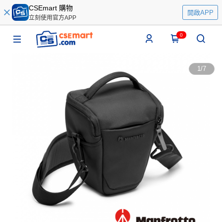
CSEmart 購物
開啟APP
立刻使用官方APP
0
1
/
7