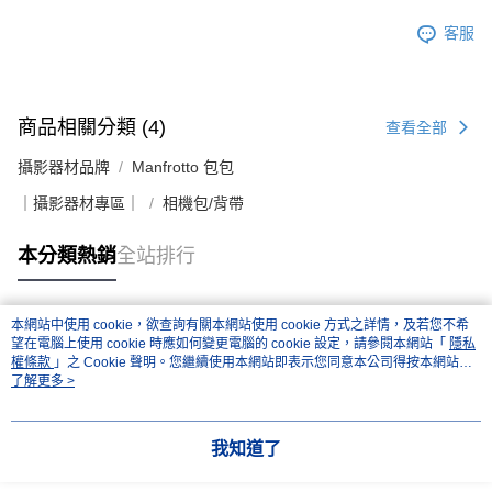
４．使用「AFTEE先享後付」時，將依據個別帳號之用戶狀況，依本公司即
時審查核予不同之上限額度；若仍有額度不足之情形，本公司將視審查結果
客服
請求用戶進行身份認證。
５．嚴禁一人註冊多個帳號或使用他人資訊註冊。若發現惡意使用之情形，
恩沛科技股份有限公司將有權停止該用戶之使用額度並採取法律行動。
商品相關分類 (4)
查看全部
攝影器材品牌
Manfrotto 包包
｜攝影器材專區｜
相機包/背帶
本分類熱銷
全站排行
本網站中使用 cookie，欲查詢有關本網站使用 cookie 方式之詳情，及若您不希
熱門標籤
望在電腦上使用 cookie 時應如何變更電腦的 cookie 設定，請參閱本網站「
隱私
權條款
」之 Cookie 聲明。您繼續使用本網站即表示您同意本公司得按本網站使
用條款之 Cookie 聲明使用 cookie。
了解更多 >
我知道了