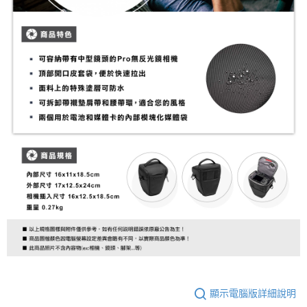
２．便利：只要手機號碼，簡訊認證，即可結帳。
３．安心：先確認商品／服務後，再付款。
宅配
每筆NT$75，滿NT$399(含以上)免運費
【「AFTEE先享後付」結帳流程】
１．於結帳方式選擇「AFTEE先享後付」後，將跳轉至「AFTEE先享後付」
付款後門市自取
結帳頁面，進行簡訊認證並確認金額後，即可完成結帳。
２．訂單成立數日內，您將收到繳費通知簡訊。
免運費
３．收到繳費通知簡訊後14天內，點擊此簡訊中的連結，可透過四大超商／
ATM／網路銀行／等多元方式進行付款，方視為交易完成。
※ 請注意：結帳手續完成當下不需立刻繳費，但若您需要取消訂單，請聯絡
購買商品的店家。未經商家同意取消之訂單仍視為有效，需透過AFTEE先享
後付繳納相關費用。
※ 交易是否成功請以「AFTEE先享後付 」之結帳頁面顯示為準，若有關於
是否繳費成功／繳費後需取消欲退款等相關疑問，請聯繫「AFTEE先享後付
客戶支援中心」
https://netprotections.freshdesk.com/support/home
【注意事項】
１．透過由恩沛科技股份有限公司提供之「AFTEE先享後付」服務完成之交
易，需依本服務之必要範圍內提供個人資料，並將交易相關給付款項請求債
權轉讓予恩沛科技股份有限公司。
２．關於個人資料處理事宜，請瀏覽以下網址：
https://aftee.tw/terms/#terms3
３．未成年的使用者請事先徵得法定代理人或監護人之同意方可使用
「AFTEE先享後付」，若未經同意申辦者引起之損失，本公司不負相關責
顯示電腦版詳細說明
任。