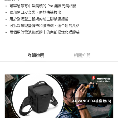
6 期 0 利率 每期
NT$255
21家銀行
合作金庫商業銀行
第一商業銀行
可容納帶有中型鏡頭的 Pro 無反光鏡相機
華南商業銀行
彰化商業銀行
12 期 0 利率 每期
NT$127
21家銀行
合作金庫商業銀行
第一商業銀行
頂部開口皮套袋，便於快速拉出
上海商業儲蓄銀行
台北富邦商業銀行
華南商業銀行
彰化商業銀行
合作金庫商業銀行
第一商業銀行
LINE Pay
國泰世華商業銀行
兆豐國際商業銀行
用於緊湊型三腳架的前三腳架連接帶
上海商業儲蓄銀行
台北富邦商業銀行
華南商業銀行
彰化商業銀行
臺灣中小企業銀行
台中商業銀行
可拆卸帶襯墊肩帶和腰帶環，適合您的風格
國泰世華商業銀行
兆豐國際商業銀行
Apple Pay
上海商業儲蓄銀行
台北富邦商業銀行
匯豐（台灣）商業銀行
華泰商業銀行
臺灣中小企業銀行
台中商業銀行
兩個用於電池和媒體卡的內部模塊化媒體袋
國泰世華商業銀行
兆豐國際商業銀行
聯邦商業銀行
遠東國際商業銀行
匯豐（台灣）商業銀行
華泰商業銀行
街口支付
臺灣中小企業銀行
台中商業銀行
元大商業銀行
永豐商業銀行
聯邦商業銀行
遠東國際商業銀行
匯豐（台灣）商業銀行
華泰商業銀行
玉山商業銀行
星展（台灣）商業銀行
悠遊付
元大商業銀行
永豐商業銀行
聯邦商業銀行
遠東國際商業銀行
台新國際商業銀行
中國信託商業銀行
玉山商業銀行
星展（台灣）商業銀行
詳細說明
相關推薦
元大商業銀行
永豐商業銀行
台灣樂天信用卡公司
Google Pay
台新國際商業銀行
中國信託商業銀行
玉山商業銀行
星展（台灣）商業銀行
台灣樂天信用卡公司
台新國際商業銀行
中國信託商業銀行
全支付
台灣樂天信用卡公司
全盈+PAY
AFTEE先享後付
相關說明
【關於「AFTEE先享後付」】
ATM付款
AFTEE先享後付是「在收到商品之後才付款」的支付方式。 讓您購物簡單
便利好安心！
１．簡單：不需註冊會員、不需綁卡、不需儲值。
運送方式