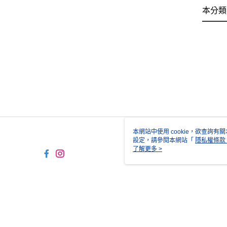
本分類
本網站中使用 cookie，欲查詢有關
設定，請參閱本網站「
隱私權條款
使用 cookie。
了解更多 >