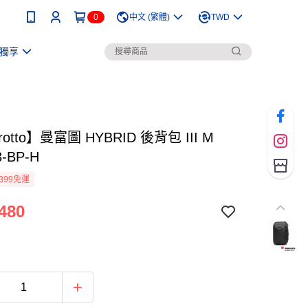
0
中文 (繁體)
TWD
獨享
rotto】曼富圖 HYBRID 後背包 III M
-BP-H
399免運
480