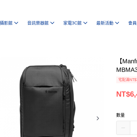
攝影館
音訊樂器館
家電3C館
最新活動
會員
【Manf
MBMA3
宅配滿NT$
NT$6,
數量