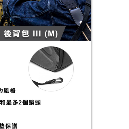
繳納相關費用。
否成功請以「AFTEE先享後付 」之結帳頁面顯示為準，若有關於
功／繳費後需取消欲退款等相關疑問，請聯繫「AFTEE先享後
援中心」
https://netprotections.freshdesk.com/support/home
項】
恩沛科技股份有限公司提供之「AFTEE先享後付」服務完成之
依本服務之必要範圍內提供個人資料，並將交易相關給付款項請
讓予恩沛科技股份有限公司。
個人資料處理事宜，請瀏覽以下網址：
ee.tw/terms/#terms3
年的使用者請事先徵得法定代理人或監護人之同意方可使用
E先享後付」，若未經同意申辦者引起之損失，本公司不負相關責
AFTEE先享後付」時，將依據個別帳號之用戶狀況，依本公司
核予不同之上限額度；若仍有額度不足之情形，本公司將視審查
用戶進行身份認證。
一人註冊多個帳號或使用他人資訊註冊。若發現惡意使用之情
科技股份有限公司將有權停止該用戶之使用額度並採取法律行