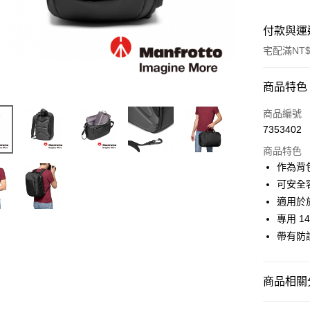
付款與運
宅配滿NT$
付款方式
商品特色
信用卡一
商品編號
7353402
信用卡分
商品特色
3 期 
作為背
6 期 
合作金
可安全
華南商
12 期
適用於
合作金
上海商
華南商
專用 
合作金
LINE Pay
國泰世
上海商
帶有防
華南商
臺灣中
國泰世
Apple Pay
上海商
匯豐（
臺灣中
國泰世
聯邦商
匯豐（
街口支付
臺灣中
商品相關分
元大商
聯邦商
匯豐（
玉山商
悠遊付
元大商
攝影器材
聯邦商