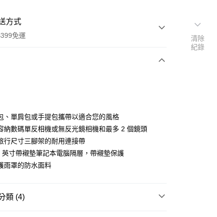
送方式
399免運
清除
紀錄
次付款
期付款
0 利率 每期
NT$2,160
21家銀行
包、單肩包或手提包攜帶以適合您的風格
0 利率 每期
NT$1,080
21家銀行
庫商業銀行
第一商業銀行
容納數碼單反相機或無反光鏡相機和最多 2 個鏡頭
業銀行
彰化商業銀行
 0 利率 每期
NT$540
21家銀行
旅行尺寸三腳架的耐用連接帶
庫商業銀行
第一商業銀行
業儲蓄銀行
台北富邦商業銀行
業銀行
彰化商業銀行
14 英寸帶襯墊筆記本電腦隔層，帶襯墊保護
庫商業銀行
第一商業銀行
華商業銀行
兆豐國際商業銀行
業儲蓄銀行
台北富邦商業銀行
護雨罩的防水面料
業銀行
彰化商業銀行
小企業銀行
台中商業銀行
華商業銀行
兆豐國際商業銀行
業儲蓄銀行
台北富邦商業銀行
台灣）商業銀行
華泰商業銀行
小企業銀行
台中商業銀行
華商業銀行
兆豐國際商業銀行
業銀行
遠東國際商業銀行
台灣）商業銀行
華泰商業銀行
小企業銀行
台中商業銀行
類 (4)
業銀行
永豐商業銀行
業銀行
遠東國際商業銀行
台灣）商業銀行
華泰商業銀行
業銀行
星展（台灣）商業銀行
業銀行
永豐商業銀行
品牌
Manfrotto 包包
業銀行
遠東國際商業銀行