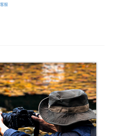
際商業銀行
中國信託商業銀行
業銀行
星展（台灣）商業銀行
客服
業銀行
永豐商業銀行
天信用卡公司
y
材專區｜
相機包/背帶
際商業銀行
中國信託商業銀行
業銀行
星展（台灣）商業銀行
天信用卡公司
際商業銀行
中國信託商業銀行
品牌
Manfrotto 總館
天信用卡公司
惠【攝影器材系列】
Manfrotto 攝影配件↘特惠9折
享後付
FTEE先享後付」】
先享後付是「在收到商品之後才付款」的支付方式。 讓您購物簡單
心！
：不需註冊會員、不需綁卡、不需儲值。
：只要手機號碼，簡訊認證，即可結帳。
：先確認商品／服務後，再付款。
EE先享後付」結帳流程】
5，滿NT$399(含以上)免運費
方式選擇「AFTEE先享後付」後，將跳轉至「AFTEE先享後
頁面，進行簡訊認證並確認金額後，即可完成結帳。
市自取
成立數日內，您將收到繳費通知簡訊。
費通知簡訊後14天內，點擊此簡訊中的連結，可透過四大超商
網路銀行／等多元方式進行付款，方視為交易完成。
：結帳手續完成當下不需立刻繳費，但若您需要取消訂單，請聯
的店家。未經商家同意取消之訂單仍視為有效，需透過AFTEE