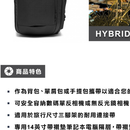
先享後付
※ 交易是
是否繳費成
付客戶支
【注意事
１．透過由
交易，需
求債權轉
２．關於
https://aft
３．未成
「AFTE
任。
４．使用「
即時審查
結果請求
５．嚴禁
形，恩沛
動。