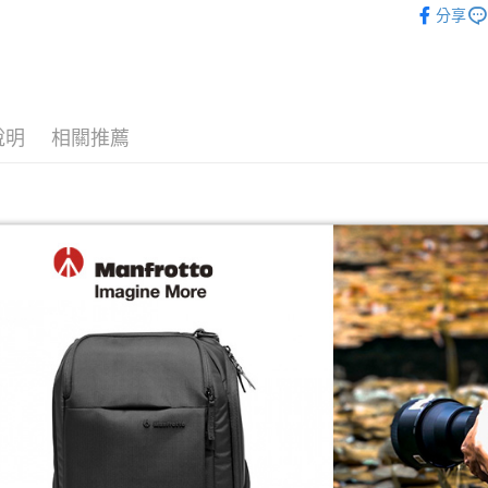
台新國
玉山商
分享
元大商
台灣樂
Google Pa
｜攝影器
台新國
玉山商
台灣樂
台新國
全支付
攝影器材
台灣樂
✨最新優
全盈+PAY
說明
相關推薦
AFTEE先
相關說明
【關於「A
ATM付款
AFTEE
便利好安
１．簡單
２．便利
運送方式
３．安心
宅配
【「AFT
每筆NT$7
１．於結帳
付」結帳
付款後門
２．訂單
３．收到繳
免運費
／ATM／
※ 請注意
絡購買商品