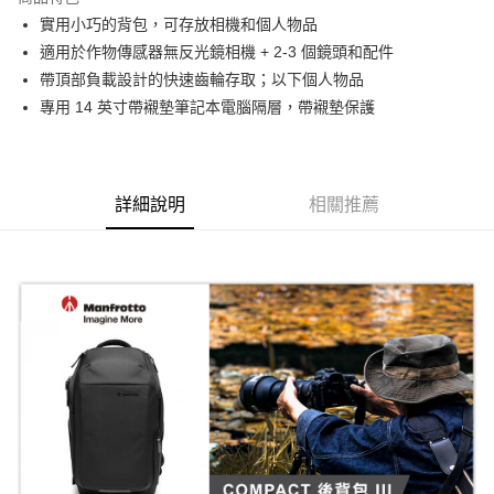
6 期 0 利率 每期
NT$640
21家銀行
合作金庫商業銀行
第一商業銀行
實用小巧的背包，可存放相機和個人物品
華南商業銀行
彰化商業銀行
12 期 0 利率 每期
NT$320
21家銀行
合作金庫商業銀行
第一商業銀行
適用於作物傳感器無反光鏡相機 + 2-3 個鏡頭和配件
上海商業儲蓄銀行
台北富邦商業銀行
華南商業銀行
彰化商業銀行
合作金庫商業銀行
第一商業銀行
LINE Pay
國泰世華商業銀行
兆豐國際商業銀行
帶頂部負載設計的快速齒輪存取；以下個人物品
上海商業儲蓄銀行
台北富邦商業銀行
華南商業銀行
彰化商業銀行
臺灣中小企業銀行
台中商業銀行
專用 14 英寸帶襯墊筆記本電腦隔層，帶襯墊保護
國泰世華商業銀行
兆豐國際商業銀行
Apple Pay
上海商業儲蓄銀行
台北富邦商業銀行
匯豐（台灣）商業銀行
華泰商業銀行
臺灣中小企業銀行
台中商業銀行
國泰世華商業銀行
兆豐國際商業銀行
聯邦商業銀行
遠東國際商業銀行
匯豐（台灣）商業銀行
華泰商業銀行
街口支付
臺灣中小企業銀行
台中商業銀行
元大商業銀行
永豐商業銀行
聯邦商業銀行
遠東國際商業銀行
匯豐（台灣）商業銀行
華泰商業銀行
玉山商業銀行
星展（台灣）商業銀行
悠遊付
元大商業銀行
永豐商業銀行
詳細說明
相關推薦
聯邦商業銀行
遠東國際商業銀行
台新國際商業銀行
中國信託商業銀行
玉山商業銀行
星展（台灣）商業銀行
元大商業銀行
永豐商業銀行
台灣樂天信用卡公司
Google Pay
台新國際商業銀行
中國信託商業銀行
玉山商業銀行
星展（台灣）商業銀行
台灣樂天信用卡公司
台新國際商業銀行
中國信託商業銀行
全支付
台灣樂天信用卡公司
全盈+PAY
AFTEE先享後付
相關說明
【關於「AFTEE先享後付」】
ATM付款
AFTEE先享後付是「在收到商品之後才付款」的支付方式。 讓您購物簡單
便利好安心！
１．簡單：不需註冊會員、不需綁卡、不需儲值。
運送方式