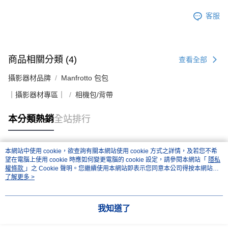
４．使用「AFTEE先享後付」時，將依據個別帳號之用戶狀況，依本公司即
時審查核予不同之上限額度；若仍有額度不足之情形，本公司將視審查結果
客服
請求用戶進行身份認證。
５．嚴禁一人註冊多個帳號或使用他人資訊註冊。若發現惡意使用之情形，
恩沛科技股份有限公司將有權停止該用戶之使用額度並採取法律行動。
商品相關分類 (4)
查看全部
攝影器材品牌
Manfrotto 包包
｜攝影器材專區｜
相機包/背帶
本分類熱銷
全站排行
本網站中使用 cookie，欲查詢有關本網站使用 cookie 方式之詳情，及若您不希
熱門標籤
望在電腦上使用 cookie 時應如何變更電腦的 cookie 設定，請參閱本網站「
隱私
權條款
」之 Cookie 聲明。您繼續使用本網站即表示您同意本公司得按本網站使
用條款之 Cookie 聲明使用 cookie。
了解更多 >
我知道了