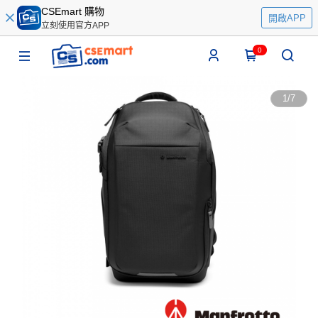
CSEmart 購物
開啟APP
立刻使用官方APP
0
1
/
7