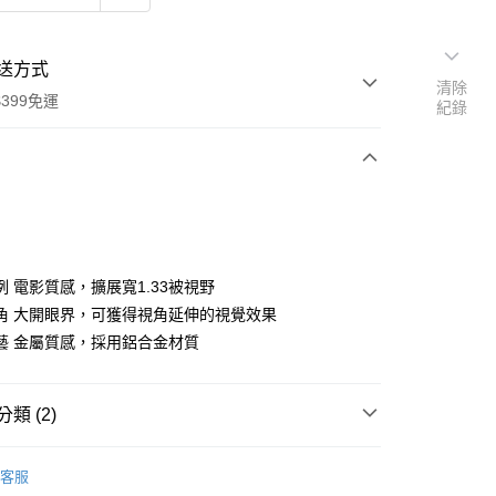
送方式
清除
399免運
紀錄
次付款
期付款
0 利率 每期
NT$8,296
21家銀行
例 電影質感，擴展寬1.33被視野
0 利率 每期
NT$4,148
21家銀行
庫商業銀行
第一商業銀行
角 大開眼界，可獲得視角延伸的視覺效果
業銀行
彰化商業銀行
 0 利率 每期
NT$2,074
21家銀行
藝 金屬質感，採用鋁合金材質
庫商業銀行
第一商業銀行
業儲蓄銀行
台北富邦商業銀行
業銀行
彰化商業銀行
庫商業銀行
第一商業銀行
付款
華商業銀行
兆豐國際商業銀行
業儲蓄銀行
台北富邦商業銀行
業銀行
彰化商業銀行
小企業銀行
台中商業銀行
華商業銀行
兆豐國際商業銀行
類 (2)
業儲蓄銀行
台北富邦商業銀行
台灣）商業銀行
華泰商業銀行
小企業銀行
台中商業銀行
華商業銀行
兆豐國際商業銀行
業銀行
遠東國際商業銀行
品牌
SIRUI 思銳
台灣）商業銀行
華泰商業銀行
小企業銀行
台中商業銀行
業銀行
永豐商業銀行
客服
業銀行
遠東國際商業銀行
台灣）商業銀行
華泰商業銀行
頭專區｜
SIRUI 思銳 鏡頭