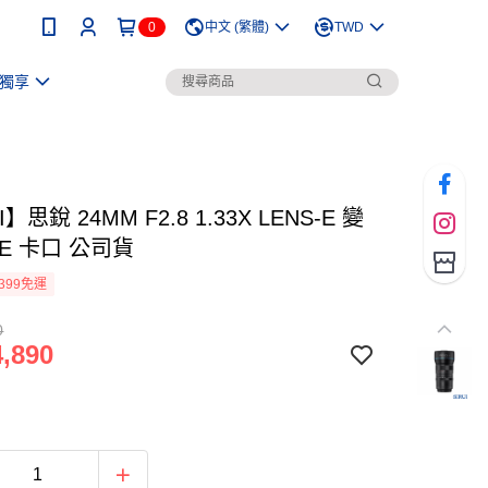
0
中文 (繁體)
TWD
獨享
I】思銳 24MM F2.8 1.33X LENS-E 變
E 卡口 公司貨
399免運
0
,890