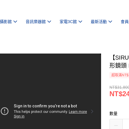
攝影館
音訊樂器館
家電3C館
最新活動
會員
【SIRU
形鏡頭 
超取滿NT$
NT$31,80
NT$24
數量