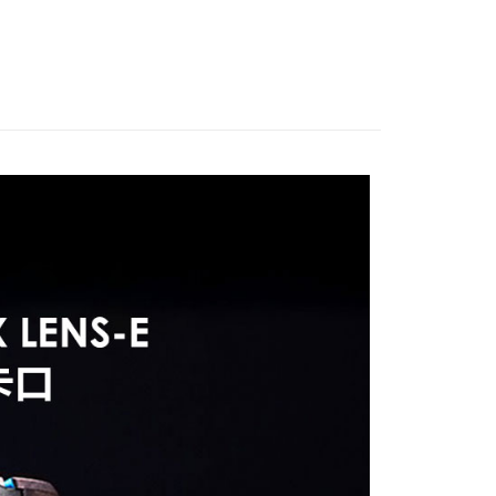
業銀行
星展（台灣）商業銀行
業銀行
永豐商業銀行
業銀行
遠東國際商業銀行
際商業銀行
中國信託商業銀行
業銀行
星展（台灣）商業銀行
業銀行
永豐商業銀行
天信用卡公司
際商業銀行
中國信託商業銀行
業銀行
星展（台灣）商業銀行
天信用卡公司
際商業銀行
中國信託商業銀行
y
天信用卡公司
享後付
FTEE先享後付」】
先享後付是「在收到商品之後才付款」的支付方式。 讓您購物簡單
心！
：不需註冊會員、不需綁卡、不需儲值。
：只要手機號碼，簡訊認證，即可結帳。
：先確認商品／服務後，再付款。
付款
EE先享後付」結帳流程】
0，滿NT$399(含以上)免運費
方式選擇「AFTEE先享後付」後，將跳轉至「AFTEE先享後
頁面，進行簡訊認證並確認金額後，即可完成結帳。
貨付款
成立數日內，您將收到繳費通知簡訊。
費通知簡訊後14天內，點擊此簡訊中的連結，可透過四大超商
0，滿NT$399(含以上)免運費