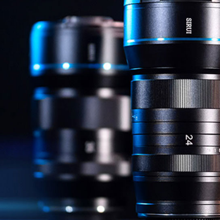
／ATM／
※ 請注意
7-11取貨
絡購買商品
先享後付
每筆NT$6
※ 交易是
是否繳費成
宅配
付客戶支
每筆NT$7
【注意事
付款後門
１．透過由
交易，需
免運費
求債權轉
２．關於
https://aft
３．未成
「AFTE
任。
４．使用「
即時審查
結果請求
５．嚴禁
形，恩沛
動。