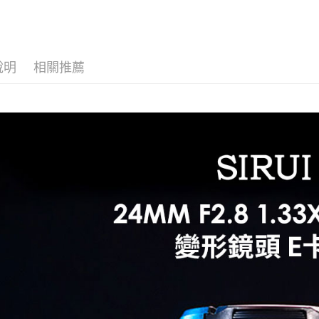
玉山商
街口支付
元大商
聯邦商
台新國
玉山商
元大商
台灣樂
悠遊付
台新國
玉山商
台灣樂
台新國
Google Pa
說明
相關推薦
台灣樂
全支付
全盈+PAY
AFTEE先
相關說明
【關於「A
ATM付款
AFTEE
便利好安
１．簡單
２．便利
運送方式
３．安心
全家取貨
【「AFT
每筆NT$6
１．於結帳
付」結帳
萊爾富取
２．訂單
３．收到繳
每筆NT$6