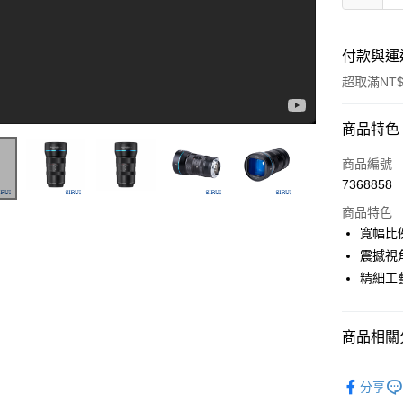
付款與運
超取滿NT$
付款方式
商品特色
信用卡一
商品編號
7368858
信用卡分
商品特色
3 期 
寬幅比
Hello SIRUI, What is your next Anamorphic Lens ? The 24MM IGG PROMOTION VIDEO
6 期 
合作金
震撼視
華南商
12 期
精細工
合作金
上海商
華南商
合作金
超商取貨
國泰世
上海商
華南商
臺灣中
國泰世
商品相關分
LINE Pay
上海商
匯豐（
臺灣中
國泰世
聯邦商
攝影器材
匯豐（
Apple Pay
臺灣中
元大商
分享
聯邦商
匯豐（
｜主機鏡