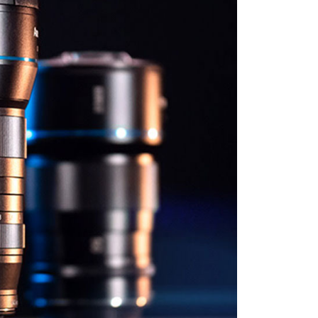
網路銀行／等多元方式進行付款，方視為交易完成。
：結帳手續完成當下不需立刻繳費，但若您需要取消訂單，請聯
付款
的店家。未經商家同意取消之訂單仍視為有效，需透過AFTEE
繳納相關費用。
0，滿NT$399(含以上)免運費
否成功請以「AFTEE先享後付 」之結帳頁面顯示為準，若有關於
功／繳費後需取消欲退款等相關疑問，請聯繫「AFTEE先享後
援中心」
https://netprotections.freshdesk.com/support/home
5，滿NT$399(含以上)免運費
項】
市自取
恩沛科技股份有限公司提供之「AFTEE先享後付」服務完成之
依本服務之必要範圍內提供個人資料，並將交易相關給付款項請
讓予恩沛科技股份有限公司。
個人資料處理事宜，請瀏覽以下網址：
ee.tw/terms/#terms3
年的使用者請事先徵得法定代理人或監護人之同意方可使用
E先享後付」，若未經同意申辦者引起之損失，本公司不負相關責
AFTEE先享後付」時，將依據個別帳號之用戶狀況，依本公司
核予不同之上限額度；若仍有額度不足之情形，本公司將視審查
用戶進行身份認證。
一人註冊多個帳號或使用他人資訊註冊。若發現惡意使用之情
科技股份有限公司將有權停止該用戶之使用額度並採取法律行