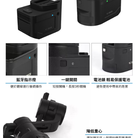
２．便利：只要手機號碼，簡訊認證，即可結帳。
３．安心：先確認商品／服務後，再付款。
宅配
每筆NT$75，滿NT$399(含以上)免運費
【「AFTEE先享後付」結帳流程】
１．於結帳方式選擇「AFTEE先享後付」後，將跳轉至「AFTEE先享後付」
付款後門市自取
結帳頁面，進行簡訊認證並確認金額後，即可完成結帳。
２．訂單成立數日內，您將收到繳費通知簡訊。
免運費
３．收到繳費通知簡訊後14天內，點擊此簡訊中的連結，可透過四大超商／
ATM／網路銀行／等多元方式進行付款，方視為交易完成。
海外宅配
查看運費
※ 請注意：結帳手續完成當下不需立刻繳費，但若您需要取消訂單，請聯絡
購買商品的店家。未經商家同意取消之訂單仍視為有效，需透過AFTEE先享
後付繳納相關費用。
※ 交易是否成功請以「AFTEE先享後付 」之結帳頁面顯示為準，若有關於
是否繳費成功／繳費後需取消欲退款等相關疑問，請聯繫「AFTEE先享後付
客戶支援中心」
https://netprotections.freshdesk.com/support/home
【注意事項】
１．透過由恩沛科技股份有限公司提供之「AFTEE先享後付」服務完成之交
易，需依本服務之必要範圍內提供個人資料，並將交易相關給付款項請求債
權轉讓予恩沛科技股份有限公司。
２．關於個人資料處理事宜，請瀏覽以下網址：
https://aftee.tw/terms/#terms3
３．未成年的使用者請事先徵得法定代理人或監護人之同意方可使用
「AFTEE先享後付」，若未經同意申辦者引起之損失，本公司不負相關責
任。