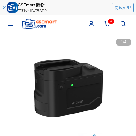
CSEmart 購物
開啟APP
立刻使用官方APP
0
1
/
4