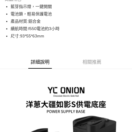
6 期 0 利率 每期
NT$798
21家銀行
合作金庫商業銀行
第一商業銀行
藍芽指示燈，一鍵開關
華南商業銀行
彰化商業銀行
12 期 0 利率 每期
NT$399
21家銀行
合作金庫商業銀行
第一商業銀行
電池鎖，輕易保護電池
上海商業儲蓄銀行
台北富邦商業銀行
華南商業銀行
彰化商業銀行
合作金庫商業銀行
第一商業銀行
LINE Pay
國泰世華商業銀行
兆豐國際商業銀行
產品材質:鋁合金
上海商業儲蓄銀行
台北富邦商業銀行
華南商業銀行
彰化商業銀行
臺灣中小企業銀行
台中商業銀行
續航時間:f550電池約3小時
國泰世華商業銀行
兆豐國際商業銀行
Apple Pay
上海商業儲蓄銀行
台北富邦商業銀行
匯豐（台灣）商業銀行
華泰商業銀行
臺灣中小企業銀行
台中商業銀行
尺寸:93*55*63mm
國泰世華商業銀行
兆豐國際商業銀行
聯邦商業銀行
遠東國際商業銀行
匯豐（台灣）商業銀行
華泰商業銀行
街口支付
臺灣中小企業銀行
台中商業銀行
元大商業銀行
永豐商業銀行
聯邦商業銀行
遠東國際商業銀行
匯豐（台灣）商業銀行
華泰商業銀行
玉山商業銀行
星展（台灣）商業銀行
悠遊付
元大商業銀行
永豐商業銀行
聯邦商業銀行
遠東國際商業銀行
台新國際商業銀行
中國信託商業銀行
玉山商業銀行
星展（台灣）商業銀行
詳細說明
相關推薦
元大商業銀行
永豐商業銀行
台灣樂天信用卡公司
Google Pay
台新國際商業銀行
中國信託商業銀行
玉山商業銀行
星展（台灣）商業銀行
台灣樂天信用卡公司
台新國際商業銀行
中國信託商業銀行
全支付
台灣樂天信用卡公司
全盈+PAY
AFTEE先享後付
相關說明
【關於「AFTEE先享後付」】
ATM付款
AFTEE先享後付是「在收到商品之後才付款」的支付方式。 讓您購物簡單
便利好安心！
１．簡單：不需註冊會員、不需綁卡、不需儲值。
運送方式