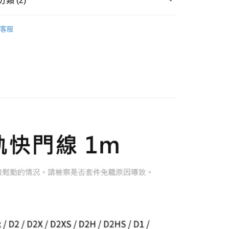
類 (2)
業銀行
彰化商業銀行
庫商業銀行
第一商業銀行
付款
華商業銀行
兆豐國際商業銀行
業儲蓄銀行
台北富邦商業銀行
業銀行
彰化商業銀行
品牌
YC ONION 洋蔥工廠
小企業銀行
台中商業銀行
華商業銀行
兆豐國際商業銀行
客服
業儲蓄銀行
台北富邦商業銀行
台灣）商業銀行
華泰商業銀行
小企業銀行
台中商業銀行
材專區｜
轉接線材
華商業銀行
兆豐國際商業銀行
業銀行
遠東國際商業銀行
台灣）商業銀行
華泰商業銀行
小企業銀行
台中商業銀行
業銀行
永豐商業銀行
業銀行
遠東國際商業銀行
台灣）商業銀行
華泰商業銀行
業銀行
星展（台灣）商業銀行
業銀行
永豐商業銀行
業銀行
遠東國際商業銀行
際商業銀行
中國信託商業銀行
業銀行
星展（台灣）商業銀行
業銀行
永豐商業銀行
天信用卡公司
際商業銀行
中國信託商業銀行
業銀行
星展（台灣）商業銀行
天信用卡公司
際商業銀行
中國信託商業銀行
y
天信用卡公司
享後付
FTEE先享後付」】
先享後付是「在收到商品之後才付款」的支付方式。 讓您購物簡單
心！
：不需註冊會員、不需綁卡、不需儲值。
：只要手機號碼，簡訊認證，即可結帳。