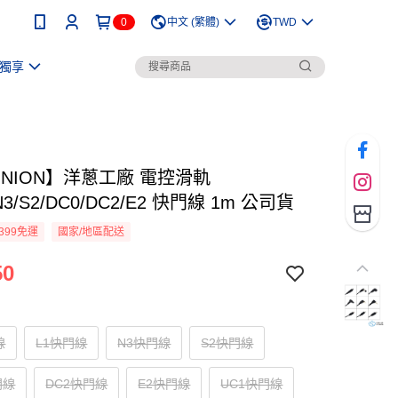
0
中文 (繁體)
TWD
獨享
ONION】洋蔥工廠 電控滑軌
/N3/S2/DC0/DC2/E2 快門線 1m 公司貨
399免運
國家/地區配送
50
線
L1快門線
N3快門線
S2快門線
門線
DC2快門線
E2快門線
UC1快門線