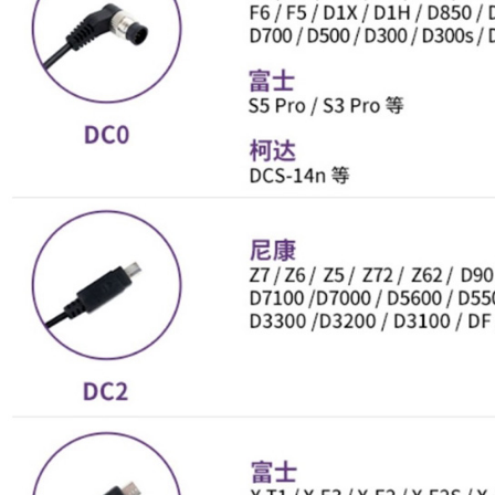
３．安心
全家取貨
【「AFT
每筆NT$6
１．於結帳
付」結帳
萊爾富取
２．訂單
３．收到繳
每筆NT$6
／ATM／
※ 請注意
7-11取貨
絡購買商品
先享後付
每筆NT$6
※ 交易是
是否繳費成
宅配
付客戶支
每筆NT$7
【注意事
付款後門
１．透過由
交易，需
免運費
求債權轉
２．關於
海外宅配
https://aft
３．未成
「AFTE
任。
４．使用「