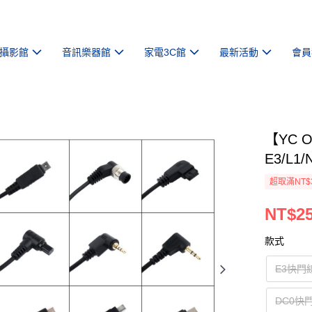
攝影館
音訊樂器館
家電3C館
最新活動
會員
【YC 
E3/L1
超取滿NT$
NT$2
款式
E3快門
DC0快