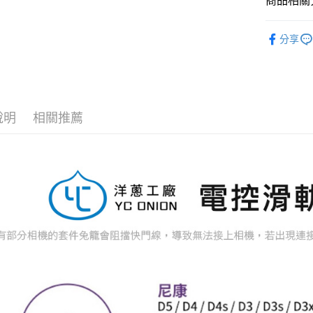
商品相關分
華南商
合作金
超商取貨
國泰世
上海商
華南商
攝影器材
臺灣中
國泰世
分享
LINE Pay
上海商
匯豐（
臺灣中
｜攝影器
國泰世
聯邦商
匯豐（
Apple Pay
臺灣中
元大商
聯邦商
匯豐（
玉山商
街口支付
元大商
聯邦商
台新國
玉山商
元大商
說明
相關推薦
台灣樂
悠遊付
台新國
玉山商
台灣樂
台新國
Google Pa
台灣樂
全支付
全盈+PAY
AFTEE先
相關說明
【關於「A
ATM付款
AFTEE
便利好安
１．簡單
２．便利
運送方式