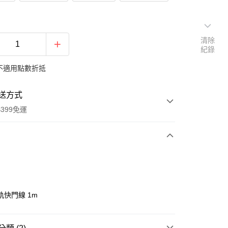
清除
紀錄
不適用點數折抵
送方式
399免運
次付款
期付款
0 利率 每期
NT$83
21家銀行
軌快門線 1m
0 利率 每期
NT$41
21家銀行
庫商業銀行
第一商業銀行
業銀行
彰化商業銀行
 0 利率 每期
NT$20
21家銀行
庫商業銀行
第一商業銀行
業儲蓄銀行
台北富邦商業銀行