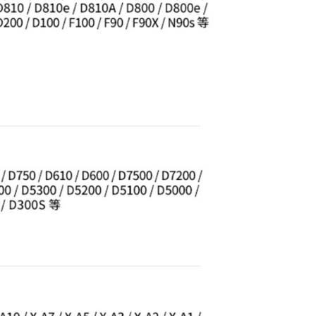
：先確認商品／服務後，再付款。
付款
EE先享後付」結帳流程】
0，滿NT$399(含以上)免運費
方式選擇「AFTEE先享後付」後，將跳轉至「AFTEE先享後
頁面，進行簡訊認證並確認金額後，即可完成結帳。
貨付款
成立數日內，您將收到繳費通知簡訊。
費通知簡訊後14天內，點擊此簡訊中的連結，可透過四大超商
0，滿NT$399(含以上)免運費
網路銀行／等多元方式進行付款，方視為交易完成。
：結帳手續完成當下不需立刻繳費，但若您需要取消訂單，請聯
付款
的店家。未經商家同意取消之訂單仍視為有效，需透過AFTEE
繳納相關費用。
0，滿NT$399(含以上)免運費
否成功請以「AFTEE先享後付 」之結帳頁面顯示為準，若有關於
功／繳費後需取消欲退款等相關疑問，請聯繫「AFTEE先享後
援中心」
https://netprotections.freshdesk.com/support/home
5，滿NT$399(含以上)免運費
項】
市自取
恩沛科技股份有限公司提供之「AFTEE先享後付」服務完成之
依本服務之必要範圍內提供個人資料，並將交易相關給付款項請
讓予恩沛科技股份有限公司。
個人資料處理事宜，請瀏覽以下網址：
查看運費
ee.tw/terms/#terms3
年的使用者請事先徵得法定代理人或監護人之同意方可使用
E先享後付」，若未經同意申辦者引起之損失，本公司不負相關責
AFTEE先享後付」時，將依據個別帳號之用戶狀況，依本公司