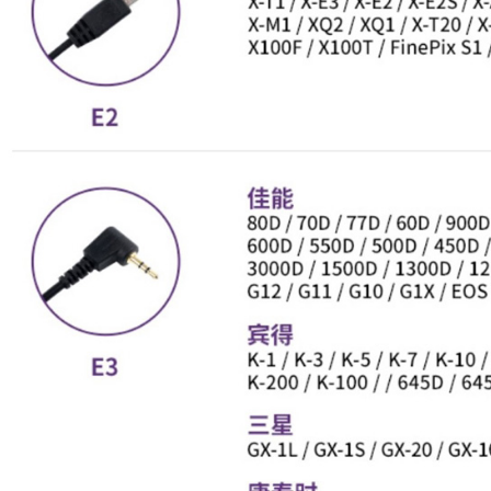
即時審查
結果請求
５．嚴禁
形，恩沛
動。