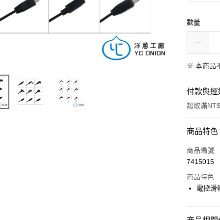
數量
※ 本商品
付款與運
超取滿NT$
付款方式
商品特色
信用卡一
商品編號
7415015
信用卡分
商品特色
3 期 
電控滑
6 期 
合作金
華南商
12 期
合作金
上海商