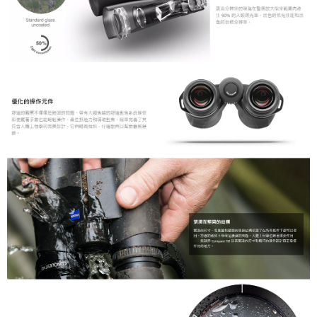
權轉讓予恩沛科技股份有限公司。
２．關於個人資料處理事宜，請瀏覽以下網址：
https://aftee.tw/terms/#terms3
３．未成年的使用者請事先徵得法定代理人或監護人之同意方可使用
「AFTEE先享後付」，若未經同意申辦者引起之損失，本公司不負相關責
任。
４．使用「AFTEE先享後付」時，將依據個別帳號之用戶狀況，依本公司即
時審查核予不同之上限額度；若仍有額度不足之情形，本公司將視審查結果
請求用戶進行身份認證。
５．嚴禁一人註冊多個帳號或使用他人資訊註冊。若發現惡意使用之情形，
恩沛科技股份有限公司將有權停止該用戶之使用額度並採取法律行動。