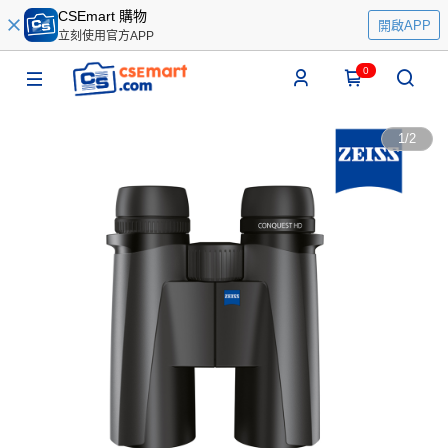
CSEmart 購物
開啟APP
立刻使用官方APP
0
1
/
2