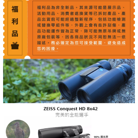
相關說明
【關於「AFTEE先享後付」】
ATM付款
AFTEE先享後付是「在收到商品之後才付款」的支付方式。 讓您購物簡單
便利好安心！
１．簡單：不需註冊會員、不需綁卡、不需儲值。
運送方式
２．便利：只要手機號碼，簡訊認證，即可結帳。
３．安心：先確認商品／服務後，再付款。
全家取貨付款
每筆NT$60，滿NT$399(含以上)免運費
【「AFTEE先享後付」結帳流程】
１．於結帳方式選擇「AFTEE先享後付」後，將跳轉至「AFTEE先享後付」
萊爾富取貨付款
結帳頁面，進行簡訊認證並確認金額後，即可完成結帳。
２．訂單成立數日內，您將收到繳費通知簡訊。
每筆NT$60，滿NT$399(含以上)免運費
３．收到繳費通知簡訊後14天內，點擊此簡訊中的連結，可透過四大超商／
ATM／網路銀行／等多元方式進行付款，方視為交易完成。
7-11取貨付款
※ 請注意：結帳手續完成當下不需立刻繳費，但若您需要取消訂單，請聯絡
每筆NT$60，滿NT$399(含以上)免運費
購買商品的店家。未經商家同意取消之訂單仍視為有效，需透過AFTEE先享
後付繳納相關費用。
宅配
※ 交易是否成功請以「AFTEE先享後付 」之結帳頁面顯示為準，若有關於
是否繳費成功／繳費後需取消欲退款等相關疑問，請聯繫「AFTEE先享後付
每筆NT$75，滿NT$399(含以上)免運費
客戶支援中心」
https://netprotections.freshdesk.com/support/home
付款後門市自取
【注意事項】
１．透過由恩沛科技股份有限公司提供之「AFTEE先享後付」服務完成之交
免運費
易，需依本服務之必要範圍內提供個人資料，並將交易相關給付款項請求債