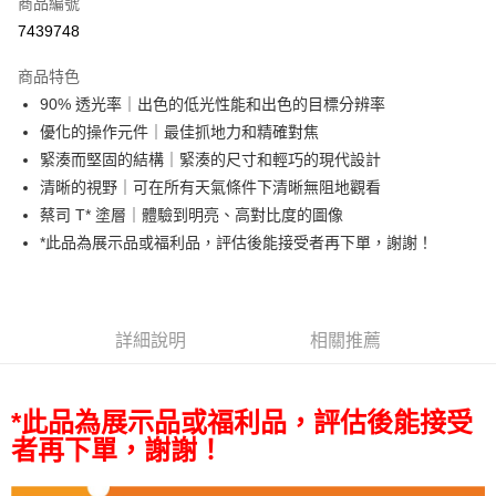
商品編號
信用卡分期付款
7439748
3 期 0 利率 每期
NT$7,300
21家銀行
商品特色
6 期 0 利率 每期
NT$3,650
21家銀行
合作金庫商業銀行
第一商業銀行
90% 透光率｜出色的低光性能和出色的目標分辨率
華南商業銀行
彰化商業銀行
12 期 0 利率 每期
NT$1,825
21家銀行
合作金庫商業銀行
第一商業銀行
優化的操作元件｜最佳抓地力和精確對焦
上海商業儲蓄銀行
台北富邦商業銀行
華南商業銀行
彰化商業銀行
合作金庫商業銀行
第一商業銀行
超商取貨付款
國泰世華商業銀行
兆豐國際商業銀行
緊湊而堅固的結構｜緊湊的尺寸和輕巧的現代設計
上海商業儲蓄銀行
台北富邦商業銀行
華南商業銀行
彰化商業銀行
臺灣中小企業銀行
台中商業銀行
清晰的視野｜可在所有天氣條件下清晰無阻地觀看
國泰世華商業銀行
兆豐國際商業銀行
LINE Pay
上海商業儲蓄銀行
台北富邦商業銀行
匯豐（台灣）商業銀行
華泰商業銀行
臺灣中小企業銀行
台中商業銀行
蔡司 T* 塗層｜體驗到明亮、高對比度的圖像
國泰世華商業銀行
兆豐國際商業銀行
聯邦商業銀行
遠東國際商業銀行
匯豐（台灣）商業銀行
華泰商業銀行
Apple Pay
*此品為展示品或福利品，評估後能接受者再下單，謝謝！
臺灣中小企業銀行
台中商業銀行
元大商業銀行
永豐商業銀行
聯邦商業銀行
遠東國際商業銀行
匯豐（台灣）商業銀行
華泰商業銀行
玉山商業銀行
星展（台灣）商業銀行
街口支付
元大商業銀行
永豐商業銀行
聯邦商業銀行
遠東國際商業銀行
台新國際商業銀行
中國信託商業銀行
玉山商業銀行
星展（台灣）商業銀行
元大商業銀行
永豐商業銀行
台灣樂天信用卡公司
悠遊付
台新國際商業銀行
中國信託商業銀行
玉山商業銀行
星展（台灣）商業銀行
詳細說明
相關推薦
台灣樂天信用卡公司
台新國際商業銀行
中國信託商業銀行
Google Pay
台灣樂天信用卡公司
全支付
*此品為展示品或福利品，評估後能接受
者再下單，謝謝！
全盈+PAY
AFTEE先享後付