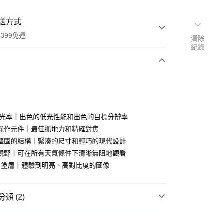
送方式
399免運
清除
紀錄
次付款
期付款
0 利率 每期
NT$11,566
21家銀行
 透光率｜出色的低光性能和出色的目標分辨率
0 利率 每期
NT$5,783
21家銀行
庫商業銀行
第一商業銀行
操作元件｜最佳抓地力和精確對焦
業銀行
彰化商業銀行
 0 利率 每期
NT$2,891
21家銀行
堅固的結構｜緊湊的尺寸和輕巧的現代設計
庫商業銀行
第一商業銀行
業儲蓄銀行
台北富邦商業銀行
業銀行
彰化商業銀行
視野｜可在所有天氣條件下清晰無阻地觀看
庫商業銀行
第一商業銀行
付款
華商業銀行
兆豐國際商業銀行
業儲蓄銀行
台北富邦商業銀行
T* 塗層｜體驗到明亮、高對比度的圖像
業銀行
彰化商業銀行
小企業銀行
台中商業銀行
華商業銀行
兆豐國際商業銀行
業儲蓄銀行
台北富邦商業銀行
台灣）商業銀行
華泰商業銀行
小企業銀行
台中商業銀行
華商業銀行
兆豐國際商業銀行
業銀行
遠東國際商業銀行
台灣）商業銀行
華泰商業銀行
小企業銀行
台中商業銀行
類 (2)
業銀行
永豐商業銀行
業銀行
遠東國際商業銀行
台灣）商業銀行
華泰商業銀行
業銀行
星展（台灣）商業銀行
業銀行
永豐商業銀行
品牌
ZEISS 蔡司
業銀行
遠東國際商業銀行