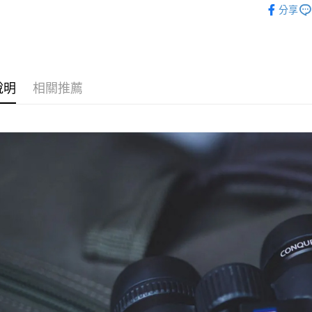
台新國
玉山商
分享
元大商
台灣樂
悠遊付
｜主機鏡
台新國
玉山商
台灣樂
台新國
Google Pa
台灣樂
全支付
說明
相關推薦
全盈+PAY
AFTEE先
相關說明
【關於「A
ATM付款
AFTEE
便利好安
１．簡單
２．便利
運送方式
３．安心
全家取貨
【「AFT
每筆NT$6
１．於結帳
付」結帳
萊爾富取
２．訂單
３．收到繳
每筆NT$6
／ATM／