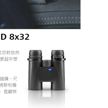
：結帳手續完成當下不需立刻繳費，但若您需要取消訂單，請聯
付款
的店家。未經商家同意取消之訂單仍視為有效，需透過AFTEE
繳納相關費用。
0，滿NT$399(含以上)免運費
否成功請以「AFTEE先享後付 」之結帳頁面顯示為準，若有關於
功／繳費後需取消欲退款等相關疑問，請聯繫「AFTEE先享後
援中心」
https://netprotections.freshdesk.com/support/home
5，滿NT$399(含以上)免運費
項】
市自取
恩沛科技股份有限公司提供之「AFTEE先享後付」服務完成之
依本服務之必要範圍內提供個人資料，並將交易相關給付款項請
讓予恩沛科技股份有限公司。
個人資料處理事宜，請瀏覽以下網址：
ee.tw/terms/#terms3
年的使用者請事先徵得法定代理人或監護人之同意方可使用
E先享後付」，若未經同意申辦者引起之損失，本公司不負相關責
AFTEE先享後付」時，將依據個別帳號之用戶狀況，依本公司
核予不同之上限額度；若仍有額度不足之情形，本公司將視審查
用戶進行身份認證。
一人註冊多個帳號或使用他人資訊註冊。若發現惡意使用之情
科技股份有限公司將有權停止該用戶之使用額度並採取法律行