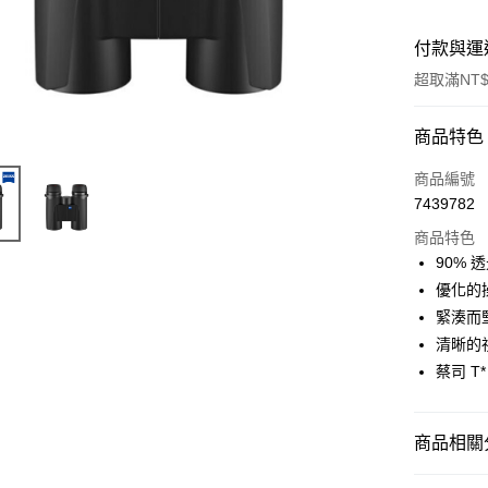
付款與運
超取滿NT$
付款方式
商品特色
信用卡一
商品編號
7439782
信用卡分
商品特色
3 期 
90%
6 期 
合作金
優化的
華南商
12 期
緊湊而
合作金
上海商
華南商
清晰的
合作金
超商取貨
國泰世
上海商
蔡司 
華南商
臺灣中
國泰世
LINE Pay
上海商
匯豐（
臺灣中
國泰世
聯邦商
匯豐（
Apple Pay
臺灣中
商品相關分
元大商
聯邦商
匯豐（
玉山商
街口支付
元大商
攝影器材
聯邦商