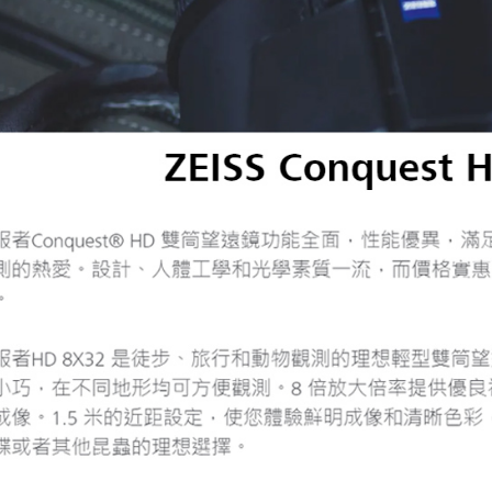
※ 請注意
7-11取貨
絡購買商品
先享後付
每筆NT$6
※ 交易是
是否繳費成
宅配
付客戶支
每筆NT$7
【注意事
付款後門
１．透過由
交易，需
免運費
求債權轉
２．關於
https://aft
３．未成
「AFTE
任。
４．使用「
即時審查
結果請求
５．嚴禁
形，恩沛
動。