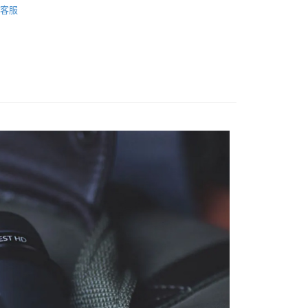
際商業銀行
中國信託商業銀行
業銀行
星展（台灣）商業銀行
客服
業銀行
永豐商業銀行
天信用卡公司
頭專區｜
ZEISS 望遠鏡
際商業銀行
中國信託商業銀行
業銀行
星展（台灣）商業銀行
天信用卡公司
際商業銀行
中國信託商業銀行
y
天信用卡公司
享後付
FTEE先享後付」】
先享後付是「在收到商品之後才付款」的支付方式。 讓您購物簡單
心！
：不需註冊會員、不需綁卡、不需儲值。
：只要手機號碼，簡訊認證，即可結帳。
：先確認商品／服務後，再付款。
付款
EE先享後付」結帳流程】
0，滿NT$399(含以上)免運費
方式選擇「AFTEE先享後付」後，將跳轉至「AFTEE先享後
頁面，進行簡訊認證並確認金額後，即可完成結帳。
貨付款
成立數日內，您將收到繳費通知簡訊。
費通知簡訊後14天內，點擊此簡訊中的連結，可透過四大超商
0，滿NT$399(含以上)免運費
網路銀行／等多元方式進行付款，方視為交易完成。