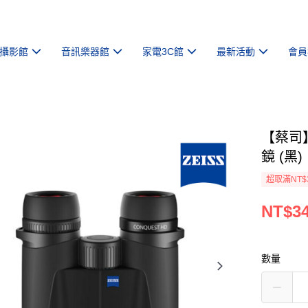
攝影館
音訊樂器館
家電3C館
最新活動
會員
【蔡司】Z
鏡 (黑)
超取滿NT$
NT$34
數量