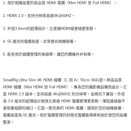
相關說明
1. 用於相機設置的高品質 HDMI 電纜（Mini HDMI 至 Full HDMI）。
【關於「AFTEE先享後付」】
ATM付款
AFTEE先享後付是「在收到商品之後才付款」的支付方式。 讓您購物簡單
2. HDMI 2.0，支持分辨率高達4K@60HZ。
便利好安心！
１．簡單：不需註冊會員、不需綁卡、不需儲值。
運送方式
3. 外徑3.6mm的超薄設計，比普通HDMI線更細更柔軟。
２．便利：只要手機號碼，簡訊認證，即可結帳。
３．安心：先確認商品／服務後，再付款。
全家取貨付款
4. 55 厘米的電纜長度，非常適合相機裝備。
每筆NT$60，滿NT$399(含以上)免運費
【「AFTEE先享後付」結帳流程】
１．於結帳方式選擇「AFTEE先享後付」後，將跳轉至「AFTEE先享後付」
5. 配有用於線纜管理的束線帶，讓您的鑽機井井有條。
萊爾富取貨付款
結帳頁面，進行簡訊認證並確認金額後，即可完成結帳。
２．訂單成立數日內，您將收到繳費通知簡訊。
每筆NT$60，滿NT$399(含以上)免運費
３．收到繳費通知簡訊後14天內，點擊此簡訊中的連結，可透過四大超商／
ATM／網路銀行／等多元方式進行付款，方視為交易完成。
7-11取貨付款
※ 請注意：結帳手續完成當下不需立刻繳費，但若您需要取消訂單，請聯絡
SmallRig Ultra Slim 4K HDMI 線纜（C 到 A）55cm 3041是一款高品質
每筆NT$60，滿NT$399(含以上)免運費
購買商品的店家。未經商家同意取消之訂單仍視為有效，需透過AFTEE先享
HDMI 線纜（Mini HDMI 到 Full HDMI），專為您的攝影機設備而設計。它
後付繳納相關費用。
宅配
※ 交易是否成功請以「AFTEE先享後付 」之結帳頁面顯示為準，若有關於
是 HDMI 2.0 版本，支持高達 4K@60HZ 的分辨率，並將向下兼容。外徑
是否繳費成功／繳費後需取消欲退款等相關疑問，請聯繫「AFTEE先享後付
每筆NT$75，滿NT$399(含以上)免運費
為 3.6 毫米的超薄設計使其比普通 HDMI 電纜更薄更柔軟。薄型連接器不
客戶支援中心」
https://netprotections.freshdesk.com/support/home
會阻塞相鄰的端口。它是一款完美的 HDMI 電纜，適用於您的相機裝備，
付款後門市自取
【注意事項】
電纜長度為 55 厘米。用於電纜管理的封閉式電纜紮帶將有助於使您的設備
１．透過由恩沛科技股份有限公司提供之「AFTEE先享後付」服務完成之交
免運費
整潔。
易，需依本服務之必要範圍內提供個人資料，並將交易相關給付款項請求債
權轉讓予恩沛科技股份有限公司。