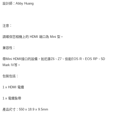
２．關於個人資料處理事宜，請瀏覽以下網址：
設計師：Abby Huang
https://aftee.tw/terms/#terms3
３．未成年的使用者請事先徵得法定代理人或監護人之同意方可使用
「AFTEE先享後付」，若未經同意申辦者引起之損失，本公司不負相關責
任。
注意：
４．使用「AFTEE先享後付」時，將依據個別帳號之用戶狀況，依本公司即
時審查核予不同之上限額度；若仍有額度不足之情形，本公司將視審查結果
請求用戶進行身份認證。
請確保您相機上的 HDMI 端口為 Mini 型。
５．嚴禁一人註冊多個帳號或使用他人資訊註冊。若發現惡意使用之情形，
恩沛科技股份有限公司將有權停止該用戶之使用額度並採取法律行動。
兼容性：
帶Mini HDMI接口的設備，如尼康Z6、Z7、佳能EOS R、EOS RP、5D
Mark IV等。
包裝包括：
1 x HDMI 電纜
1 x 電纜紮帶
產品尺寸：550 x 18.9 x 9.5mm