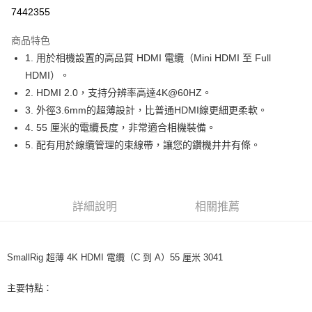
信用卡分期付款
7442355
3 期 0 利率 每期
NT$90
21家銀行
商品特色
6 期 0 利率 每期
NT$45
21家銀行
合作金庫商業銀行
第一商業銀行
1. 用於相機設置的高品質 HDMI 電纜（Mini HDMI 至 Full
華南商業銀行
彰化商業銀行
12 期 0 利率 每期
NT$22
21家銀行
合作金庫商業銀行
第一商業銀行
HDMI）。
上海商業儲蓄銀行
台北富邦商業銀行
華南商業銀行
彰化商業銀行
合作金庫商業銀行
第一商業銀行
超商取貨付款
國泰世華商業銀行
兆豐國際商業銀行
2. HDMI 2.0，支持分辨率高達4K@60HZ。
上海商業儲蓄銀行
台北富邦商業銀行
華南商業銀行
彰化商業銀行
臺灣中小企業銀行
台中商業銀行
3. 外徑3.6mm的超薄設計，比普通HDMI線更細更柔軟。
國泰世華商業銀行
兆豐國際商業銀行
LINE Pay
上海商業儲蓄銀行
台北富邦商業銀行
匯豐（台灣）商業銀行
華泰商業銀行
臺灣中小企業銀行
台中商業銀行
4. 55 厘米的電纜長度，非常適合相機裝備。
國泰世華商業銀行
兆豐國際商業銀行
聯邦商業銀行
遠東國際商業銀行
匯豐（台灣）商業銀行
華泰商業銀行
Apple Pay
5. 配有用於線纜管理的束線帶，讓您的鑽機井井有條。
臺灣中小企業銀行
台中商業銀行
元大商業銀行
永豐商業銀行
聯邦商業銀行
遠東國際商業銀行
匯豐（台灣）商業銀行
華泰商業銀行
玉山商業銀行
星展（台灣）商業銀行
街口支付
元大商業銀行
永豐商業銀行
聯邦商業銀行
遠東國際商業銀行
台新國際商業銀行
中國信託商業銀行
玉山商業銀行
星展（台灣）商業銀行
元大商業銀行
永豐商業銀行
台灣樂天信用卡公司
悠遊付
台新國際商業銀行
中國信託商業銀行
玉山商業銀行
星展（台灣）商業銀行
詳細說明
相關推薦
台灣樂天信用卡公司
台新國際商業銀行
中國信託商業銀行
Google Pay
台灣樂天信用卡公司
全支付
SmallRig 超薄 4K HDMI 電纜（C 到 A）55 厘米 3041
全盈+PAY
主要特點：
AFTEE先享後付