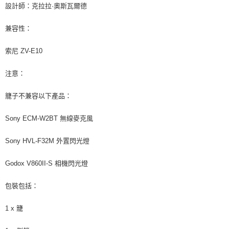
設計師：克拉拉·奧斯瓦爾德
兼容性：
索尼 ZV-E10
注意：
籠子不兼容以下產品：
Sony ECM-W2BT 無線麥克風
Sony HVL-F32M 外置閃光燈
Godox V860II-S 相機閃光燈
包裝包括：
1 x 籠