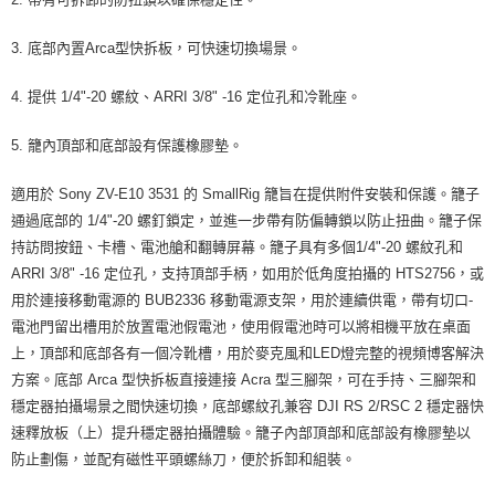
https://aftee.tw/terms/#terms3
３．未成年的使用者請事先徵得法定代理人或監護人之同意方可使用
「AFTEE先享後付」，若未經同意申辦者引起之損失，本公司不負相關責
3. 底部內置Arca型快拆板，可快速切換場景。
任。
４．使用「AFTEE先享後付」時，將依據個別帳號之用戶狀況，依本公司即
4. 提供 1/4"-20 螺紋、ARRI 3/8" -16 定位孔和冷靴座。
時審查核予不同之上限額度；若仍有額度不足之情形，本公司將視審查結果
請求用戶進行身份認證。
５．嚴禁一人註冊多個帳號或使用他人資訊註冊。若發現惡意使用之情形，
5. 籠內頂部和底部設有保護橡膠墊。
恩沛科技股份有限公司將有權停止該用戶之使用額度並採取法律行動。
適用於 Sony ZV-E10 3531 的 SmallRig 籠旨在提供附件安裝和保護。籠子
通過底部的 1/4"-20 螺釘鎖定，並進一步帶有防偏轉鎖以防止扭曲。籠子保
持訪問按鈕、卡槽、電池艙和翻轉屏幕。籠子具有多個1/4"-20 螺紋孔和
ARRI 3/8" -16 定位孔，支持頂部手柄，如用於低角度拍攝的 HTS2756，或
用於連接移動電源的 BUB2336 移動電源支架，用於連續供電，帶有切口-
電池門留出槽用於放置電池假電池，使用假電池時可以將相機平放在桌面
上，頂部和底部各有一個冷靴槽，用於麥克風和LED燈完整的視頻博客解決
方案。底部 Arca 型快拆板直接連接 Acra 型三腳架，可在手持、三腳架和
穩定器拍攝場景之間快速切換，底部螺紋孔兼容 DJI RS 2/RSC 2 穩定器快
速釋放板（上）提升穩定器拍攝體驗。籠子內部頂部和底部設有橡膠墊以
防止劃傷，並配有磁性平頭螺絲刀，便於拆卸和組裝。