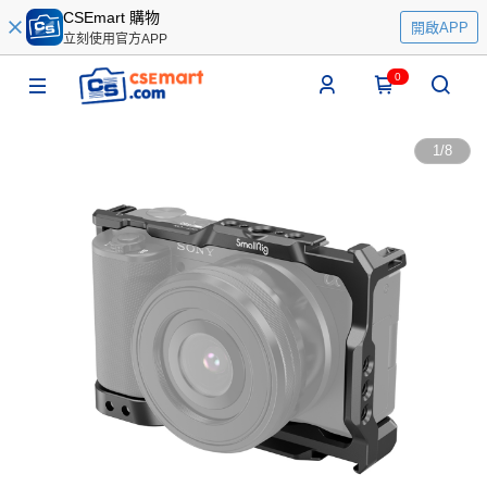
CSEmart 購物
開啟APP
立刻使用官方APP
0
1
/
8