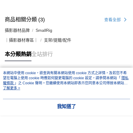
商品相關分類 (3)
查看全部
攝影器材品牌
SmallRig
｜攝影器材專區｜
支架/提籠/配件
本分類熱銷
全站排行
本網站中使用 cookie，欲查詢有關本網站使用 cookie 方式之詳情，及若您不希
熱門標籤
望在電腦上使用 cookie 時應如何變更電腦的 cookie 設定，請參閱本網站「
隱私
權條款
」之 Cookie 聲明。您繼續使用本網站即表示您同意本公司得按本網站使
用條款之 Cookie 聲明使用 cookie。
了解更多 >
我知道了