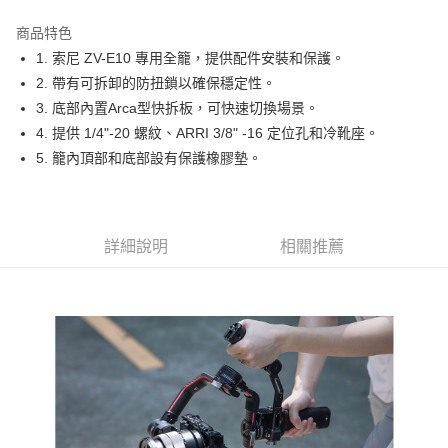
3 期 0 利率 每期
NT$533
21家銀行
商品特色
6 期 0 利率 每期
NT$266
21家銀行
合作金庫商業銀行
第一商業銀行
1. 索尼 ZV-E10 專用全籠，提供配件安裝和保護。
華南商業銀行
彰化商業銀行
12 期 0 利率 每期
NT$133
21家銀行
合作金庫商業銀行
第一商業銀行
2. 帶有可拆卸的防扭鎖以確保穩定性。
上海商業儲蓄銀行
台北富邦商業銀行
華南商業銀行
彰化商業銀行
合作金庫商業銀行
第一商業銀行
超商取貨付款
國泰世華商業銀行
兆豐國際商業銀行
3. 底部內置Arca型快拆板，可快速切換場景。
上海商業儲蓄銀行
台北富邦商業銀行
華南商業銀行
彰化商業銀行
臺灣中小企業銀行
台中商業銀行
4. 提供 1/4"-20 螺紋、ARRI 3/8" -16 定位孔和冷靴座。
國泰世華商業銀行
兆豐國際商業銀行
LINE Pay
上海商業儲蓄銀行
台北富邦商業銀行
匯豐（台灣）商業銀行
華泰商業銀行
臺灣中小企業銀行
台中商業銀行
5. 籠內頂部和底部設有保護橡膠墊。
國泰世華商業銀行
兆豐國際商業銀行
聯邦商業銀行
遠東國際商業銀行
匯豐（台灣）商業銀行
華泰商業銀行
Apple Pay
臺灣中小企業銀行
台中商業銀行
元大商業銀行
永豐商業銀行
聯邦商業銀行
遠東國際商業銀行
匯豐（台灣）商業銀行
華泰商業銀行
玉山商業銀行
星展（台灣）商業銀行
街口支付
元大商業銀行
永豐商業銀行
聯邦商業銀行
遠東國際商業銀行
台新國際商業銀行
中國信託商業銀行
玉山商業銀行
星展（台灣）商業銀行
詳細說明
相關推薦
元大商業銀行
永豐商業銀行
台灣樂天信用卡公司
悠遊付
台新國際商業銀行
中國信託商業銀行
玉山商業銀行
星展（台灣）商業銀行
台灣樂天信用卡公司
台新國際商業銀行
中國信託商業銀行
Google Pay
台灣樂天信用卡公司
全支付
全盈+PAY
AFTEE先享後付
相關說明