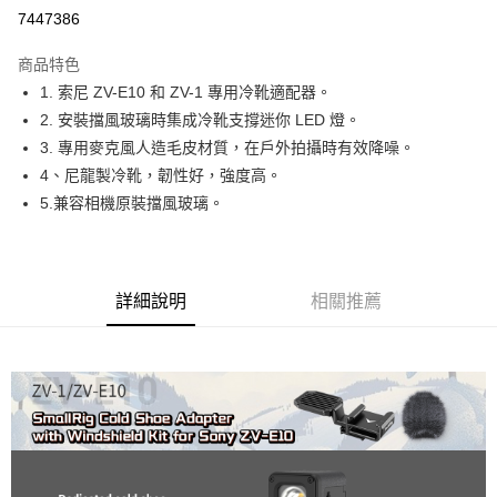
信用卡分期付款
7447386
3 期 0 利率 每期
NT$106
21家銀行
商品特色
6 期 0 利率 每期
NT$53
21家銀行
合作金庫商業銀行
第一商業銀行
1. 索尼 ZV-E10 和 ZV-1 專用冷靴適配器。
華南商業銀行
彰化商業銀行
12 期 0 利率 每期
NT$26
21家銀行
合作金庫商業銀行
第一商業銀行
2. 安裝擋風玻璃時集成冷靴支撐迷你 LED 燈。
上海商業儲蓄銀行
台北富邦商業銀行
華南商業銀行
彰化商業銀行
合作金庫商業銀行
第一商業銀行
超商取貨付款
國泰世華商業銀行
兆豐國際商業銀行
3. 專用麥克風人造毛皮材質，在戶外拍攝時有效降噪。
上海商業儲蓄銀行
台北富邦商業銀行
華南商業銀行
彰化商業銀行
臺灣中小企業銀行
台中商業銀行
4、尼龍製冷靴，韌性好，強度高。
國泰世華商業銀行
兆豐國際商業銀行
LINE Pay
上海商業儲蓄銀行
台北富邦商業銀行
匯豐（台灣）商業銀行
華泰商業銀行
臺灣中小企業銀行
台中商業銀行
5.兼容相機原裝擋風玻璃。
國泰世華商業銀行
兆豐國際商業銀行
聯邦商業銀行
遠東國際商業銀行
匯豐（台灣）商業銀行
華泰商業銀行
Apple Pay
臺灣中小企業銀行
台中商業銀行
元大商業銀行
永豐商業銀行
聯邦商業銀行
遠東國際商業銀行
匯豐（台灣）商業銀行
華泰商業銀行
玉山商業銀行
星展（台灣）商業銀行
街口支付
元大商業銀行
永豐商業銀行
聯邦商業銀行
遠東國際商業銀行
台新國際商業銀行
中國信託商業銀行
玉山商業銀行
星展（台灣）商業銀行
詳細說明
相關推薦
元大商業銀行
永豐商業銀行
台灣樂天信用卡公司
悠遊付
台新國際商業銀行
中國信託商業銀行
玉山商業銀行
星展（台灣）商業銀行
台灣樂天信用卡公司
台新國際商業銀行
中國信託商業銀行
Google Pay
台灣樂天信用卡公司
全支付
全盈+PAY
AFTEE先享後付