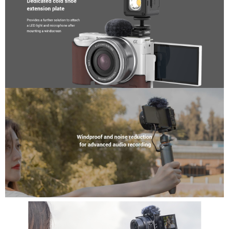
相關說明
【關於「AFTEE先享後付」】
ATM付款
AFTEE先享後付是「在收到商品之後才付款」的支付方式。 讓您購物簡單
便利好安心！
１．簡單：不需註冊會員、不需綁卡、不需儲值。
運送方式
２．便利：只要手機號碼，簡訊認證，即可結帳。
３．安心：先確認商品／服務後，再付款。
全家取貨付款
每筆NT$60，滿NT$399(含以上)免運費
【「AFTEE先享後付」結帳流程】
１．於結帳方式選擇「AFTEE先享後付」後，將跳轉至「AFTEE先享後付」
萊爾富取貨付款
結帳頁面，進行簡訊認證並確認金額後，即可完成結帳。
２．訂單成立數日內，您將收到繳費通知簡訊。
每筆NT$60，滿NT$399(含以上)免運費
３．收到繳費通知簡訊後14天內，點擊此簡訊中的連結，可透過四大超商／
ATM／網路銀行／等多元方式進行付款，方視為交易完成。
7-11取貨付款
※ 請注意：結帳手續完成當下不需立刻繳費，但若您需要取消訂單，請聯絡
每筆NT$60，滿NT$399(含以上)免運費
購買商品的店家。未經商家同意取消之訂單仍視為有效，需透過AFTEE先享
後付繳納相關費用。
宅配
※ 交易是否成功請以「AFTEE先享後付 」之結帳頁面顯示為準，若有關於
是否繳費成功／繳費後需取消欲退款等相關疑問，請聯繫「AFTEE先享後付
每筆NT$75，滿NT$399(含以上)免運費
客戶支援中心」
https://netprotections.freshdesk.com/support/home
付款後門市自取
【注意事項】
１．透過由恩沛科技股份有限公司提供之「AFTEE先享後付」服務完成之交
免運費
易，需依本服務之必要範圍內提供個人資料，並將交易相關給付款項請求債
權轉讓予恩沛科技股份有限公司。