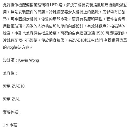
允許攝像機配備擋風玻璃和 LED 燈。解決了相機安裝擋風玻璃後熱靴被佔
用，無法安裝配件的問題。冷靴適配器滑入相機上的熱靴，底部帶有防刮
墊，可牢固鎖定相機。優質的尼龍冷靴，更具有強度和韌性。套件自帶專
用擋風玻璃，柔軟的人造毛皮和加厚的內部設計，有效降低戶外拍攝時的
噪音。冷靴也兼容原裝擋風玻璃。可選的白色擋風玻璃 3530 可單獨提供。
冷靴適配器小巧輕便，便於隨身攜帶，為ZV-E10和ZV-1創作者提供最簡單
的vlog解決方案。
設計師：Kevin Wong
兼容性：
索尼 ZV-E10
索尼 ZV-1
套餐包括：
1 x 冷鞋