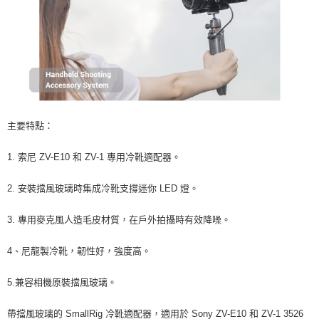
２．關於個人資料處理事宜，請瀏覽以下網址：
https://aftee.tw/terms/#terms3
３．未成年的使用者請事先徵得法定代理人或監護人之同意方可使用
「AFTEE先享後付」，若未經同意申辦者引起之損失，本公司不負相關責
任。
４．使用「AFTEE先享後付」時，將依據個別帳號之用戶狀況，依本公司即
時審查核予不同之上限額度；若仍有額度不足之情形，本公司將視審查結果
請求用戶進行身份認證。
５．嚴禁一人註冊多個帳號或使用他人資訊註冊。若發現惡意使用之情形，
恩沛科技股份有限公司將有權停止該用戶之使用額度並採取法律行動。
主要特點：
1. 索尼 ZV-E10 和 ZV-1 專用冷靴適配器。
2. 安裝擋風玻璃時集成冷靴支撐迷你 LED 燈。
3. 專用麥克風人造毛皮材質，在戶外拍攝時有效降噪。
4、尼龍製冷靴，韌性好，強度高。
5.兼容相機原裝擋風玻璃。
帶擋風玻璃的 SmallRig 冷靴適配器，適用於 Sony ZV-E10 和 ZV-1 3526