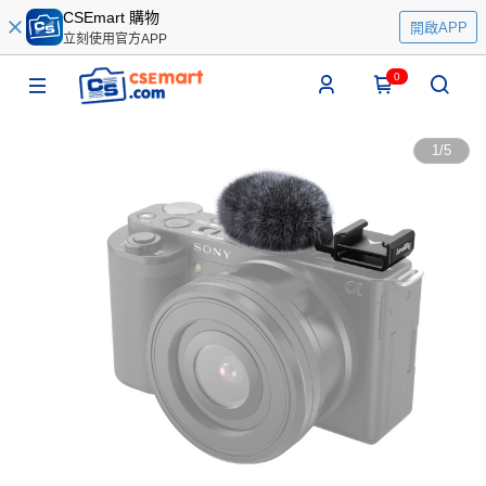
CSEmart 購物
開啟APP
立刻使用官方APP
0
1
/
5