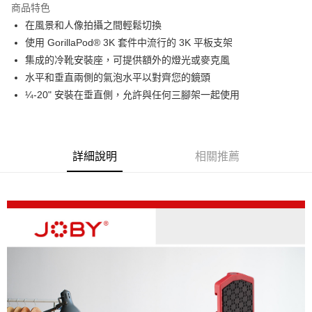
商品特色
6 期 0 利率 每期
NT$105
21家銀行
合作金庫商業銀行
第一商業銀行
在風景和人像拍攝之間輕鬆切換
華南商業銀行
彰化商業銀行
12 期 0 利率 每期
NT$52
21家銀行
合作金庫商業銀行
第一商業銀行
使用 GorillaPod® 3K 套件中流行的 3K 平板支架
上海商業儲蓄銀行
台北富邦商業銀行
華南商業銀行
彰化商業銀行
合作金庫商業銀行
第一商業銀行
超商取貨付款
國泰世華商業銀行
兆豐國際商業銀行
集成的冷靴安裝座，可提供額外的燈光或麥克風
上海商業儲蓄銀行
台北富邦商業銀行
華南商業銀行
彰化商業銀行
臺灣中小企業銀行
台中商業銀行
水平和垂直兩側的氣泡水平以對齊您的鏡頭
國泰世華商業銀行
兆豐國際商業銀行
LINE Pay
上海商業儲蓄銀行
台北富邦商業銀行
匯豐（台灣）商業銀行
華泰商業銀行
臺灣中小企業銀行
台中商業銀行
¼-20" 安裝在垂直側，允許與任何三腳架一起使用
國泰世華商業銀行
兆豐國際商業銀行
聯邦商業銀行
遠東國際商業銀行
匯豐（台灣）商業銀行
華泰商業銀行
Apple Pay
臺灣中小企業銀行
台中商業銀行
元大商業銀行
永豐商業銀行
聯邦商業銀行
遠東國際商業銀行
匯豐（台灣）商業銀行
華泰商業銀行
玉山商業銀行
星展（台灣）商業銀行
街口支付
元大商業銀行
永豐商業銀行
聯邦商業銀行
遠東國際商業銀行
台新國際商業銀行
中國信託商業銀行
玉山商業銀行
星展（台灣）商業銀行
詳細說明
相關推薦
元大商業銀行
永豐商業銀行
台灣樂天信用卡公司
悠遊付
台新國際商業銀行
中國信託商業銀行
玉山商業銀行
星展（台灣）商業銀行
台灣樂天信用卡公司
台新國際商業銀行
中國信託商業銀行
Google Pay
台灣樂天信用卡公司
全支付
全盈+PAY
AFTEE先享後付
相關說明
【關於「AFTEE先享後付」】
ATM付款
AFTEE先享後付是「在收到商品之後才付款」的支付方式。 讓您購物簡單