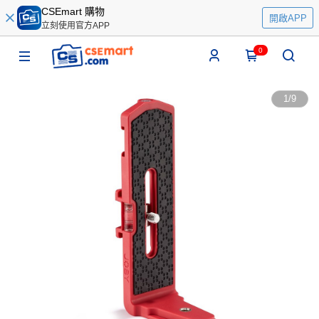
CSEmart 購物
開啟APP
立刻使用官方APP
0
1
/
9